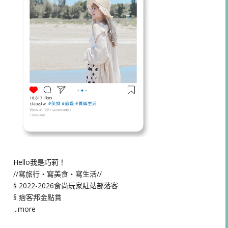
Hello我是巧莉！
//寫旅行・寫美食・寫生活//
§ 2022-2026食尚玩家駐站部落客
§ 痞客邦金點賞
...more