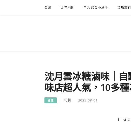
Skip
台灣
世界地圖
生活綜合小幫手
菜鳥旅
to
content
沈月雲冰糖滷味｜自
味店超人氣，10多
巧莉
2023-08-01
台北
Last U