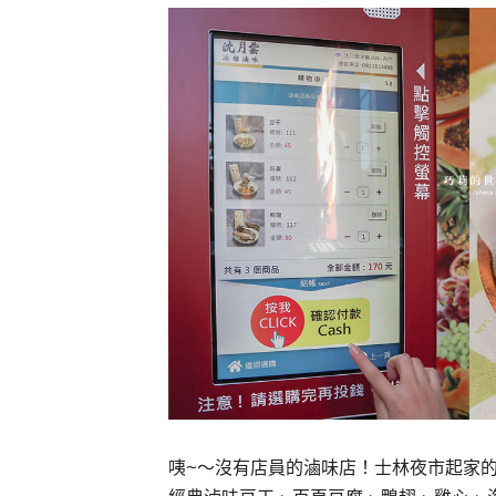
咦~～沒有店員的滷味店！士林夜市起家