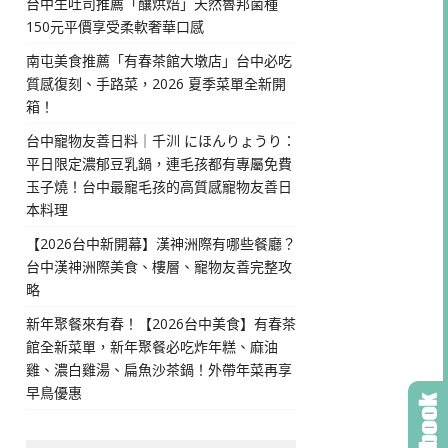
台中生吐司推薦「釀烘焙」天然魯邦菌種
150元平價享受柔軟奢華口感
南屯美食推薦「有春茶館大墩店」台中必吃
質感復刻、手路菜，2026 夏季菜單全新開
箱！
台中寵物友善日料｜千汌 にほんりょうり：
平日限定濃郁豆乳鍋，連毛孩都有專屬免費
玉子燒！台中最寵毛孩的高質感寵物友善日
本料理
【2026台中新開幕】漢神洲際有哪些餐廳？
台中漢神洲際美食、樓層、寵物友善完整攻
略
新年聚餐來有春！【2026台中美食】有春茶
館全新菜單，新年聚餐必吃炸年糕、麻油
雞、濃白雞湯、扁魚沙茶鍋！外帶年菜再享
早鳥優惠