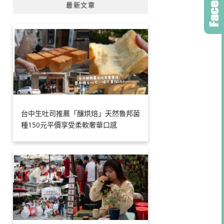
最新文章
台中生吐司推薦「釀烘焙」天然魯邦菌
種150元平價享受柔軟奢華口感