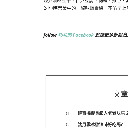
經典滷味豆干、百頁豆腐、鴨翅、雞心、
24小時營業中的「滷味販賣機」不論早
follow
巧莉的 Facebook
追蹤更多新訊息
文章
販賣機變身超人氣滷味店 
沈月雲冰糖滷味好吃嗎?