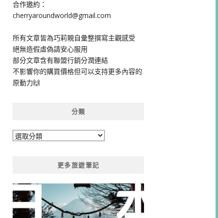
合作邀約：
cherryaroundworld@gmail.com
所有文章皆為巧莉親自彙整撰寫主觀感受
絕無造假虛偽請安心服用
部分文章含有聯盟行銷分潤連結
不影響你的購買價格但可以支持更多內容的
原動力🙌
分類
分
類
更多旅遊筆記