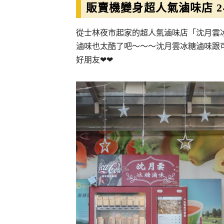
販賣機變身超人氣滷味店 
從士林夜市起家的超人氣滷味店「沈月雲
滷味也太酷了吧～～～沈月雲冰糖滷味跟
好朋友❤❤