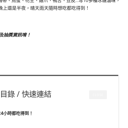
海帶、鳥蛋、花生、雞爪、鴨舌、豆皮…等10多種冰糖滷味，
上晚上還是半夜，晴天雨天隨時想吃都吃得到！
及抽獎資訊唷！
目錄 / 快速連結
CLOSE
24小時都吃得到！