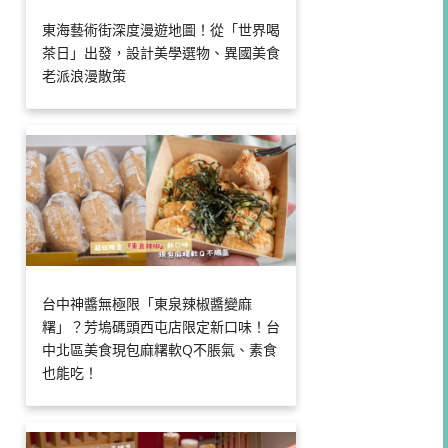
東海藝術街深度漫遊地圖！從「世界喝
茶日」出發，設計美學選物、異國美食
老派浪漫散策
台中神醬無極限「東泉辣椒醬變麻
糬」？芳塢碼頭西屯店限定新口味！台
中北區美食現包麻糬軟Q不脹氣、素食
也能吃！