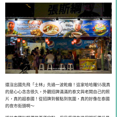
還沒出國先飛「士林」先過一波乾癮！這家哈哈羅55我真
的是心心念念很久，外觀招牌滿滿的泰文與老闆自己的照
片，真的超泰國！從招牌到餐點到氛圍，真的好像在泰國
的夜市街頭啊～