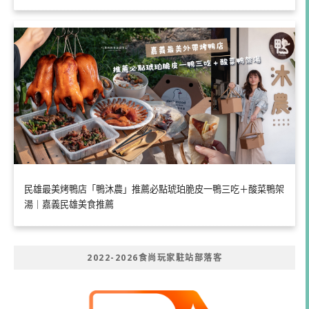
民雄最美烤鴨店「鴨沐農」推薦必點琥珀脆皮一鴨三吃＋酸菜鴨架
湯｜嘉義民雄美食推薦
2022-2026食尚玩家駐站部落客