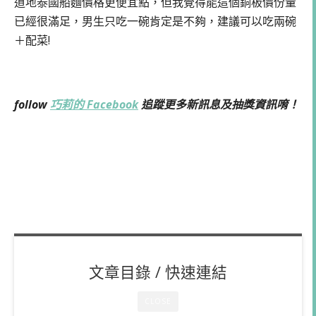
道地泰國船麵價格更便宜點，但我覺得能這個銅板價份量
已經很滿足，男生只吃一碗肯定是不夠，建議可以吃兩碗
＋配菜!
follow
巧莉的 Facebook
追蹤更多新訊息及抽獎資訊唷！
文章目錄 / 快速連結
CLOSE