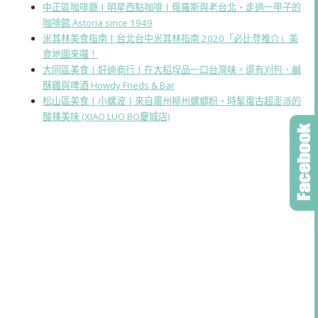
中正區咖啡廳 | 明星西點咖啡 | 俄羅斯與老台北・走過一甲子的
咖啡館 Astoria since 1949
米其林美食指南 | 台北台中米其林指南 2020「必比登推介」美
食地圖來囉！
大同區美食 | 好迪商行 | 在大稻埕品一口台灣味，還有刈包、鹹
酥雞與啤酒 Howdy Frieds & Bar
松山區美食 | 小螺波 | 來自廣州柳州螺螄粉・時髦復古超澎派的
酸辣美味 (XIAO LUO BO慶城店)