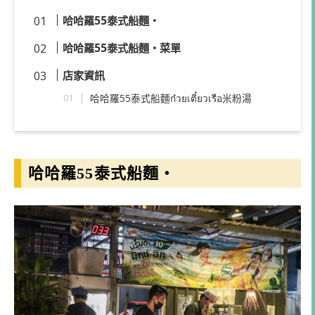
哈哈羅55泰式船麵・
哈哈羅55泰式船麵・菜單
店家資訊
哈哈羅55泰式船麵ก๋วยเตี๋ยวเรือ米粉湯
哈哈羅55泰式船麵・