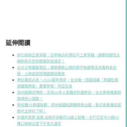
延伸閱讀
迪化街純正麥芽餅｜古早味必吃現拉手工麥芽糖，酥脆煎餅加入
梅粉和花生粉簡單就很滿足！
台北士林萬麗酒店｜遠眺療癒山景的高空無邊際泳池森林系住
宿、士林官邸玫瑰園盡收眼底
黑松露控必收！2024龍年限定，全台唯一頂級滋補「黑鑽松露
滴雞精禮盒」奢華登場｜芳茲生技
濟州館韓式烤肉｜天母20年人氣韓式料理老店，台北宵夜推薦銅
盤烤肉小酒館！
哈哈羅55泰國船麵｜道地泰國船麵粿條免出國，泰式香香豬皮超
脆也太好吃了吧！
外婆的茶屋 菜單 自取外送都可以線上點餐，主打日式今川燒30
種口味辦公室下午茶大滿足