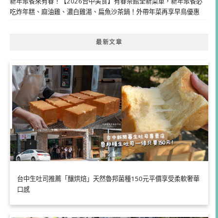
新年聚餐來有春！【2026台中美食】有春茶館全新菜單，新年聚餐必
吃炸年糕、麻油雞、濃白雞湯、扁魚沙茶鍋！外帶年菜再享早鳥優惠
最新文章
台中生吐司推薦「釀烘焙」天然魯邦菌種150元平價享受柔軟奢華
口感