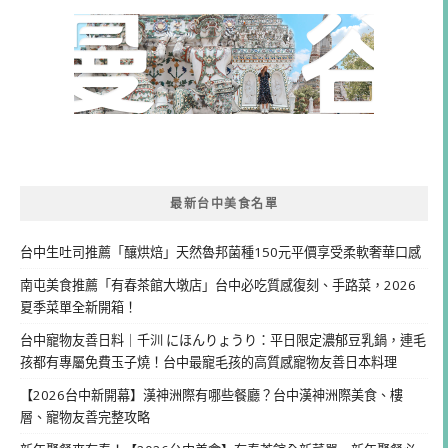
最新台中美食名單
台中生吐司推薦「釀烘焙」天然魯邦菌種150元平價享受柔軟奢華口感
南屯美食推薦「有春茶館大墩店」台中必吃質感復刻、手路菜，2026
夏季菜單全新開箱！
台中寵物友善日料｜千汌 にほんりょうり：平日限定濃郁豆乳鍋，連毛
孩都有專屬免費玉子燒！台中最寵毛孩的高質感寵物友善日本料理
【2026台中新開幕】漢神洲際有哪些餐廳？台中漢神洲際美食、樓
層、寵物友善完整攻略