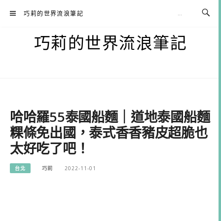
Skip
巧莉的世界流浪筆記
to
content
巧莉的世界流浪筆記
哈哈羅55泰國船麵｜道地泰國船麵
粿條免出國，泰式香香豬皮超脆也
太好吃了吧！
台北
巧莉
2022-11-01