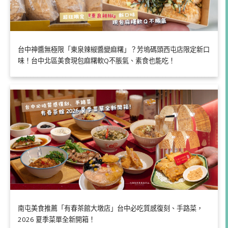
台中神醬無極限「東泉辣椒醬變麻糬」？芳塢碼頭西屯店限定新口
味！台中北區美食現包麻糬軟Q不脹氣、素食也能吃！
南屯美食推薦「有春茶館大墩店」台中必吃質感復刻、手路菜，
2026 夏季菜單全新開箱！