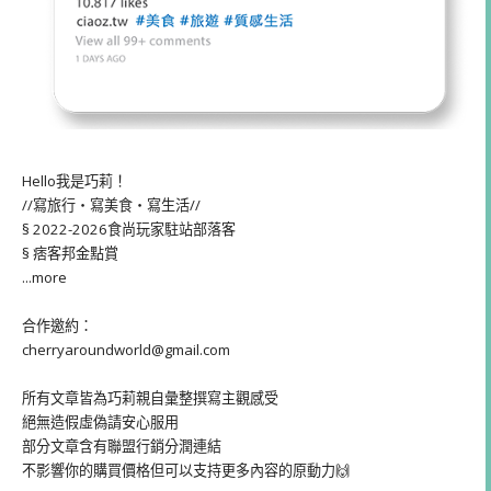
Hello我是巧莉！
//寫旅行・寫美食・寫生活//
§ 2022-2026食尚玩家駐站部落客
§ 痞客邦金點賞
...more
合作邀約：
cherryaroundworld@gmail.com
所有文章皆為巧莉親自彙整撰寫主觀感受
絕無造假虛偽請安心服用
部分文章含有聯盟行銷分潤連結
不影響你的購買價格但可以支持更多內容的原動力🙌