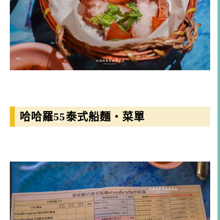
哈哈羅55泰式船麵・菜單