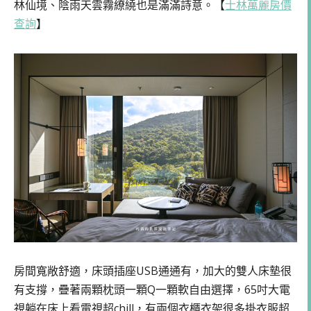
林仙境、陰雨天雲霧繚繞也是滿滿詩意。【
士林萬麗房價
查詢
】
房間寬敞舒適，床頭插座USB通通有，加大的雙人床墊很
有支撐，疊著兩顆枕頭一顆Q一顆軟自由選擇，65吋大電
視躺在床上看電視超chill，有兩個衣櫃衣架很多掛衣服超