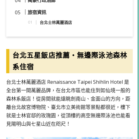
旅宿資訊
台北士林萬麗酒店
台北五星飯店推薦・無邊際泳池森林
系住宿
台北士林萬麗酒店 Renaissance Taipei Shihlin Hotel 是
全台第一間萬麗品牌，在台北市區也能住到如仙境一般的
森林系飯店！從房間就能遠眺劍南山、金面山的方向，距
離台北故宮博物院、臺北市立美術館等景點都很近，樓下
就是士林官邸的玫瑰園，從頂樓的高空無邊際泳池也能看
見陽明山與七星山近在咫尺！