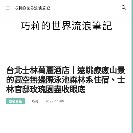
Skip
巧莉的世界流浪筆記
to
content
巧莉的世界流浪筆記
台北士林萬麗酒店｜遠眺療癒山景
的高空無邊際泳池森林系住宿、士
林官邸玫瑰園盡收眼底
住宿開箱
巧莉
2022-11-08