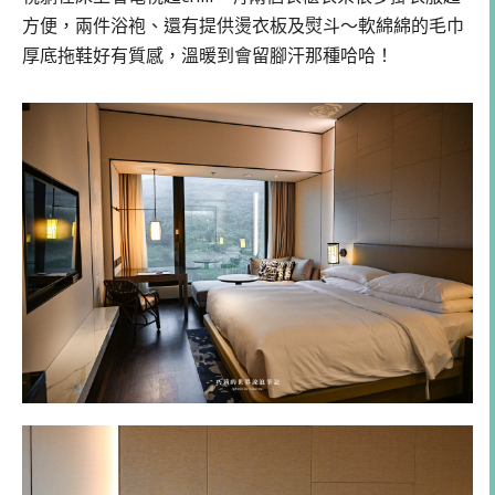
方便，兩件浴袍、還有提供燙衣板及熨斗～軟綿綿的毛巾
厚底拖鞋好有質感，溫暖到會留腳汗那種哈哈！