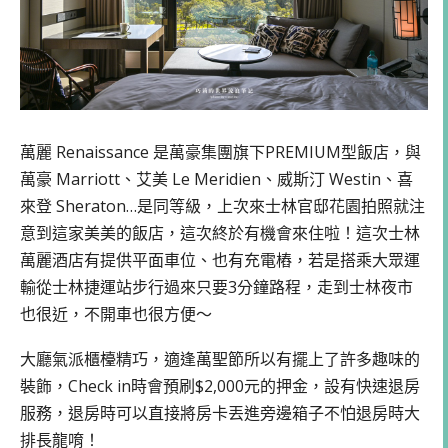
萬麗 Renaissance 是萬豪集團旗下PREMIUM型飯店，與
萬豪 Marriott、艾美 Le Meridien、威斯汀 Westin、喜
來登 Sheraton…是同等級，上次來士林官邸花園拍照就注
意到這家美美的飯店，這次終於有機會來住啦！這次士林
萬麗酒店有提供平面車位、也有充電樁，若是搭乘大眾運
輸從士林捷運站步行過來只要3分鐘路程，走到士林夜市
也很近，不開車也很方便～
大廳氣派櫃檯精巧，適逢萬聖節所以有擺上了許多趣味的
裝飾，Check in時會預刷$2,000元的押金，設有快速退房
服務，退房時可以直接將房卡丟進旁邊箱子不怕退房時大
排長龍唷！