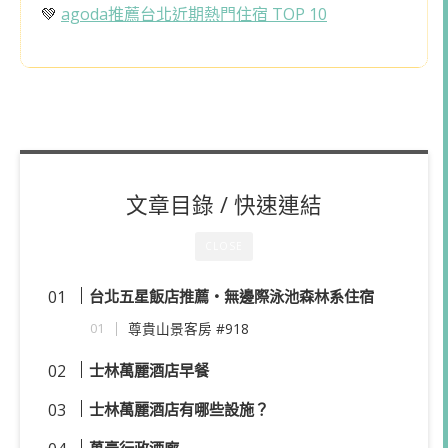
💚
agoda推薦台北近期熱門住宿 TOP 10
文章目錄 / 快速連結
CLOSE
台北五星飯店推薦・無邊際泳池森林系住宿
尊貴山景客房 #918
士林萬麗酒店早餐
士林萬麗酒店有哪些設施？
萬豪行政酒廊