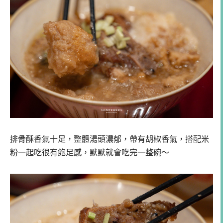
排骨酥香氣十足，整體湯頭濃郁，帶有胡椒香氣，搭配米
粉一起吃很有飽足感，默默就會吃完一整碗～