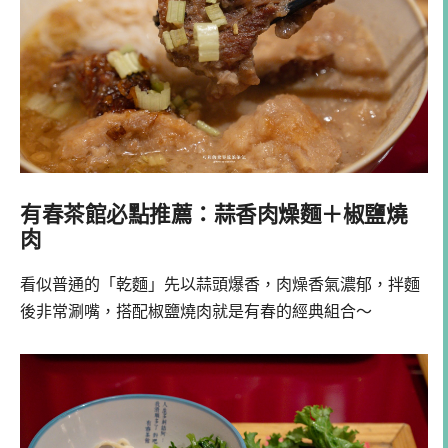
有春茶館必點推薦：蒜香肉燥麵＋椒鹽燒
肉
看似普通的「乾麵」先以蒜頭爆香，肉燥香氣濃郁，拌麵
後非常涮嘴，搭配椒鹽燒肉就是有春的經典組合～