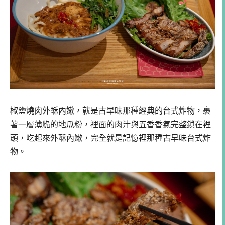
椒鹽燒肉外酥內嫩，就是古早味那種經典的台式炸物，裹
著一層薄脆的地瓜粉，裡面的肉汁與五香香氣完整鎖在裡
頭，吃起來外酥內嫩，完全就是記憶裡那種古早味台式炸
物。