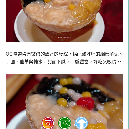
QQ彈彈帶有微微的鹼香的粳粽，搭配熱呼呼的綿密芋泥、
芋圓、仙草與糖水，甜而不膩，口感豐富，好吃又吸睛～