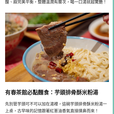
酸、麻完美平衡，整體溫潤有層次，喝一口湯就超驚艷！
有春茶館必點麵食：芋頭排骨酥米粉湯
先別管芋頭可不可以加在湯裡，這碗芋頭排骨酥米粉湯一
上桌，古早味的記憶跟著紅蔥油香氣直接撲鼻而來！