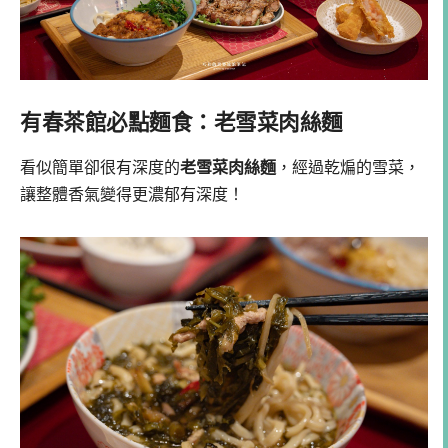
有春茶館必點麵食：老雪菜肉絲麵
看似簡單卻很有深度的
老雪菜肉絲麵
，經過乾煸的雪菜，
讓整體香氣變得更濃郁有深度！