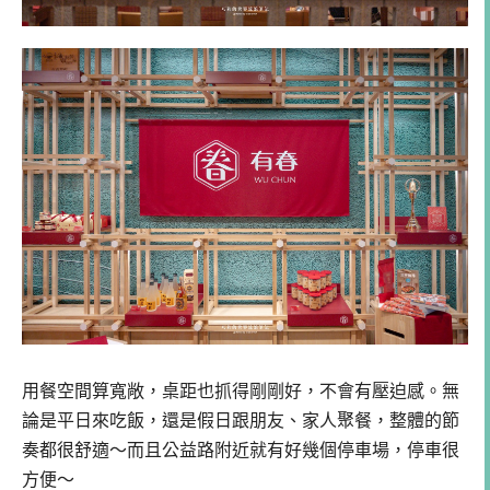
用餐空間算寬敞，桌距也抓得剛剛好，不會有壓迫感。無
論是平日來吃飯，還是假日跟朋友、家人聚餐，整體的節
奏都很舒適～而且公益路附近就有好幾個停車場，停車很
方便～