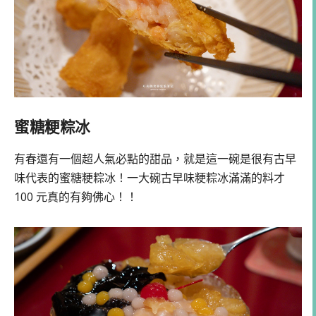
蜜糖粳粽冰
有春還有一個超人氣必點的甜品，就是這一碗是很有古早
味代表的蜜糖粳粽冰！一大碗古早味粳粽冰滿滿的料才
100 元真的有夠佛心！！