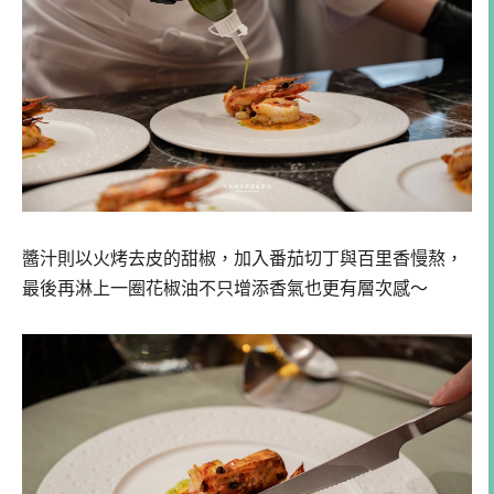
醬汁則以火烤去皮的甜椒，加入番茄切丁與百里香慢熬，
最後再淋上一圈花椒油不只增添香氣也更有層次感～