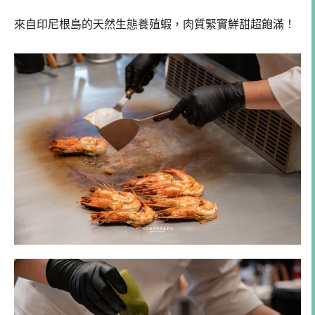
來自印尼根島的天然生態養殖蝦，肉質緊實鮮甜超飽滿！