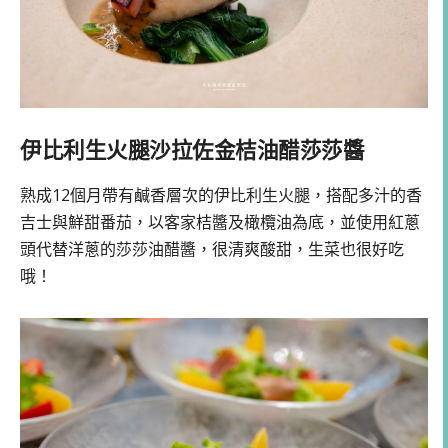
伊比利生火腿沙拉佐金桔油醋莎莎醬
熟成12個月帶有鹹香層次的伊比利生火腿，搭配多汁的香
吉士與鮮甜番茄，以客家桔醬及橄欖油為底，並使用紅蔥
頭代替洋蔥的莎莎油醋醬，很清爽酸甜，生菜也很好吃
哦！