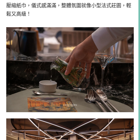
壓縮紙巾，儀式感滿滿，整體氛圍就像小型法式莊園，輕
鬆又高級！