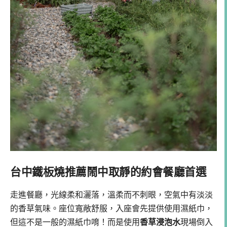
台中鐵板燒推薦鬧中取靜的約會餐廳首選
走進餐廳，光線柔和灑落，溫柔而不刺眼，空氣中有淡淡
的香草氣味。座位寬敞舒服，入座會先提供使用濕紙巾，
但這不是一般的濕紙巾唷！而是使用
香草浸泡水
現場倒入