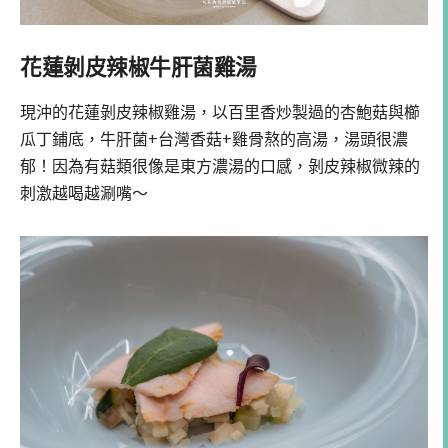
花蓮剝皮辣椒牛肝菌雞湯
現沖的花蓮剝皮辣椒雞湯，以百里香炒製過的杏鮑菇與櫛
瓜丁鋪底，牛肝菌+台灣香菇+雞骨熬的高湯，湯頭很濃
郁！因為有菇類很像是東方濃湯的口感，剝皮辣椒微辣的
刺激越喝越涮嘴～