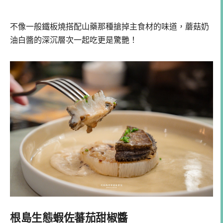
不像一般鐵板燒搭配山藥那種搶掉主食材的味道，蘑菇奶
油白醬的深沉層次一起吃更是驚艷！
根島生態蝦佐蕃茄甜椒醬