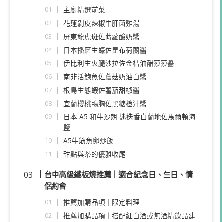
主廚精選前菜
花蓮剝皮辣椒牛肝菌雞湯
屏東龍虎斑佐蒔蘿酸奶醬
日本播磨生蠔佐昆布荷蘭醬
伊比利生火腿沙拉佐金桔油醋莎莎醬
南非活鮑魚佐蘑菇奶油白醬
根島生態蝦佐蕃茄甜椒醬
宜蘭櫻桃鴨胸佐黑糖橙汁醬
日本 A5 和牛沙朗 迷迭香白蘭地佐馬爾頓海
鹽
A5牛筋魚卵炒飯
甜點與茶的優雅收尾
台中高級鐵板燒推薦
｜適合紀念日、生日、情
侶約會
推薦加購品項｜限定料理
推薦加購品項｜搭配紅白酒或無酒精飲品建