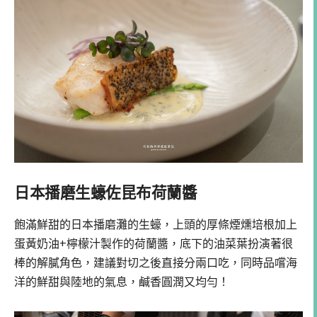
日本播磨生蠔佐昆布荷蘭醬
飽滿鮮甜的日本播磨灘的生蠔，上頭的厚條煙燻培根加上
蛋黃奶油+檸檬汁製作的荷蘭醬，底下的油菜葉扮演著很
棒的解膩角色，建議對切之後直接分兩口吃，同時品嚐海
洋的鮮甜與陸地的氣息，鹹香圓潤又均勻！