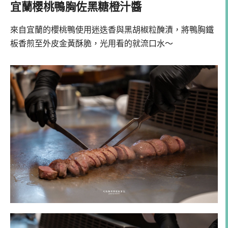
宜蘭櫻桃鴨胸佐黑糖橙汁醬
來自宜蘭的櫻桃鴨使用迷迭香與黑胡椒粒醃漬，將鴨胸鐵
板香煎至外皮金黃酥脆，光用看的就流口水～