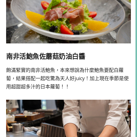
南非活鮑魚佐蘑菇奶油白醬
飽滿緊實的南非活鮑魚，本來想說為什麼鮑魚要配白蘿
蔔，結果搭配一起吃驚為天人好juicy！加上現在季節是使
用超甜超多汁的日本蘿蔔！！