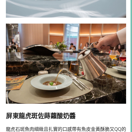
屏東龍虎斑佐蒔蘿酸奶醬
龍虎石斑魚肉細緻且扎實的口感帶有魚皮金黃酥脆又QQ的