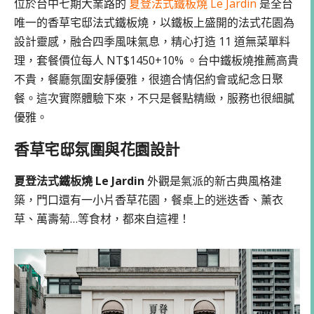
位於台中七期大業路的
夏登法式鐵板燒 Le Jardin
是全台
唯一的香草宅邸法式鐵板燒，以鐵板上盛開的法式花園為
設計靈感，融合四季風味氣息，精心打造 11 道無菜單料
理，套餐價位每人 NT$1450+10% 。台中鐵板燒推薦高貴
不貴，餐廳氛圍安靜優雅，很適合情侶約會或紀念日聚
餐。這次實際體驗下來，不只是餐點精緻，服務也很細膩
優雅。
香草宅邸氛圍與花園設計
夏登法式鐵板燒 Le Jardin
外觀是氣派的新古典風格建
築，門口還有一小片香草花園，餐桌上的迷迭香、薰衣
草、萬壽菊…等食材，都來自這裡！