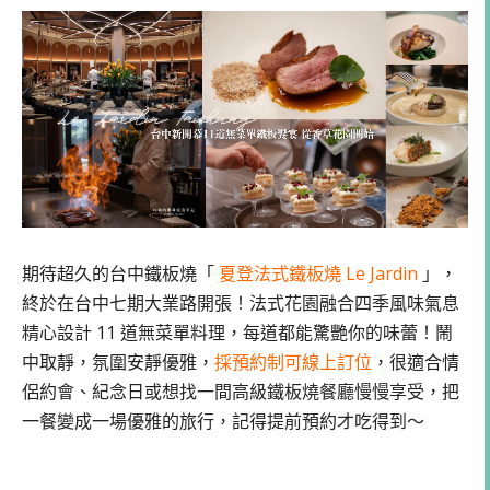
期待超久的台中鐵板燒「
夏登法式鐵板燒 Le Jardin
」，
終於在台中七期大業路開張！法式花園融合四季風味氣息
精心設計 11 道無菜單料理，每道都能驚艷你的味蕾！鬧
中取靜，氛圍安靜優雅，
採預約制可線上訂位
，很適合情
侶約會、紀念日或想找一間高級鐵板燒餐廳慢慢享受，把
一餐變成一場優雅的旅行，記得提前預約才吃得到～