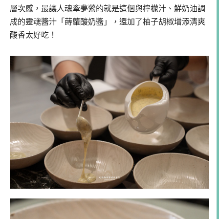
層次感，最讓人魂牽夢縈的就是這個與檸檬汁、鮮奶油調
成的靈魂醬汁「蒔蘿酸奶醬」，還加了柚子胡椒增添清爽
酸香太好吃！