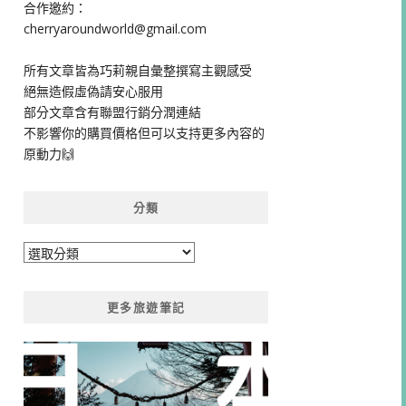
合作邀約：
cherryaroundworld@gmail.com
所有文章皆為巧莉親自彙整撰寫主觀感受
絕無造假虛偽請安心服用
部分文章含有聯盟行銷分潤連結
不影響你的購買價格但可以支持更多內容的
原動力🙌
分類
分
類
更多旅遊筆記