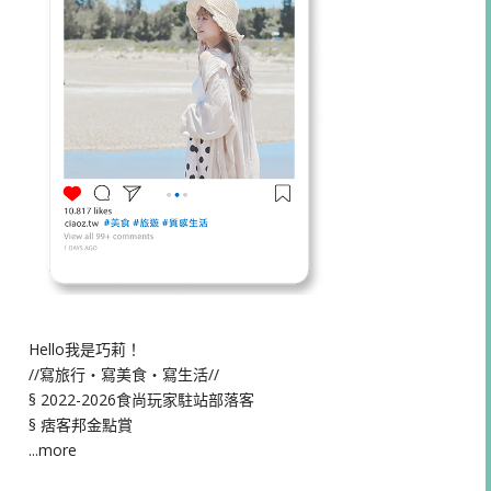
Hello我是巧莉！
//寫旅行・寫美食・寫生活//
§ 2022-2026食尚玩家駐站部落客
§ 痞客邦金點賞
...more