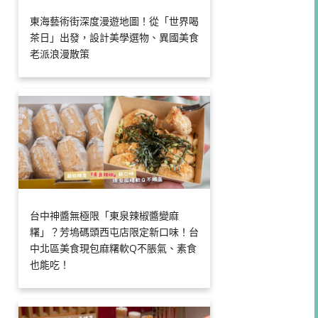
東海藝術街深度漫遊地圖！從「世界喝
茶日」出發，設計美學選物、異國美食
老派浪漫散策
台中神醬無極限「東泉辣椒醬變麻
糬」？芳塢碼頭西屯店限定新口味！台
中北區美食現包麻糬軟Q不脹氣、素食
也能吃！