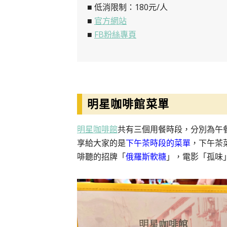
■ 低消限制：180元/人
■
官方網站
■
FB粉絲專頁
明星咖啡館菜單
明星咖啡館
共有三個用餐時段，分別為午餐11:30
享給大家的是
下午茶時段的菜單
，下午茶
啡聽的招牌「
俄羅斯軟糖
」，電影「孤味