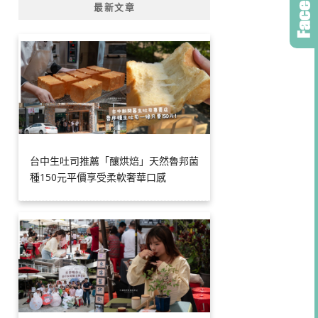
最新文章
台中生吐司推薦「釀烘焙」天然魯邦菌
種150元平價享受柔軟奢華口感