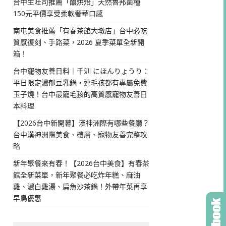
台中生吐司推薦「釀烘焙」天然魯邦菌種
150元平價享受柔軟奢華口感
南屯美食推薦「有春茶館大墩店」台中必吃
質感復刻、手路菜，2026 夏季菜單全新開
箱！
台中寵物友善日料｜千汌 にほんりょうり：
平日限定濃郁豆乳鍋，連毛孩都有專屬免費
玉子燒！台中最寵毛孩的高質感寵物友善日
本料理
【2026台中新開幕】漢神洲際有哪些餐廳？
台中漢神洲際美食、樓層、寵物友善完整攻
略
新年聚餐來有春！【2026台中美食】有春茶
館全新菜單，新年聚餐必吃炸年糕、麻油
雞、濃白雞湯、扁魚沙茶鍋！外帶年菜再享
早鳥優惠