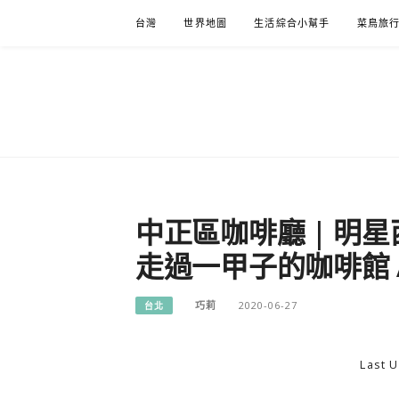
Skip
台灣
世界地圖
生活綜合小幫手
菜鳥旅
to
content
中正區咖啡廳 | 明星
走過一甲子的咖啡館 Asto
巧莉
2020-06-27
台北
Last U