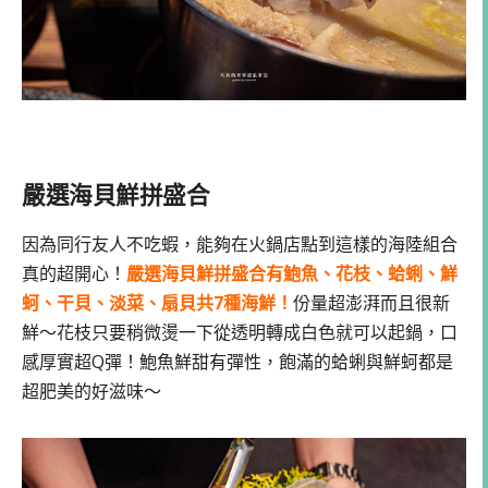
嚴選海貝鮮拼盛合
因為同行友人不吃蝦，能夠在火鍋店點到這樣的海陸組合
真的超開心！
嚴選海貝鮮拼盛合有鮑魚、花枝、蛤蜊、鮮
蚵、干貝、淡菜、扇貝共7種海鮮！
份量超澎湃而且很新
鮮～花枝只要稍微燙一下從透明轉成白色就可以起鍋，口
感厚實超Q彈！鮑魚鮮甜有彈性，飽滿的蛤蜊與鮮蚵都是
超肥美的好滋味～