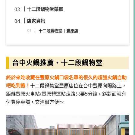
十二段鍋物堂菜單
店家資訊
十二段鍋物堂 | 豐原店
台中火鍋推薦・十二段鍋物堂
終於來吃收藏在豐原火鍋口袋名單的很久的超強火鍋自助
吧吃到飽！
十二段鍋物堂豐原店位在台中豐原向陽路上，
距離豐原火車站/豐原轉運站走路只要5分鐘，斜對面就有
付費停車場，交通很方便～