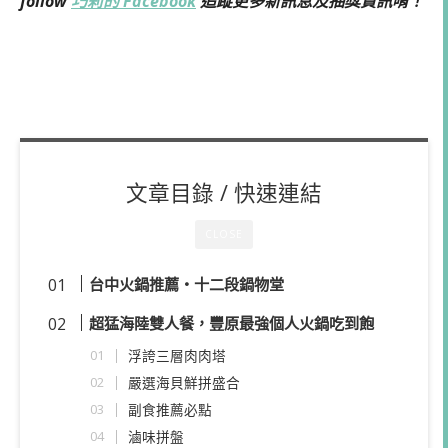
follow
巧莉的 Facebook
追蹤更多新訊息及抽獎資訊唷！
文章目錄 / 快速連結
CLOSE
台中火鍋推薦・十二段鍋物堂
超猛海陸雙人餐，豐原最強個人火鍋吃到飽
浮誇三層肉肉塔
嚴選海貝鮮拼盛合
副食推薦必點
滷味拼盤