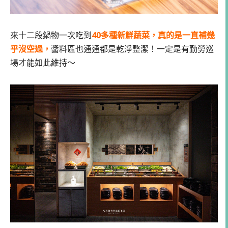
來十二段鍋物一次吃到
40多種新鮮蔬菜，真的是一直補幾
乎沒空過，
醬料區也通通都是乾淨整潔！一定是有勤勞巡
場才能如此維持～