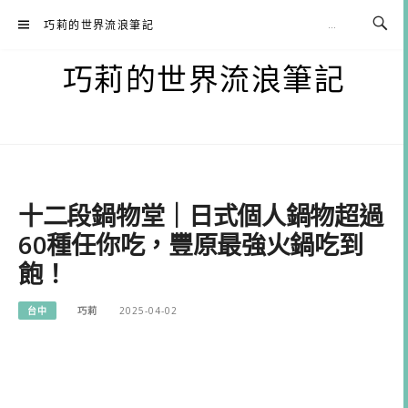
Skip
巧莉的世界流浪筆記
to
content
巧莉的世界流浪筆記
十二段鍋物堂｜日式個人鍋物超過
60種任你吃，豐原最強火鍋吃到
飽！
台中
巧莉
2025-04-02