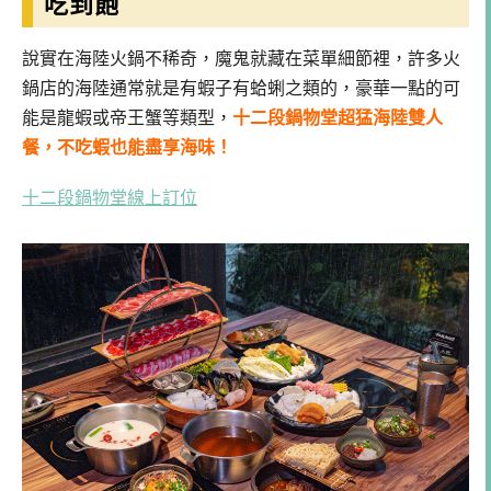
吃到飽
說實在海陸火鍋不稀奇，魔鬼就藏在菜單細節裡，許多火
鍋店的海陸通常就是有蝦子有蛤蜊之類的，豪華一點的可
能是龍蝦或帝王蟹等類型，
十二段鍋物堂超猛海陸雙人
餐，不吃蝦也能盡享海味！
十二段鍋物堂線上訂位