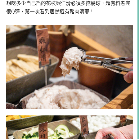
想吃多少自己舀的花枝蝦仁滑必須多挖幾球，超有料煮完
很Q彈，第一次看到居然還有豬肉滑耶！