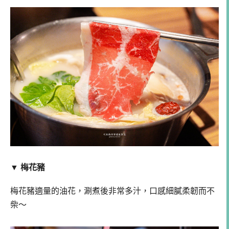
▼ 梅花豬
梅花豬適量的油花，涮煮後非常多汁，口感細膩柔韌而不
柴～