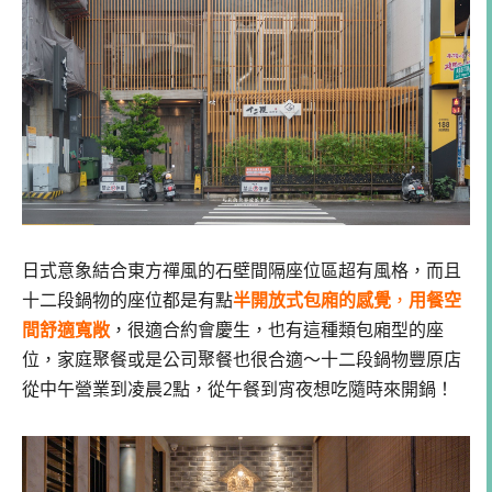
日式意象結合東方禪風的石壁間隔座位區超有風格，而且
十二段鍋物的座位都是有點
半開放式包廂的感覺
，
用餐空
間舒適寬敞
，很適合約會慶生，也有這種類包廂型的座
位，家庭聚餐或是公司聚餐也很合適～十二段鍋物豐原店
從中午營業到凌晨2點，從午餐到宵夜想吃隨時來開鍋！