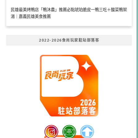
民雄最美烤鴨店「鴨沐農」推薦必點琥珀脆皮一鴨三吃＋酸菜鴨架
湯｜嘉義民雄美食推薦
2022-2026食尚玩家駐站部落客