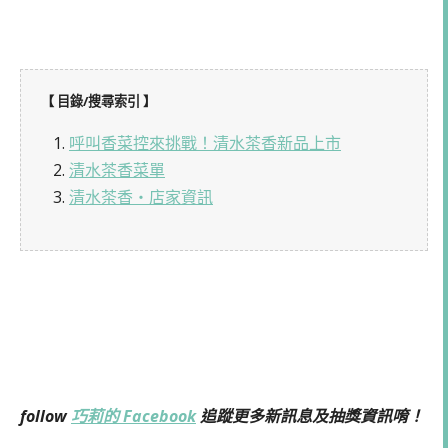
【 目錄/搜尋索引 】
1.
呼叫香菜控來挑戰！清水茶香新品上市
2.
清水茶香菜單
3.
清水茶香・店家資訊
follow
巧莉的 Facebook
追蹤更多新訊息及抽獎資訊唷！