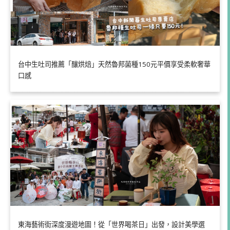
台中生吐司推薦「釀烘焙」天然魯邦菌種150元平價享受柔軟奢華
口感
東海藝術街深度漫遊地圖！從「世界喝茶日」出發，設計美學選