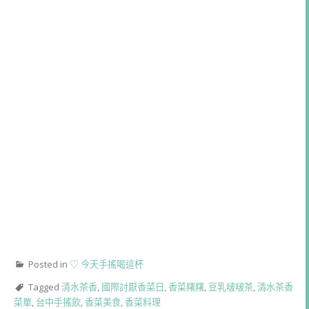
Posted in
♡ 今天手搖喝這杯
Tagged
清水茶香
,
國際討厭香菜日
,
香菜糬糬
,
豆乳啵啵茶
,
清水茶香
菜單
,
台中手搖飲
,
香菜美食
,
香菜料理