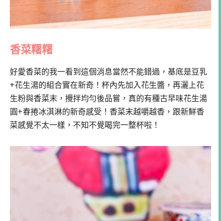
香菜糬糬
好愛香菜的我一看到這個消息當然不能錯過，基底是豆乳
+花生湯的組合實在新奇！杯內先加入花生醬，再灑上花
生粉與香菜末，攪拌均勻後品嘗，真的有種古早味花生湯
圓+春捲冰淇淋的新奇感受！香菜末越嚼越香，跟新鮮香
菜感覺不太一樣，不知不覺喝完一整杯啦！