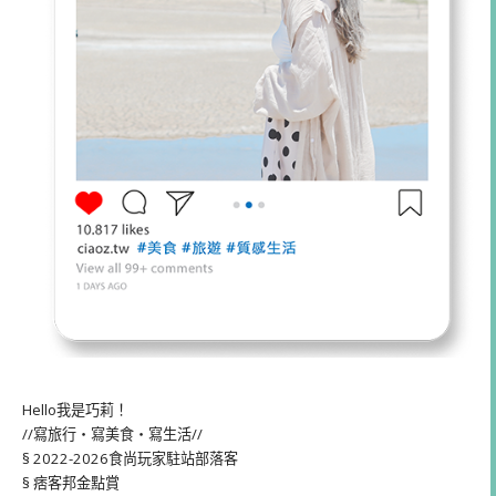
Hello我是巧莉！
//寫旅行・寫美食・寫生活//
§ 2022-2026食尚玩家駐站部落客
§ 痞客邦金點賞