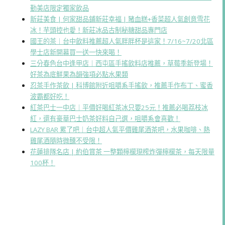
勤美店限定獨家飲品
新莊美食 | 何家甜品鋪新莊幸福 | 豬血糕+香菜超人氣創意雪花
冰！芋頭控也愛！新莊冰品古制秘糖甜品專門店
國王的茶｜台中飲料推薦超人氣胖胖杯是這家！7/16~7/20北區
學士店新開幕買一送一快來喝！
三分春色台中逢甲店｜西屯區手搖飲料店推薦，草莓季新登場！
好茶為底鮮果為韻強項必點水果類
忍茶手作茶飲 | 科博館附近咀嚼系手搖飲，推薦手作布丁、蜜香
波霸都好吃！
紅茶巴士一中店｜平價好喝紅茶冰只要25元！推薦必喝荔枝冰
紅，還有豪華巴士奶茶好料自己選，咀嚼系會喜歡！
LAZY BAR 累了吧｜台中超人氣平價雞尾酒茶吧，水果咖啡、熱
雞尾酒隨時微醺不受限！
花蓮排隊名店 | 約伯賞茶 一整顆檸檬現榨炸彈檸檬茶，每天限量
100杯！