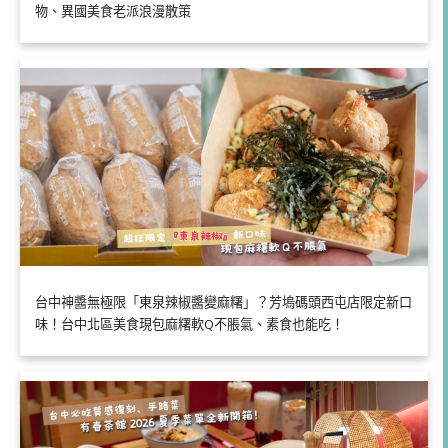
物、異國美食老派浪漫散策
台中神醬無極限「東泉辣椒醬變麻糬」？芳塢碼頭西屯店限定新口
味！台中北區美食現包麻糬軟Q不脹氣、素食也能吃！