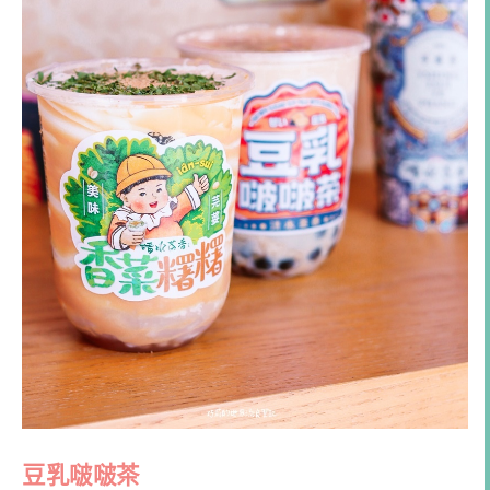
豆乳啵啵茶