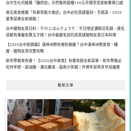
台中生吐司推薦「釀烘焙」天然魯邦菌種150元平價享受柔軟奢華口感
南屯美食推薦「有春茶館大墩店」台中必吃質感復刻、手路菜，2026
夏季菜單全新開箱！
台中寵物友善日料｜千汌 にほんりょうり：平日限定濃郁豆乳鍋，連毛
孩都有專屬免費玉子燒！台中最寵毛孩的高質感寵物友善日本料理
【2026台中新開幕】漢神洲際有哪些餐廳？台中漢神洲際美食、樓
層、寵物友善完整攻略
新年聚餐來有春！【2026台中美食】有春茶館全新菜單，新年聚餐必
吃炸年糕、麻油雞、濃白雞湯、扁魚沙茶鍋！外帶年菜再享早鳥優惠
最新文章