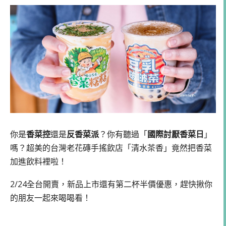
你是
香菜控
還是
反香菜派
？你有聽過「
國際討厭香菜日
」
嗎？超美的台灣老花磚手搖飲店「清水茶香」竟然把香菜
加進飲料裡啦！
2/24全台開賣，新品上市還有第二杯半價優惠，趕快揪你
的朋友一起來喝喝看！