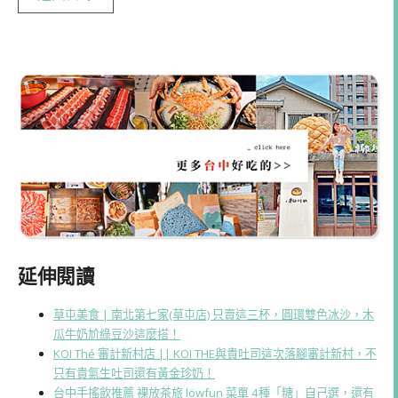
延伸閱讀
草屯美食 | 南北第七家(草屯店) 只賣這三杯，圓環雙色冰沙，木
瓜牛奶尬綠豆沙這麼搭！
KOI Thé 審計新村店 || KOI THE與貴吐司這次落腳審計新村，不
只有貴氣生吐司還有黃金珍奶！
台中手搖飲推薦 裸放茶旅 löwfun 菜單 4種「糖」自己選，還有