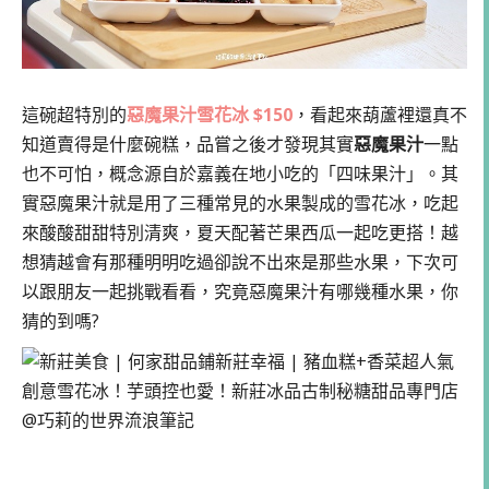
這碗超特別的
惡魔果汁雪花冰 $150
，看起來葫蘆裡還真不
知道賣得是什麼碗糕，品嘗之後才發現其實
惡魔果汁
一點
也不可怕，概念源自於嘉義在地小吃的「四味果汁」。其
實惡魔果汁就是用了三種常見的水果製成的雪花冰，吃起
來酸酸甜甜特別清爽，夏天配著芒果西瓜一起吃更搭！越
想猜越會有那種明明吃過卻說不出來是那些水果，下次可
以跟朋友一起挑戰看看，究竟惡魔果汁有哪幾種水果，你
猜的到嗎?