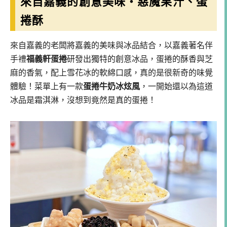
來自嘉義的創意美味・惡魔果汁、蛋
捲酥
來自嘉義的老闆將嘉義的美味與冰品結合，以嘉義著名伴
手禮
福義軒蛋捲
研發出獨特的創意冰品，蛋捲的酥香與芝
麻的香氣，配上雪花冰的軟綿口感，真的是很新奇的味覺
體驗！菜單上有一款
蛋捲牛奶冰炫風
，一開始還以為這道
冰品是霜淇淋，沒想到竟然是真的蛋捲！