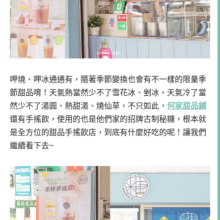
呷燒、呷冰通通有，隨著季節變換也會有不一樣的限量季
節甜品唷！天氣熱當然少不了雪花冰、剉冰，天氣冷了當
然少不了湯圓、熱甜湯、燒仙草，不只如此，
何家甜品鋪
還有手搖飲，使用的也是他們家的招牌古制秘糖，根本就
是全方位的甜品手搖飲店，到底有什麼好吃的呢！讓我們
繼續看下去~