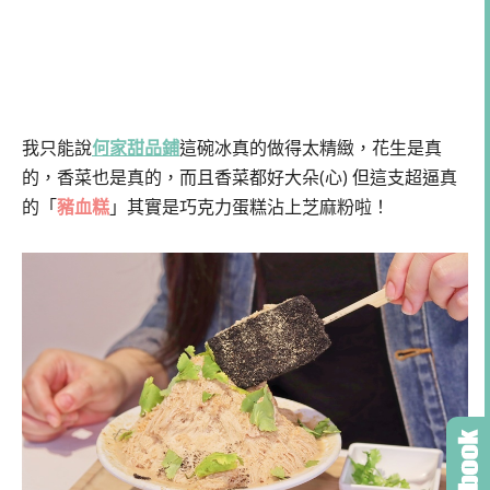
我只能說
何家甜品鋪
這碗冰真的做得太精緻，花生是真
的，香菜也是真的，而且香菜都好大朵(心) 但這支超逼真
的「
豬血糕
」其實是巧克力蛋糕沾上芝麻粉啦！