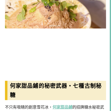
何家甜品鋪的秘密武器・七種古制秘
糖
不只有吸睛的創意雪花冰，
何家甜品鋪
的招牌糖水秘密武