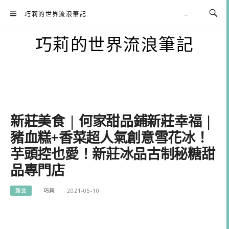
Skip
巧莉的世界流浪筆記
to
content
巧莉的世界流浪筆記
新莊美食 | 何家甜品鋪新莊幸福 |
豬血糕+香菜超人氣創意雪花冰！
芋頭控也愛！新莊冰品古制秘糖甜
品專門店
新北
巧莉
2021-05-10