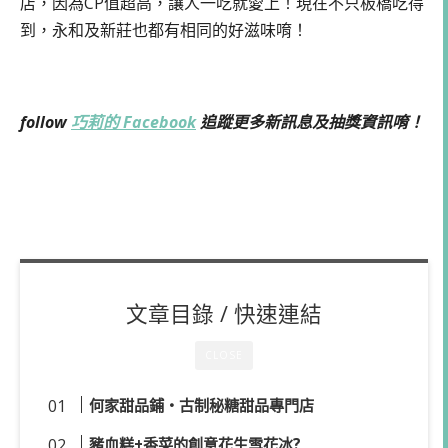
店，因為CP值超高，讓人一吃就愛上！現在不只板橋吃得
到，永和及新莊也都有相同的好滋味唷！
follow
巧莉的 Facebook
追蹤更多新訊息及抽獎資訊唷！
文章目錄 / 快速連結
CLOSE
何家甜品鋪・古制秘糖甜品專門店
豬血糕+香菜的創意花生雪花冰?