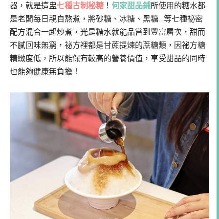
器，就是這盅
七種古制秘糖
！
何家甜品鋪
所使用的糖水都
是老闆每日親自熬煮，將砂糖、冰糖、黑糖…等七種祕密
配方混合一起炒煮，光是糖水就能品嘗到豐富層次，甜而
不膩回味無窮，祕方裡都是甘蔗提煉的蔗糖類，因祕方糖
精緻度低，所以能保有較高的營養價值，享受甜品的同時
也能夠健康無負擔！