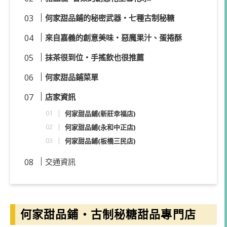
何家甜品鋪的秘密武器・七種古制秘糖
來自嘉義的創意美味・惡魔果汁、蛋捲酥
抹茶很到位・手搖飲也很推薦
何家甜品鋪菜單
店家資訊
何家甜品鋪(新莊幸福店)
何家甜品鋪(永和中正店)
何家甜品鋪(板橋三民店)
交通資訊
何家甜品鋪・古制秘糖甜品專門店