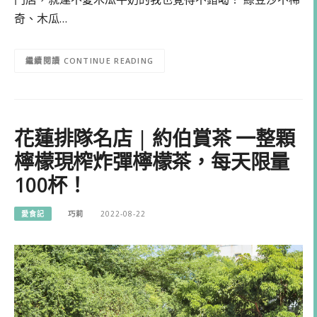
奇、木瓜…
CONTINUE READING
花蓮排隊名店 | 約伯賞茶 一整顆
檸檬現榨炸彈檸檬茶，每天限量
100杯！
愛食記
巧莉
2022-08-22