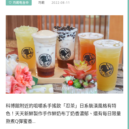
♡ 巧莉吃台中
巧莉
2022-08-11
科博館附近的咀嚼系手搖飲「忍茶」日系裝潢風格有特
色！天天新鮮製作手作鮮奶布丁奶香濃郁、還有每日限量
熬煮Q彈蜜香…