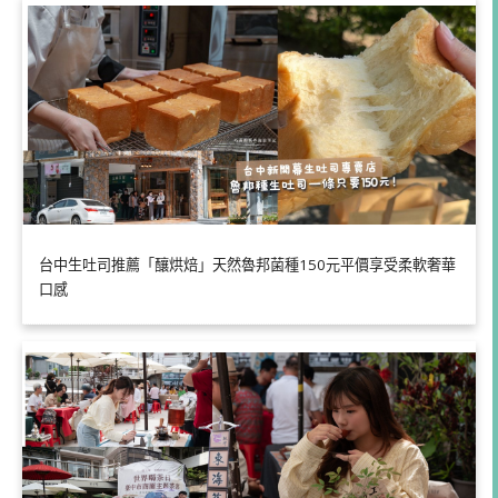
台中生吐司推薦「釀烘焙」天然魯邦菌種150元平價享受柔軟奢華
口感