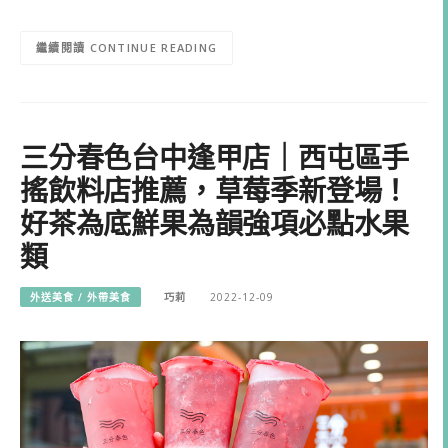
CONTINUE READING
三分春色台中逢甲店｜西屯區手
搖飲料店推薦，草莓季新登場！
好茶為底鮮果為韻強項必點水果
類
外送美食 / 外帶美食
巧莉
2022-12-09