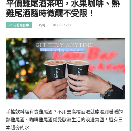
平價雞尾酒茶吧，水果咖啡、熱
雞尾酒隨時微醺不受限！
♡ 巧莉吃台中
巧莉
2023-01-03
手搖飲料店有賣雞尾酒？不用去高檔酒吧就能喝到暖暖的
熱雞尾酒、咖啡雞尾酒感受歐洲生活的浪漫氛圍！還有日
本超夯的水…