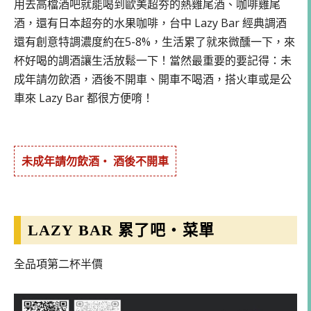
用去高檔酒吧就能喝到歐美超夯的熱雞尾酒、咖啡雞尾
酒，還有日本超夯的水果咖啡，台中 Lazy Bar 經典調酒
還有創意特調濃度約在5-8%，生活累了就來微醺一下，來
杯好喝的調酒讓生活放鬆一下！當然最重要的要記得：未
成年請勿飲酒，酒後不開車、開車不喝酒，搭火車或是公
車來 Lazy Bar 都很方便唷！
未成年請勿飲酒・ 酒後不開車
LAZY BAR 累了吧・菜單
全品項第二杯半價