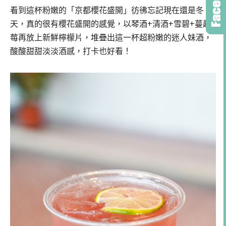
看到這杯粉嫩的「京都櫻花盛開」彷彿忘記現在還是冬
天，真的很有櫻花盛開的感覺，以琴酒+清酒+雪碧+蔓越
莓再放上新鮮檸檬片，堆疊出這一杯超粉嫩的迷人妹酒，
酸酸甜甜淡淡酒感，打卡也好看！