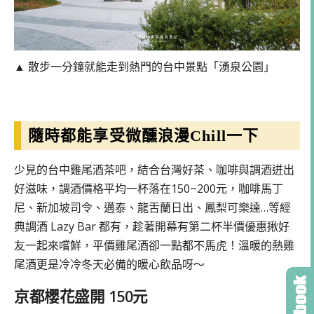
▲ 散步一分鐘就能走到熱門的台中景點「湧泉公園」
隨時都能享受微醺浪漫Chill一下
少見的台中雞尾酒茶吧，結合台灣好茶、咖啡與調酒迸出
好滋味，調酒價格平均一杯落在150~200元，咖啡馬丁
尼、新加坡司令、邁泰、龍舌蘭日出、鳳梨可樂達…等經
典調酒 Lazy Bar 都有，趁著開幕有第二杯半價優惠揪好
友一起來嚐鮮，平價雞尾酒卻一點都不馬虎！溫暖的熱雞
尾酒更是冷冷冬天必備的暖心飲品呀～
京都櫻花盛開 150元