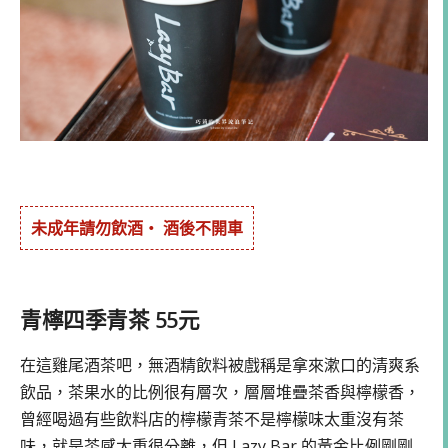
未成年請勿飲酒・ 酒後不開車
青檸四季青茶 55元
在這雞尾酒茶吧，無酒精飲料被戲稱是拿來漱口的清爽系
飲品，茶果水的比例很有層次，層層堆疊茶香與檸檬香，
曾經喝過有些飲料店的檸檬青茶不是檸檬味太重沒有茶
味，就是茶感太重很分離，但 Lazy Bar 的黃金比例剛剛