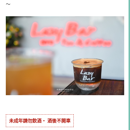
～
未成年請勿飲酒・ 酒後不開車