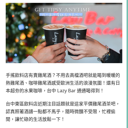
手搖飲料店有賣雞尾酒？不用去高檔酒吧就能喝到暖暖的
熱雞尾酒、咖啡雞尾酒感受歐洲生活的浪漫氛圍！還有日
本超夯的水果咖啡，台中 Lazy Bar 通通喝得到！
台中東區飲料店近期注目話題就是這家平價雞尾酒茶吧，
認真照著酒譜一點都不馬乎，隨時微醺不受限，忙裡偷
閒，讓忙碌的生活放鬆一下！