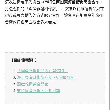
這次農糧署率先與台中市特色商圈
東海藝術街商圈
合作，
打造迷你的「國產雜糧柑仔店」， 突破以往雜糧食品只在
超市或農會銷售的方式跨界合作，讓台灣在地農產能夠在
台灣的特色商圈被更多人看見！
【 目錄/搜尋索引 】
1.
「國產雜糧柑仔店」開張啦！
2.
漫步東海藝術街商圈・近郊輕旅行
3.
國產雜糧美食開箱
4.
支持國產雜糧・活動資訊