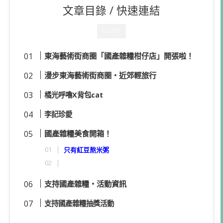
文章目錄 / 快速連結
CLOSE
東海藝術街商圈「國產雜糧柑仔店」開張啦！
漫步東海藝術街商圈・近郊輕旅行
橘光呼嚕X背包cat
李記珍愛
國產雜糧美食開箱！
只有紅豆熬米粥
支持國產雜糧・活動資訊
支持國產雜糧抽獎活動