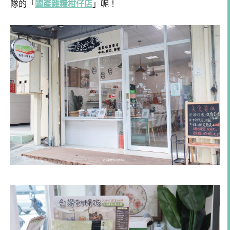
隊的「
國產雜糧柑仔店
」呢！