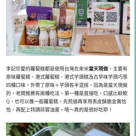
李記珍愛的蘿蔔糕都是使用台灣在來米
當天現做
，主要有
原味蘿蔔糕、港式蘿蔔糕、港式芋頭糕及古早味芋頭巧等
四種口味，外帶了原味＋芋頭各半混搭，因為是當天現做
的，老闆推薦有兩種吃法，第一種是直接吃，口感比較軟
Q，也可以像一般蘿蔔糕，先煎過再享用表皮酥脆金黃恰
恰，再配上特調蒜蓉油膏，唔～真的是很好吃耶！