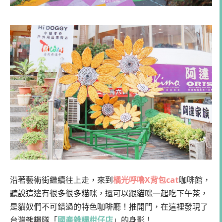
沿著藝術街繼續往上走，來到
橘光呼嚕X背包cat
咖啡館，
聽說這邊有很多很多貓咪，還可以跟貓咪一起吃下午茶，
是貓奴們不可錯過的特色咖啡廳！推開門，在這裡發現了
台灣雜糧隊「
國產雜糧柑仔店
」的身影！