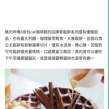
橘光呼嚕X背包cat咖啡館的招牌是鬆餅系列還有優格飲
品，也有義大利麵、咖哩飯等輕食，大推鬆餅，這個白雪
公主鬆餅有新鮮蘋果切片，還有冰淇淋、捲心酥，苦甜的
可可鬆餅還夾著核桃，口感豐富又飽足！真的是可以邊吃
下午茶邊跟貓貓玩，或是遠遠觀察貓咪也是很有趣～