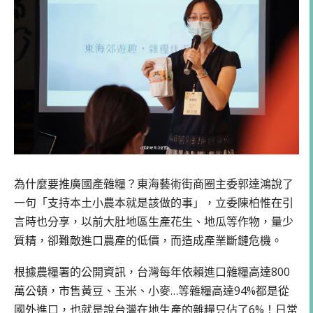
為什麼要推廣國產雜糧？東海藝術街商圈主委郭達鴻說了
一句「支持本土小農本就是該做的事」，立委陳柏惟在引
言時也分享，以前大肚地區生產花生、地瓜等作物，量少
質精，卻難敵進口農產的低價，而造成產業斷鏈危機。
根據農糧署的公開資訊，台灣每年依賴進口雜糧高達800
萬公頓，市售黃豆、玉米、小麥…等雜糧高達94%都是從
國外進口，也就是說台灣在地生產的雜糧只佔了6%！日常