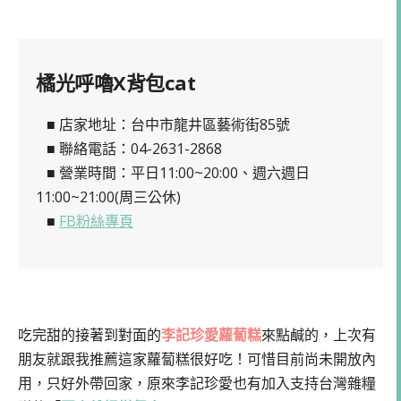
橘光呼嚕X背包cat
■ 店家地址：台中市龍井區藝術街85號
■ 聯絡電話：04-2631-2868
■ 營業時間：平日11:00~20:00、週六週日
11:00~21:00(周三公休)
■
FB粉絲專頁
吃完甜的接著到對面的
李記珍愛蘿蔔糕
來點鹹的，上次有
朋友就跟我推薦這家蘿蔔糕很好吃！可惜目前尚未開放內
用，只好外帶回家，原來李記珍愛也有加入支持台灣雜糧