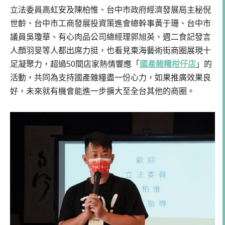
立法委員高虹安及陳柏惟、台中市政府經濟發展局主秘倪
世齡、台中市工商發展投資策進會總幹事黃于珊、台中市
議員吳瓊華、有心肉品公司總經理郭旭英、週二食記發言
人顏羽旻等人都出席力挺，也看見東海藝術街商圈展現十
足凝聚力，超過50間店家熱情響應「
國產雜糧柑仔店
」的
活動，共同為支持國產雜糧盡一份心力，如果推廣效果良
好，未來就有機會能進一步擴大至全台其他的商圈。