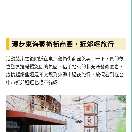
漫步東海藝術街商圈・近郊輕旅行
活動結束之後順道在東海藝術街商圈悠晃了一下，真的很
喜歡這邊緩慢悠閒的氛圍，信手拈來的都充滿藝術氣息，
疫情趨緩些還是不太敢到外縣市過夜旅行，放假若到在台
中市近郊逛逛也很不錯呀！