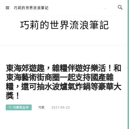
Skip
巧莉的世界流浪筆記
to
content
巧莉的世界流浪筆記
東海郊遊趣，雜糧伴遊好樂活！和
東海藝術街商圈一起支持國產雜
糧，還可抽水波爐氣炸鍋等豪華大
獎！
♡ 巧莉吃台中
巧莉
2021-09-22