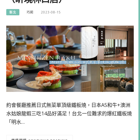
新北
巧莉
2023-08-15
約會餐廳推薦日式無菜單頂級鐵板燒，日本A5和牛+澳洲
水姑娘龍蝦三吃14品好滿足！台北一位難求的爆紅鐵板燒
「明水…