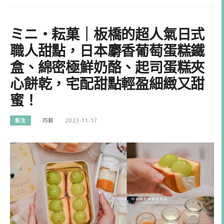
ミニ・耘菓｜板橋的超人氣日式
職人甜點，日本麝香葡萄蛋糕鐵
盒、綿密極鮮奶酪、起司蛋糕夾
心餅乾，宅配甜點輕盈細緻又甜
蜜！
新北
巧莉
2023-11-17