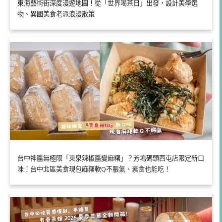
東海藝術街深度漫遊地圖！從「世界喝茶日」出發，設計美學選
物、異國美食老派浪漫散策
台中神醬無極限「東泉辣椒醬變麻糬」？芳塢碼頭西屯店限定新口
味！台中北區美食現包麻糬軟Q不脹氣、素食也能吃！