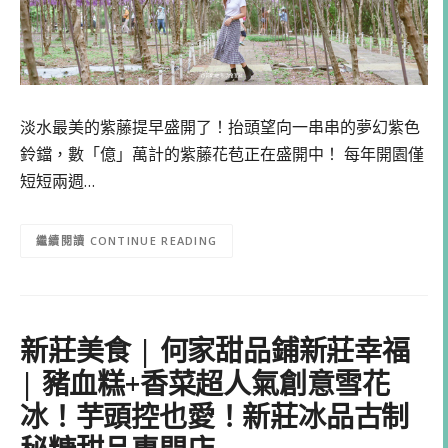
淡水最美的紫藤提早盛開了！抬頭望向一串串的夢幻紫色
鈴鐺，數「億」萬計的紫藤花苞正在盛開中！ 每年開園僅
短短兩週…
CONTINUE READING
新莊美食 | 何家甜品鋪新莊幸福
| 豬血糕+香菜超人氣創意雪花
冰！芋頭控也愛！新莊冰品古制