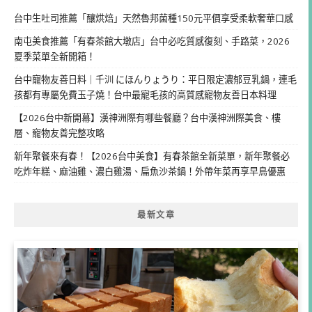
台中生吐司推薦「釀烘焙」天然魯邦菌種150元平價享受柔軟奢華口感
南屯美食推薦「有春茶館大墩店」台中必吃質感復刻、手路菜，2026
夏季菜單全新開箱！
台中寵物友善日料｜千汌 にほんりょうり：平日限定濃郁豆乳鍋，連毛
孩都有專屬免費玉子燒！台中最寵毛孩的高質感寵物友善日本料理
【2026台中新開幕】漢神洲際有哪些餐廳？台中漢神洲際美食、樓
層、寵物友善完整攻略
新年聚餐來有春！【2026台中美食】有春茶館全新菜單，新年聚餐必
吃炸年糕、麻油雞、濃白雞湯、扁魚沙茶鍋！外帶年菜再享早鳥優惠
最新文章