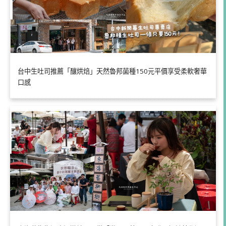
台中生吐司推薦「釀烘焙」天然魯邦菌種150元平價享受柔軟奢華
口感