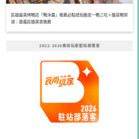
民雄最美烤鴨店「鴨沐農」推薦必點琥珀脆皮一鴨三吃＋酸菜鴨架
湯｜嘉義民雄美食推薦
2022-2026食尚玩家駐站部落客