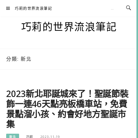
Skip
巧莉的世界流浪筆記
to
content
巧莉的世界流浪筆記
分類:
新北
2023新北耶誕城來了！聖誕節裝
飾一連46天點亮板橋車站，免費
景點溜小孩、約會好地方聖誕市
集
新北
巧莉
2023-11-19