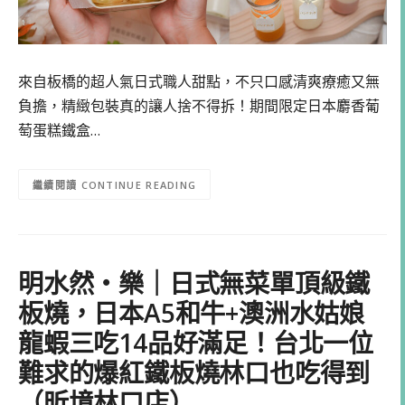
來自板橋的超人氣日式職人甜點，不只口感清爽療癒又無
負擔，精緻包裝真的讓人捨不得拆！期間限定日本麝香葡
萄蛋糕鐵盒…
CONTINUE READING
明水然・樂｜日式無菜單頂級鐵
板燒，日本A5和牛+澳洲水姑娘
龍蝦三吃14品好滿足！台北一位
難求的爆紅鐵板燒林口也吃得到
（昕境林口店）