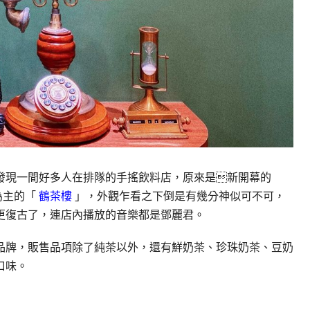
發現一間好多人在排隊的手搖飲料店，原來是新開幕的
為主的「
鶴茶樓
」，外觀乍看之下倒是有幾分神似可不可，
更復古了，連店內播放的音樂都是鄧麗君。
品牌，販售品項除了純茶以外，還有鮮奶茶、珍珠奶茶、豆奶
口味。