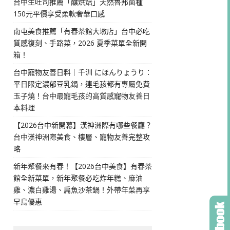
台中生吐司推薦「釀烘焙」天然魯邦菌種
150元平價享受柔軟奢華口感
南屯美食推薦「有春茶館大墩店」台中必吃
質感復刻、手路菜，2026 夏季菜單全新開
箱！
台中寵物友善日料｜千汌 にほんりょうり：
平日限定濃郁豆乳鍋，連毛孩都有專屬免費
玉子燒！台中最寵毛孩的高質感寵物友善日
本料理
【2026台中新開幕】漢神洲際有哪些餐廳？
台中漢神洲際美食、樓層、寵物友善完整攻
略
新年聚餐來有春！【2026台中美食】有春茶
館全新菜單，新年聚餐必吃炸年糕、麻油
雞、濃白雞湯、扁魚沙茶鍋！外帶年菜再享
早鳥優惠