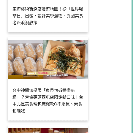
東海藝術街深度漫遊地圖！從「世界喝
茶日」出發，設計美學選物、異國美食
老派浪漫散策
台中神醬無極限「東泉辣椒醬變麻
糬」？芳塢碼頭西屯店限定新口味！台
中北區美食現包麻糬軟Q不脹氣、素食
也能吃！