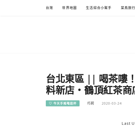
Skip
台灣
世界地圖
生活綜合小幫手
菜鳥旅
to
content
台北東區 || 喝茶
料新店・鶴頂紅茶商
巧莉
2020-03-24
♡ 今天手搖喝這杯
Last U