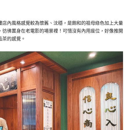
樓店內風格感覺較為懷舊、沈穩，是飽和的祖母綠色加上大量
，彷彿置身在老電影的場景裡！可惜沒有內用座位，好像推開
品茶的感覺。