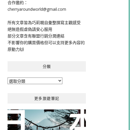
合作邀約：
cherryaroundworld@gmail.com
所有文章皆為巧莉親自彙整撰寫主觀感受
絕無造假虛偽請安心服用
部分文章含有聯盟行銷分潤連結
不影響你的購買價格但可以支持更多內容的
原動力🙌
分類
分
類
更多旅遊筆記