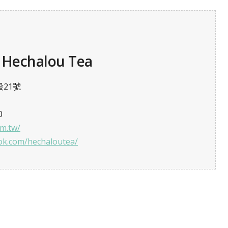
chalou Tea
21號
0
om.tw/
ok.com/hechaloutea/