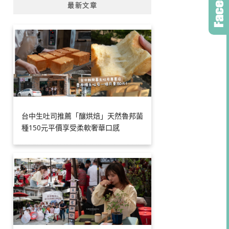
最新文章
台中生吐司推薦「釀烘焙」天然魯邦菌
種150元平價享受柔軟奢華口感