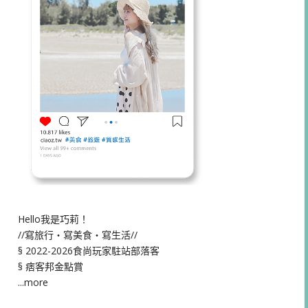
Hello我是巧莉！
//寫旅行・寫美食・寫生活//
§ 2022-2026食尚玩家駐站部落客
§ 痞客邦金點賞
...more