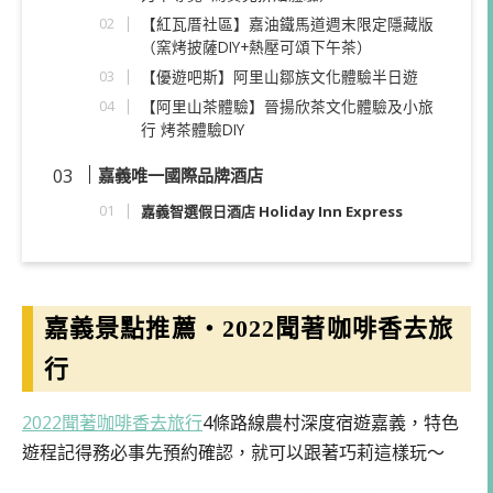
【紅瓦厝社區】嘉油鐵馬道週末限定隱藏版
（窯烤披薩DIY+熱壓可頌下午茶）
【優遊吧斯】阿里山鄒族文化體驗半日遊
【阿里山茶體驗】晉揚欣茶文化體驗及小旅
行 烤茶體驗DIY
嘉義唯一國際品牌酒店
嘉義智選假日酒店 Holiday Inn Express
嘉義景點推薦・2022聞著咖啡香去旅
行
2022聞著咖啡香去旅行
4條路線農村深度宿遊嘉義，特色
遊程記得務必事先預約確認，就可以跟著巧莉這樣玩～