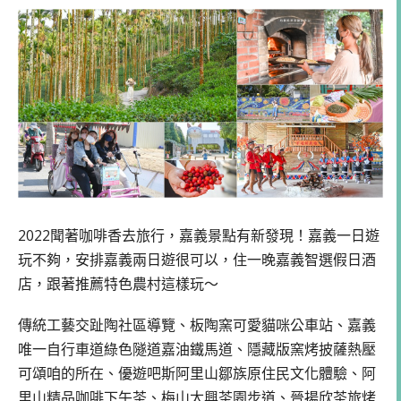
2022聞著咖啡香去旅行，嘉義景點有新發現！嘉義一日遊
玩不夠，安排嘉義兩日遊很可以，住一晚嘉義智選假日酒
店，跟著推薦特色農村這樣玩～
傳統工藝交趾陶社區導覽、板陶窯可愛貓咪公車站、嘉義
唯一自行車道綠色隧道嘉油鐵馬道、隱藏版窯烤披薩熱壓
可頌咱的所在、優遊吧斯阿里山鄒族原住民文化體驗、阿
里山精品咖啡下午茶、梅山太興茶園步道、晉揚欣茶旅烤