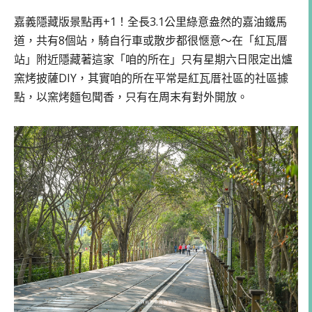
嘉義隱藏版景點再+1！全長3.1公里綠意盎然的嘉油鐵馬
道，共有8個站，騎自行車或散步都很愜意～在「紅瓦厝
站」附近隱藏著這家「咱的所在」只有星期六日限定出爐
窯烤披薩DIY，其實咱的所在平常是紅瓦厝社區的社區據
點，以窯烤麵包聞香，只有在周末有對外開放。