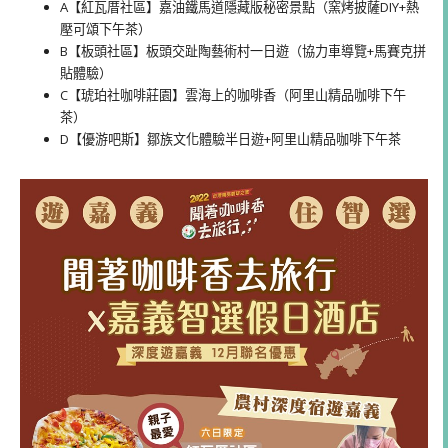
A【紅瓦厝社區】嘉油鐵馬道隱藏版秘密景點（窯烤披薩DIY+熱
壓可頌下午茶）
B【板頭社區】板頭交趾陶藝術村一日遊（協力車導覽+馬賽克拼
貼體驗）
C【琥珀社咖啡莊園】雲海上的咖啡香（阿里山精品咖啡下午
茶）
D【優游吧斯】鄒族文化體驗半日遊+阿里山精品咖啡下午茶