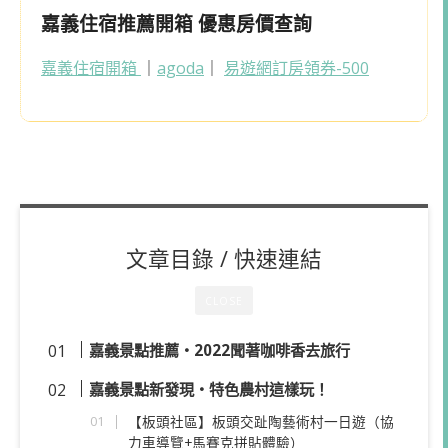
嘉義住宿推薦開箱 優惠房價查詢
嘉義住宿開箱
｜
agoda
｜
易遊網訂房領券-500
文章目錄 / 快速連結
CLOSE
嘉義景點推薦・2022聞著咖啡香去旅行
嘉義景點新發現・特色農村這樣玩！
【板頭社區】板頭交趾陶藝術村一日遊（協
力車導覽+馬賽克拼貼體驗）