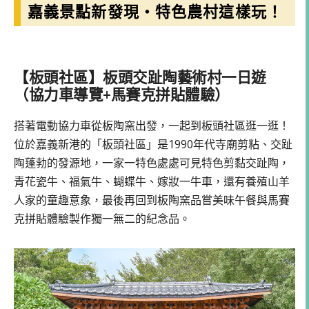
嘉義景點新發現・特色農村這樣玩！
【板頭社區】板頭交趾陶藝術村一日遊
（協力車導覽+馬賽克拼貼體驗）
搭著電動協力車從板陶窯出發，一起到板頭社區逛一逛！
位於嘉義新港的「板頭社區」是1990年代寺廟剪粘、交趾
陶蓬勃的發源地，一家一特色處處可見特色剪黏交趾陶，
青花瓷牛、福氣牛、蝴蝶牛、嫁妝一牛車，還有養殖山羊
人家的童趣意象，最後再回到板陶窯品嘗美味午餐與馬賽
克拼貼體驗製作獨一無二的紀念品。