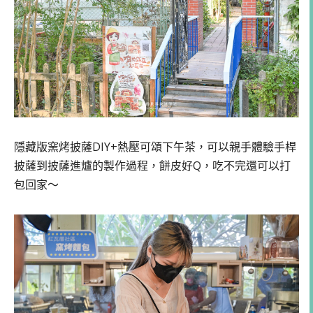
隱藏版窯烤披薩DIY+熱壓可頌下午茶，可以親手體驗手桿
披薩到披薩進爐的製作過程，餅皮好Q，吃不完還可以打
包回家～