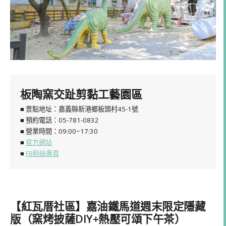
板陶窯交趾剪黏工藝園區
■ 景點地址：嘉義縣新港鄉板頭村45-1號
■ 預約電話：05-781-0832
■ 營業時間：09:00~17:30
■
官方網站
■
FB粉絲專頁
【紅瓦厝社區】嘉油鐵馬道週末限定隱藏
版（窯烤披薩DIY+熱壓可頌下午茶）