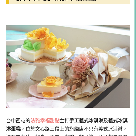
台中西屯的
法雅幸福甜點
主打
手工義式冰淇淋
及
義式冰淇
淋蛋糕
，位於文心路三段上的旗艦店不只有義式冰淇淋，