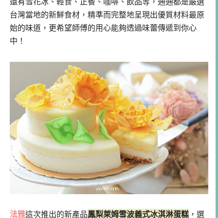
還有雪花冰、輕食、正餐、咖啡、飲品等，通通都是嚴選
台灣當地的新鮮食材，精準而完整地呈現出優質材料最原
始的味道，更希望師傅的用心能夠透過味蕾傳遞到你心
中！
法雅
這次推出的新產品
鳳梨萊姆雪波義式冰淇淋蛋糕
，選