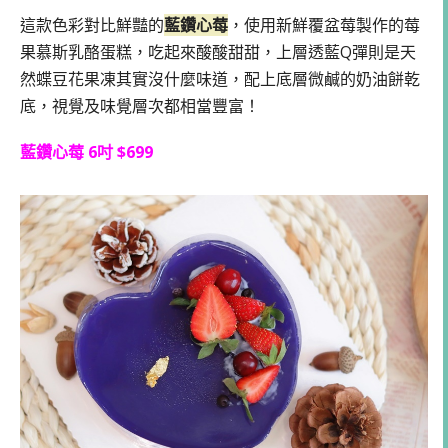
這款色彩對比鮮豔的
藍鑽心莓
，使用新鮮覆盆莓製作的莓
果慕斯乳酪蛋糕，吃起來酸酸甜甜，上層透藍Q彈則是天
然蝶豆花果凍其實沒什麼味道，配上底層微鹹的奶油餅乾
底，視覺及味覺層次都相當豐富！
藍鑽心莓 6吋 $699