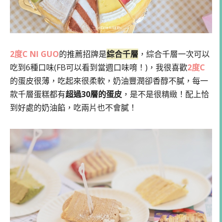
2度C NI GUO
的推薦招牌是
綜合千層
，綜合千層一次可以
吃到6種口味(FB可以看到當週口味唷！)，我很喜歡
2度C
的蛋皮很薄，吃起來很柔軟，奶油豐潤卻香醇不膩，每一
款千層蛋糕都有
超過30層的蛋皮
，是不是很精緻！配上恰
到好處的奶油餡，吃兩片也不會膩！