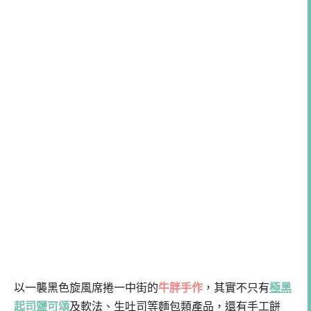
以一襲黑色旋風席捲一中街的
牛胖手作
，其實不只有
極黑
起司鹽可頌
及軟法、生吐司等麵包類產品，還有手工餅