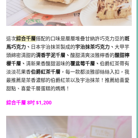
這次
綜合千層
搭配的口味是層層堆疊甘納許巧克力豆的
斑
馬巧克力、
日本宇治抹茶製成的
宇治抹茶巧克力、
大甲芋
頭綿密清甜的
清香芋泥千層、
酸甜清爽淡雅檸香的
酸甜檸
檬千層、
清新果香酸甜滋味的
覆盆莓千層、
伯爵紅茶帶有
淡淡花果香
伯爵紅茶千層
，每一款都淡雅卻絲絲入扣，我
最推薦是茶香濃郁的伯爵紅茶以及宇治抹茶！推薦給喜愛
甜點、喜愛千層蛋糕的媽媽！
綜合千層 8吋 $1,200