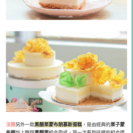
法雅
另外一款
黑醋栗蒙布朗慕斯蛋糕
，是由經典的
栗子蒙
布朗
加上酸甜
黑醋栗
組合而成，第一次看到這樣的組合還