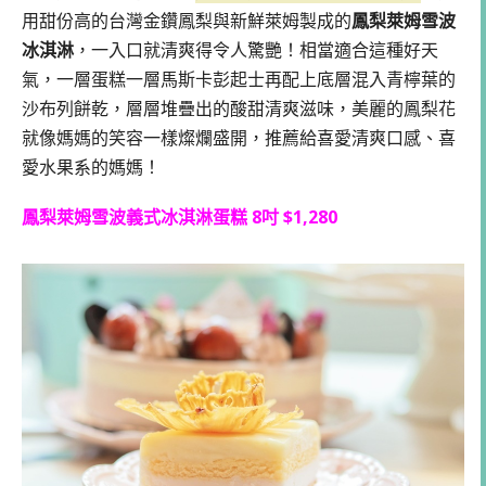
用甜份⾼的台灣金鑽鳳梨與新鮮萊姆製成的
鳳梨萊姆雪波
冰淇淋
，一入口就清爽得令人驚艷！相當適合這種好天
氣，一層蛋糕一層馬斯卡彭起士再配上底層混入青檸葉的
沙布列餅乾，層層堆疊出的酸甜清爽滋味，美麗的鳳梨花
就像媽媽的笑容一樣燦爛盛開，推薦給喜愛清爽口感、喜
愛水果系的媽媽！
鳳梨萊姆雪波義式冰淇淋蛋糕 8吋 $1,280