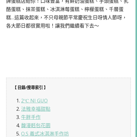
牌蛋糕店給你！口味豐富，有鮮奶油蛋糕、芋頭蛋糕、乳
酪蛋糕、抹茶蛋糕、冰淇淋莓蛋糕、檸檬蛋糕、千層蛋
糕…這篇收起來，不只母親節平常慶祝生日呀情人節呀，
各大節日都很實用啦！讓我們繼續看下去～
【 目錄/搜尋索引 】
1.
2℃ NI GUO
2.
法雅幸福甜點
3.
牛胖手作
4.
馥漫麫包花園
5.
O.S 義式冰淇淋手作坊