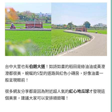
台中大里也有
伯朗大道
！如詩如畫的稻田是綠油油或黃澄
澄都很美，蜿蜒的S型的道路與紅色小磚房，好像油畫一
般呈現眼前！
很多網友分享都是因為附近超人氣的
紅心地瓜球
才發現這
個美景，建議大家可以安排順遊囉！