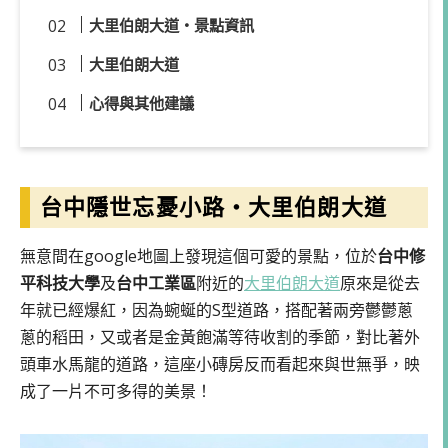
大里伯朗大道・景點資訊
大里伯朗大道
心得與其他建議
台中隱世忘憂小路・大里伯朗大道
無意間在google地圖上發現這個可愛的景點，位於
台中修
平科技大學
及
台中工業區
附近的
大里伯朗大道
原來是從去
年就已經爆紅，因為蜿蜒的S型道路，搭配著兩旁鬱鬱蔥
蔥的稻田，又或者是金黃飽滿等待收割的季節，對比著外
頭車水馬龍的道路，這座小磚房反而看起來與世無爭，映
成了一片不可多得的美景！