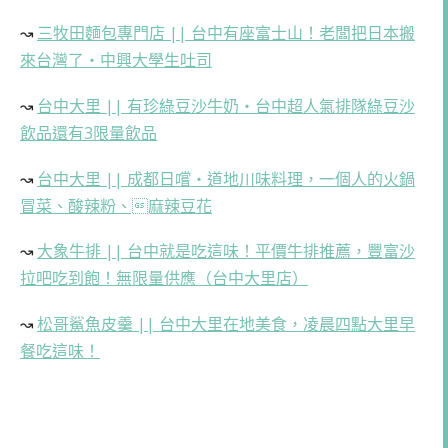
↝
三牧田麵包專門店 || 台中有座富士山！老闆把日本搬
來台灣了・中興大學生吐司
↝
台中大里 || 有珍綠豆沙牛奶・台中超人氣排隊綠豆沙
飲品還有3限量飲品
↝
台中大里 || 成都日嚐・道地川味料理，一個人的火鍋
冒菜、酸辣粉、麻辣豆花
↝
大象牛排 || 台中就是吃這味！平價牛排推薦，豐富沙
拉吧吃到飽！無限量供應（台中大里店）
↝
松哥鯊魚皮羹 || 台中大里在地美食，凌晨四點大里早
餐吃這味！