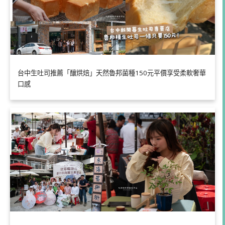
台中生吐司推薦「釀烘焙」天然魯邦菌種150元平價享受柔軟奢華
口感