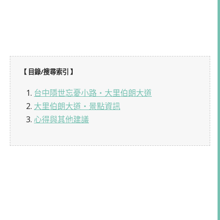
【 目錄/搜尋索引 】
1.
台中隱世忘憂小路・大里伯朗大道
2.
大里伯朗大道・景點資訊
3.
心得與其他建議