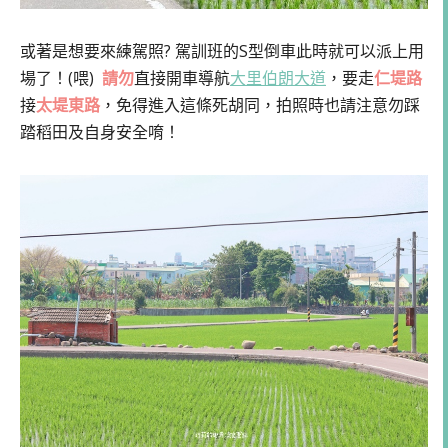
或著是想要來練駕照? 駕訓班的S型倒車此時就可以派上用
場了！(喂)
請勿
直接開車導航
大里伯朗大道
，要走
仁堤路
接
太堤東路
，免得進入這條死胡同，拍照時也請注意勿踩
踏稻田及自身安全唷！