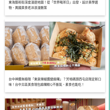
東海藝術街深度漫遊地圖！從「世界喝茶日」出發，設計美學選
物、異國美食老派浪漫散策
台中神醬無極限「東泉辣椒醬變麻糬」？芳塢碼頭西屯店限定新口
味！台中北區美食現包麻糬軟Q不脹氣、素食也能吃！