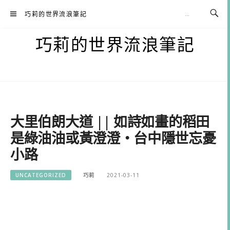
Skip
巧莉的世界流浪筆記
to
content
巧莉的世界流浪筆記
大里伯朗大道 || 如詩如畫的稻田
是綠油油或黃澄澄・台中隱世忘憂
小路
UNCATEGORIZED
巧莉
2021-03-11