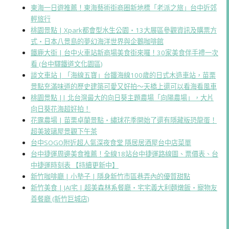
東海一日遊推薦！東海藝術街商圈新地標「老派之旅」台中近郊
輕旅行
桃園景點 | Xpark都會型水生公園・13大展區參觀資訊及購票方
式・日本八景島的夢幻海洋世界與企鵝咖啡館
鐵鹿大街 | 台中火車站新商場美食街來囉！30家美食伴手禮一次
看 (台中驛鐵道文化園區)
談文車站 | 「海線五寶」台鐵海線100歲的日式木造車站，苗栗
景點充滿味道的歷史建築可愛又好拍～天橋上還可以看海看風車
桃園景點 || 北台灣最大的向日葵主題農場「向陽農場」，大片
向日葵花海超好拍！
花露農場 | 苗栗卓蘭景點・繡球花季開始了還有隱藏版恐龍蛋！
超美玻璃屋景觀下午茶
台中SOGO附近超人氣深夜食堂 隱居居酒屋台中店菜單
台中捷運周邊美食推薦！全線18站台中捷運路線圖、票價表、台
中捷運時刻表 【持續更新中】
新竹咖啡廳 | 小墊子 | 隱身新竹市區巷弄內的優質甜點
新竹美食 | JAI宅 | 超美森林系餐廳・宅宅義大利麵燉飯・寵物友
善餐廳 (新竹巨城店)