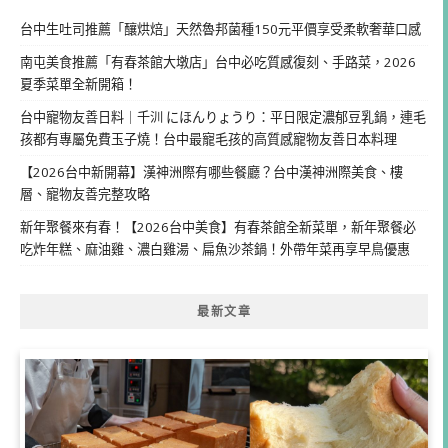
台中生吐司推薦「釀烘焙」天然魯邦菌種150元平價享受柔軟奢華口感
南屯美食推薦「有春茶館大墩店」台中必吃質感復刻、手路菜，2026
夏季菜單全新開箱！
台中寵物友善日料｜千汌 にほんりょうり：平日限定濃郁豆乳鍋，連毛
孩都有專屬免費玉子燒！台中最寵毛孩的高質感寵物友善日本料理
【2026台中新開幕】漢神洲際有哪些餐廳？台中漢神洲際美食、樓
層、寵物友善完整攻略
新年聚餐來有春！【2026台中美食】有春茶館全新菜單，新年聚餐必
吃炸年糕、麻油雞、濃白雞湯、扁魚沙茶鍋！外帶年菜再享早鳥優惠
最新文章