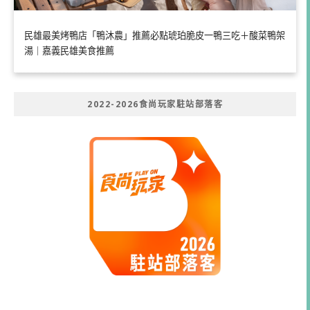
民雄最美烤鴨店「鴨沐農」推薦必點琥珀脆皮一鴨三吃＋酸菜鴨架
湯｜嘉義民雄美食推薦
2022-2026食尚玩家駐站部落客