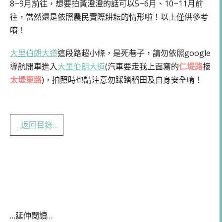
8~9月前往，想要拍黃澄澄的話可以5~6月、10~11月前
往，當然還是依照農民實際耕耘的情形啦！以上僅供參考
唷！
大里伯朗大道
這段路超小條，是死巷子，請勿依照google
導航開車進入
大里伯朗大道
(汽車要走我上面寫的
仁堤路
接
太堤東路
)，拍照時也請注意勿踩踏稻田及自身安全唷！
…返回目錄…
…延伸閱讀…