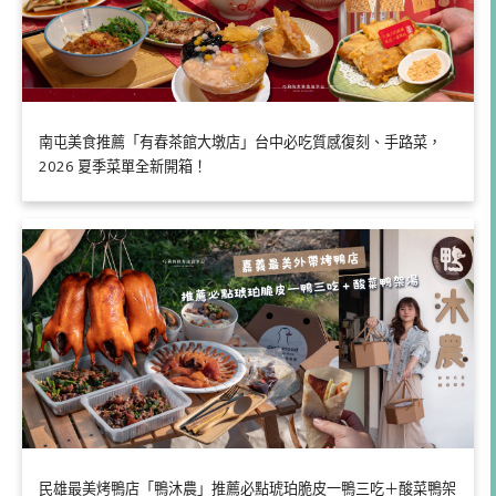
南屯美食推薦「有春茶館大墩店」台中必吃質感復刻、手路菜，
2026 夏季菜單全新開箱！
民雄最美烤鴨店「鴨沐農」推薦必點琥珀脆皮一鴨三吃＋酸菜鴨架