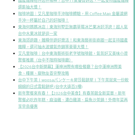
國產雜糧柑仔店在哪裡？台中11家優質好店，一起支持國產雜糧
還能抽大獎！
咖啡地圖｜艾凡里咖啡手沖咖啡體驗，用 Coffee Map 金屬濾網
手沖一杯屬於自己的好咖啡！
東海何媽媽冰店｜東海別墅巨無霸草莓冰芒果冰好浮誇！超人氣
台中水果冰就是這一家
東海郊遊趣，雜糧伴遊好樂活！和東海藝術街商圈一起支持國產
雜糧，還可抽水波爐氣炸鍋等豪華大獎！
艾凡里咖啡｜台中東海藝術街老字號咖啡館，氣氛好又美味小資
聚餐推薦（台中不限時咖啡廳）
【2026台中新開幕】漢神洲際有哪些餐廳？台中漢神洲際美
食、樓層、寵物友善完整攻略
台中下午茶 | woosaパンケーキ屋莎鬆餅屋 | 下午茶就來一份軟
綿綿的日式雲鬆餅吧 (台中大遠百3樓)
新年聚餐來有春！【2026台中美食】有春茶館全新菜單，新年
聚餐必吃炸年糕、麻油雞、濃白雞湯、扁魚沙茶鍋！外帶年菜再
享早鳥優惠