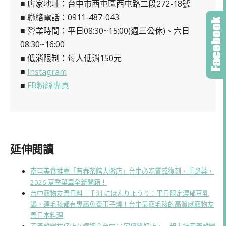
■ 店家地址：台中市西屯區西屯路二段272-18號
■ 聯絡電話：0911-487-043
■ 營業時間：平日08:30~15:00(週三公休)、六日
08:30~16:00
■ 低消限制：每人低消150元
■
Instagram
■
FB粉絲專頁
延伸閱讀
南屯美食推薦「有春茶館大墩店」台中必吃質感復刻、手路菜，
2026 夏季菜單全新開箱！
台中寵物友善日料｜千汌 にほんりょうり：平日限定濃郁豆乳
鍋，連毛孩都有專屬免費玉子燒！台中最寵毛孩的高質感寵物友
善日本料理