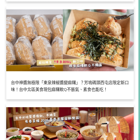
台中神醬無極限「東泉辣椒醬變麻糬」？芳塢碼頭西屯店限定新口
味！台中北區美食現包麻糬軟Q不脹氣、素食也能吃！