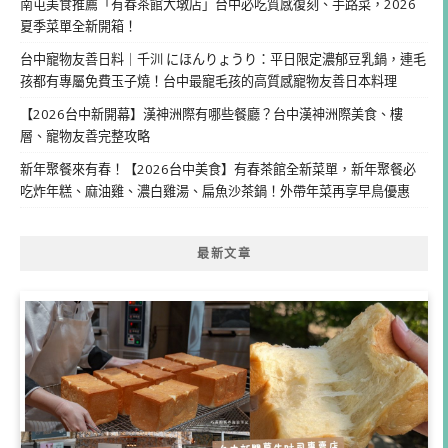
南屯美食推薦「有春茶館大墩店」台中必吃質感復刻、手路菜，2026
夏季菜單全新開箱！
台中寵物友善日料｜千汌 にほんりょうり：平日限定濃郁豆乳鍋，連毛
孩都有專屬免費玉子燒！台中最寵毛孩的高質感寵物友善日本料理
【2026台中新開幕】漢神洲際有哪些餐廳？台中漢神洲際美食、樓
層、寵物友善完整攻略
新年聚餐來有春！【2026台中美食】有春茶館全新菜單，新年聚餐必
吃炸年糕、麻油雞、濃白雞湯、扁魚沙茶鍋！外帶年菜再享早鳥優惠
最新文章