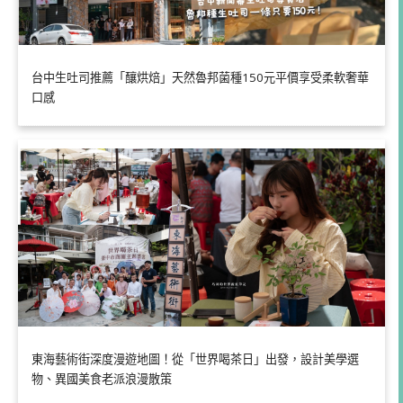
台中生吐司推薦「釀烘焙」天然魯邦菌種150元平價享受柔軟奢華
口感
東海藝術街深度漫遊地圖！從「世界喝茶日」出發，設計美學選
物、異國美食老派浪漫散策