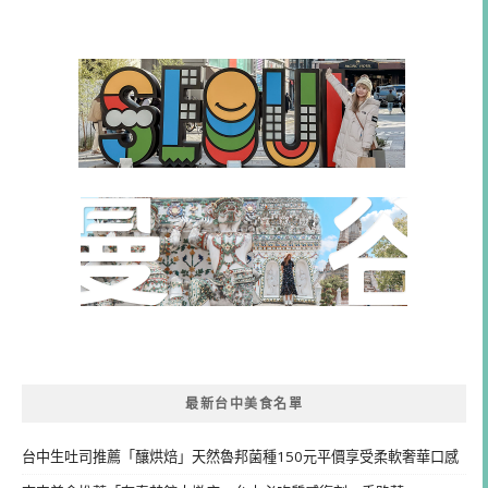
最新台中美食名單
台中生吐司推薦「釀烘焙」天然魯邦菌種150元平價享受柔軟奢華口感