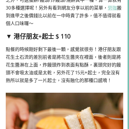
30多種選擇呢！另外有看到網友分享以前的菜單，
勞咖
搬
到逢甲之後價錢比以前在一中時貴了許多，值不值得就看
個人口味囉～
▼ 港仔朋友+起士 $ 110
點餐的時候剛好剩下最後一顆，感覺就很夯！港仔朋友跟
花生土石流的差別前者是將花生醬夾在裡面，後者則是將
花生醬淋在上面，炸饅頭炸到表面有點酥，裏頭完好的饅
頭不會吸太油或是太乾，另外花了15元+起士，完全沒有
熱所以就是多了一片起士，沒有融化的那種口感唷！