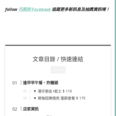
follow
巧莉的 Facebook
追蹤更多新訊息及抽獎資訊唷！
文章目錄 / 快速連結
CLOSE
逢甲早午餐
・
炸饅頭
▼ 港仔朋友+起士 $ 110
▼ 勞咖招牌燒肉 蛋餅套餐 $ 175
店家資訊