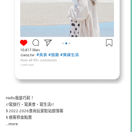
Hello我是巧莉！
//寫旅行・寫美食・寫生活//
§ 2022-2026食尚玩家駐站部落客
§ 痞客邦金點賞
...more