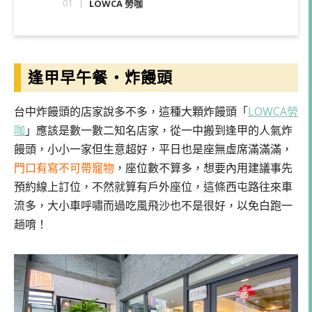
LOWCA 勞咖
逢甲早午餐
・
炸饅頭
台中炸饅頭的店家說多不多，這種大顆炸饅頭「
LOWCA勞
咖
」應該是數一數二知名店家，從一中搬到逢甲的人氣炸
饅頭，小小一家但生意超好，平日也是座無虛席滿滿滿，
門口有寫不可帶寵物
，座位數不算多，想要內用建議事先
預約線上訂位，不然就算有戶外座位，這條西屯路往來車
流多，大小車呼嘯而過吃風飛沙也不是很好，以免白跑一
趟唷！