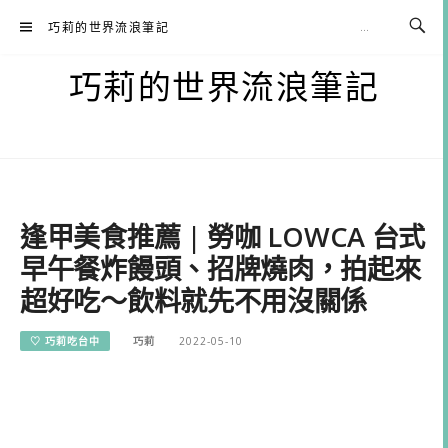
Skip
巧莉的世界流浪筆記
to
content
巧莉的世界流浪筆記
逢甲美食推薦 | 勞咖 LOWCA 台式
早午餐炸饅頭、招牌燒肉，拍起來
超好吃～飲料就先不用沒關係
♡ 巧莉吃台中
巧莉
2022-05-10