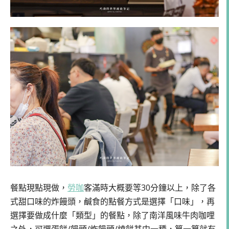
餐點現點現做，
勞咖
客滿時大概要等30分鐘以上，除了各
式甜口味的炸饅頭，鹹食的點餐方式是選擇「口味」，再
選擇要做成什麼「類型」的餐點，除了南洋風味牛肉咖哩
之外，可選蛋餅/饅頭/炸饅頭/燒餅其中一種，算一算就有