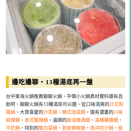
邊吃邊聊・13種湯底再一盤
台中東海火鍋推薦聊聊火鍋，平價小火鍋真材實料還有自
助吧，聊聊火鍋有13種湯底可以選，從口味清爽的
日式和
風鍋
、大眾喜愛的
沙茶鍋
、
韓式泡菜鍋
，還有濃重的
川味
麻辣鍋
、
泰式酸辣鍋
，溫順的
麻油燒酒鍋
、
溫補藥膳鍋
、
牛奶鍋
，特別的
酸白菜鍋
、
剝皮辣椒鍋
、
南洋叻沙鍋
、
麻