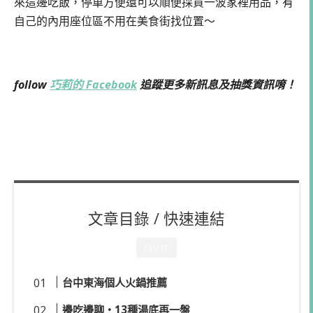
來這邊吃飯，停車方便還可以順便採買一波家裡用品，有
自己的內用座位區不用在美食街找位置～
follow
巧莉的 Facebook
追蹤更多新訊息及抽獎資訊唷！
文章目錄 / 快速連結
CLOSE
台中東海個人火鍋推薦
邊吃邊聊・13種湯底再一盤