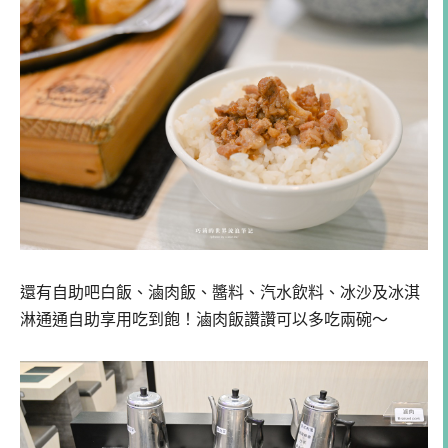
還有自助吧白飯、滷肉飯、醬料、汽水飲料、冰沙及冰淇
淋通通自助享用吃到飽！滷肉飯讚讚可以多吃兩碗～