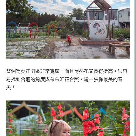
整個蜀葵花園區非常寬廣，而且蜀葵花又長得挺高，很容
易找到合適的角度與朵朵鮮花合照，曬一張你最美的春
天！