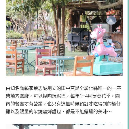
由知名陶藝家葉志誠創立的田中窯是全彰化縣唯一的一座
柴燒穴窯廠，可以捏陶玩泥巴，每年1~4月蜀葵花季，園
內的餐廳才有營業，也只有這個時候預訂才吃得到的桶仔
雞以及限量的柴燒窯烤麵包，都是不能錯過的美味～