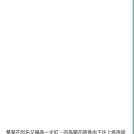
蜀葵花別名又稱為一丈紅，因為開花時會由下往上依序綻