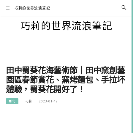
Skip
巧莉的世界流浪筆記
to
content
巧莉的世界流浪筆記
田中蜀葵花海藝術節｜田中窯創藝
園區春節賞花、窯烤麵包、手拉坏
體驗，蜀葵花開好了！
彰化
巧莉
2023-01-19