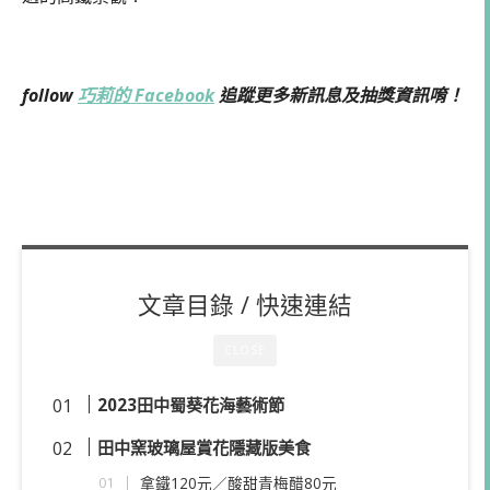
follow
巧莉的 Facebook
追蹤更多新訊息及抽獎資訊唷！
文章目錄 / 快速連結
CLOSE
2023田中蜀葵花海藝術節
田中窯玻璃屋賞花隱藏版美食
拿鐵120元／酸甜青梅醋80元