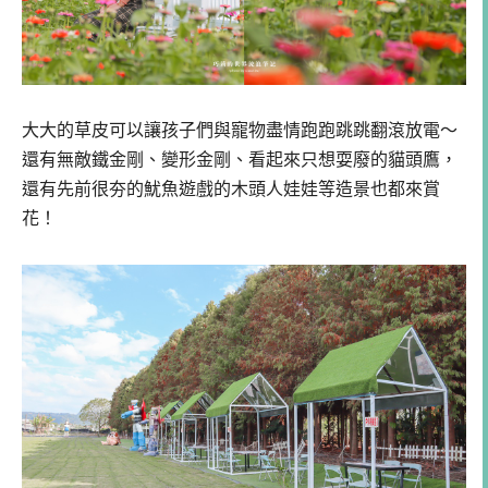
大大的草皮可以讓孩子們與寵物盡情跑跑跳跳翻滾放電～
還有無敵鐵金剛、變形金剛、看起來只想耍廢的貓頭鷹，
還有先前很夯的魷魚遊戲的木頭人娃娃等造景也都來賞
花！