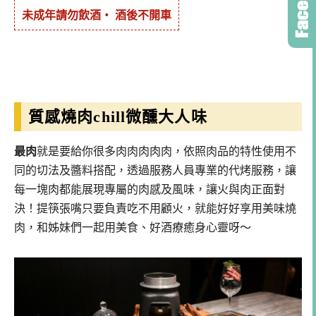
未成年請勿飲酒・ 酒後不開車
質感燒肉chill微醺大人味
最肉
就是要給你很多肉肉肉肉肉，依照肉品的特性使用不
同的切法及醬料搭配，透過服務人員專業的代烤服務，讓
每一塊肉都能展現專屬的肉感及風味，讓火與肉正面對
決！提筷張嘴只要負責吃不用顧火，就能好好享用美味燒
肉，和姊妹們一起用美食、好酒療癒身心靈呀～