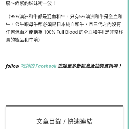
感～趕緊約姊妹衝一波！
（95%澳洲和牛都是混血和牛，只有5%澳洲和牛是全血和
牛，公牛跟母牛都必須是日本純血和牛，且三代之內沒有
任何混血才能稱為 100% Full Blood 的全血和牛!! 是非常珍
貴的極品和牛唷）
follow
巧莉的 Facebook
追蹤更多新訊息及抽獎資訊唷！
文章目錄 / 快速連結