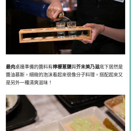
最肉
桌邊準備的醬料有
檸檬蔥鹽
與
芥末美乃滋
底下居然是
醬油慕斯，細緻的泡沫看起來很像分子料理，搭配起來又
是另外一種清爽滋味！