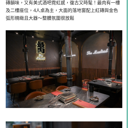
磚韻味，又有美式酒吧霓虹感，復古又時髦！最肉有一樓
及二樓座位，4人桌為主，大面的落地窗配上紅磚與金色
弧形精緻且大器～整體氛圍很放鬆