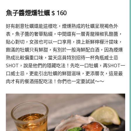
魚子醬煙燻牡蠣 $ 160
好有創意牡蠣還能這樣吃，煙燻熟成的牡蠣呈現褐色外
表，魚子醬的奢華點綴，中間還有一層青龍辣椒乳酪醬，
貼心對切，女孩也可以一口享用，擠上新鮮檸檬汁提味，
飽滿的牡蠣只有鮮甜，有別於一般海鮮配白酒，因為煙燻
熟成比較偏重口味，當天店員特別招待一杯角瓶威士忌
SHOT，說是他們的隱藏吃法！先吃一口牡蠣，再SHOT一
口威士忌，更能引出牡蠣的鮮甜滋味，更添層次，這是最
肉才有的餐酒搭配吃法！你們也一定要試試～～