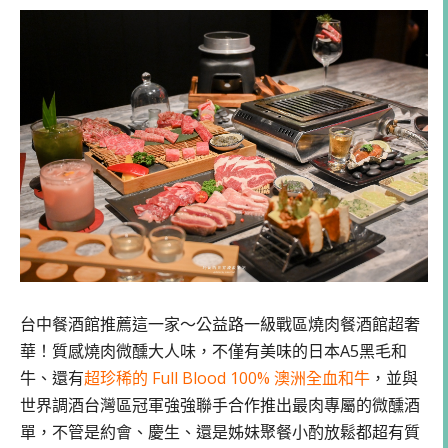
台中餐酒館推薦這一家～公益路一級戰區燒肉餐酒館超奢
華！質感燒肉微醺大人味，不僅有美味的日本A5黑毛和
牛、還有
超珍稀的 Full Blood 100% 澳洲全血和牛
，並與
世界調酒台灣區冠軍強強聯手合作推出最肉專屬的微醺酒
單，不管是約會、慶生、還是姊妹聚餐小酌放鬆都超有質