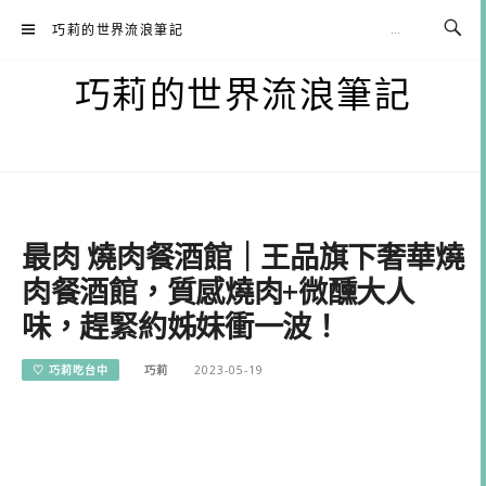
Skip
巧莉的世界流浪筆記
to
content
巧莉的世界流浪筆記
最肉 燒肉餐酒館｜王品旗下奢華燒
肉餐酒館，質感燒肉+微醺大人
味，趕緊約姊妹衝一波！
♡ 巧莉吃台中
巧莉
2023-05-19