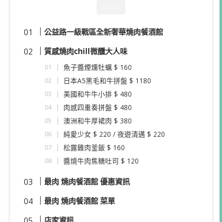
CLOSE
公益路一級戰區全新奢華燒肉餐酒館
質感燒肉chill微醺大人味
魚子醬煙燻牡蠣 $ 160
日本A5黑毛和牛拼盤 $ 1180
美國和牛牛小排 $ 480
肉感四重奏拼盤 $ 480
澳洲和牛厚裙肉 $ 380
純愛少女 $ 220 / 夜遊清邁 $ 220
松露雞肉釜飯 $ 160
醬燒牛肉焦糖吐司 $ 120
最肉 燒肉餐酒館 優惠資訊
最肉 燒肉餐酒館 菜單
店家資訊