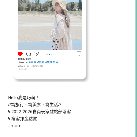
Hello我是巧莉！
//寫旅行・寫美食・寫生活//
§ 2022-2026食尚玩家駐站部落客
§ 痞客邦金點賞
...more