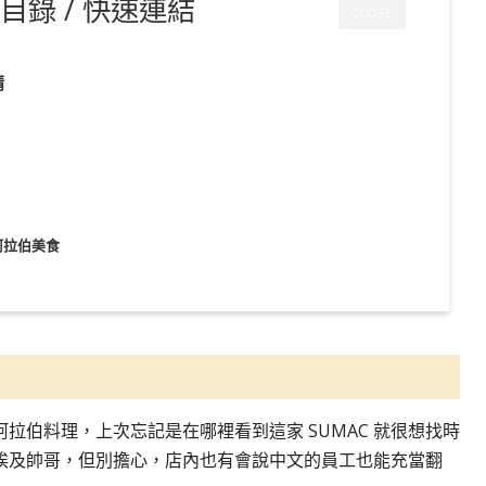
目錄 / 快速連結
CLOSE
情
正宗埃及阿拉伯美食
情
拉伯料理，上次忘記是在哪裡看到這家 SUMAC 就很想找時
埃及帥哥，但別擔心，店內也有會說中文的員工也能充當翻