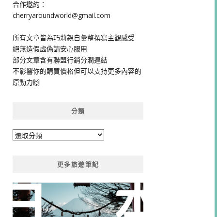
合作邀約：
cherryaroundworld@gmail.com
所有文章皆為巧莉親自彙整撰寫主觀感受
絕無造假虛偽請安心服用
部分文章含有聯盟行銷分潤連結
不影響你的購買價格但可以支持更多內容的
原動力🙌
分類
分
類
更多旅遊筆記