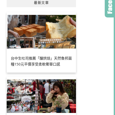
最新文章
台中生吐司推薦「釀烘焙」天然魯邦菌
種150元平價享受柔軟奢華口感