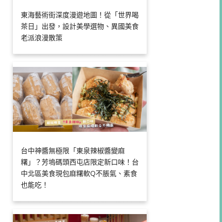
東海藝術街深度漫遊地圖！從「世界喝
茶日」出發，設計美學選物、異國美食
老派浪漫散策
台中神醬無極限「東泉辣椒醬變麻
糬」？芳塢碼頭西屯店限定新口味！台
中北區美食現包麻糬軟Q不脹氣、素食
也能吃！