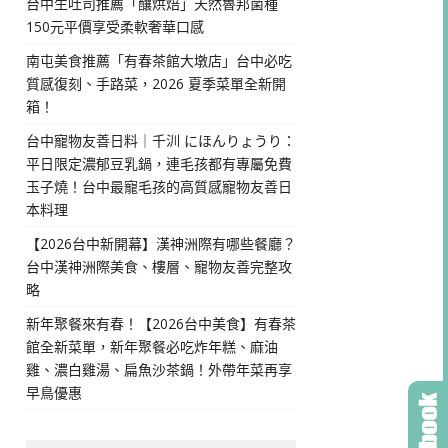
台中生吐司推薦「釀烘焙」天然魯邦菌種
150元平價享受柔軟奢華口感
南屯美食推薦「有春茶館大墩店」台中必吃
質感復刻、手路菜，2026 夏季菜單全新開
箱！
台中寵物友善日料｜千汌 にほんりょうり：
平日限定濃郁豆乳鍋，連毛孩都有專屬免費
玉子燒！台中最寵毛孩的高質感寵物友善日
本料理
【2026台中新開幕】漢神洲際有哪些餐廳？
台中漢神洲際美食、樓層、寵物友善完整攻
略
新年聚餐來有春！【2026台中美食】有春茶
館全新菜單，新年聚餐必吃炸年糕、麻油
雞、濃白雞湯、扁魚沙茶鍋！外帶年菜再享
早鳥優惠