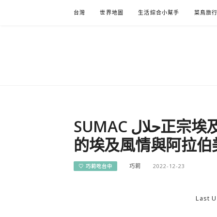
Skip
台灣
世界地圖
生活綜合小幫手
菜鳥旅
to
content
SUMAC حلال正宗埃及阿拉伯美食｜隱藏在忠明南路
的埃及風情與阿拉伯
巧莉
2022-12-23
♡ 巧莉吃台中
Last U