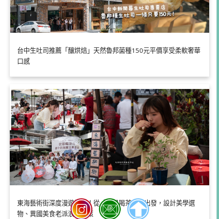
台中生吐司推薦「釀烘焙」天然魯邦菌種150元平價享受柔軟奢華
口感
東海藝術街深度漫遊地圖！從「世界喝茶日」出發，設計美學選
物、異國美食老派浪漫散策