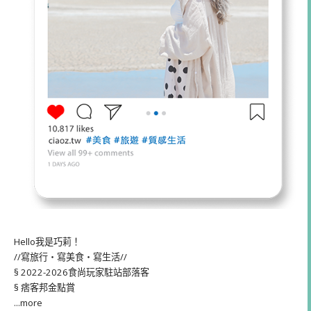
Hello我是巧莉！
//寫旅行・寫美食・寫生活//
§ 2022-2026食尚玩家駐站部落客
§ 痞客邦金點賞
...more