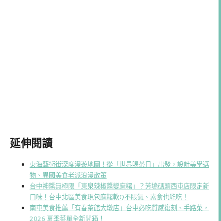
延伸閱讀
東海藝術街深度漫遊地圖！從「世界喝茶日」出發，設計美學選
物、異國美食老派浪漫散策
台中神醬無極限「東泉辣椒醬變麻糬」？芳塢碼頭西屯店限定新
口味！台中北區美食現包麻糬軟Q不脹氣、素食也能吃！
南屯美食推薦「有春茶館大墩店」台中必吃質感復刻、手路菜，
2026 夏季菜單全新開箱！