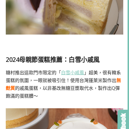
2024母親節蛋糕推薦：白雪小戚風
糖村推出這款門市限定的「
白雪小戚風
」超美，很有韓系
蛋糕的氛圍，一眼就被吸引住！使用台灣蓬萊米製作出
無
麩質
的戚風蛋糕，以非基改無糖豆漿取代水，製作出Q彈
飽滿的蛋糕體～