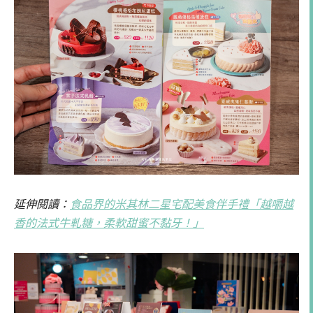
延伸閱讀：
食品界的米其林二星宅配美食伴手禮「越嚼越
香的法式牛軋糖，柔軟甜蜜不黏牙！」