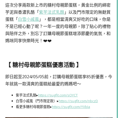
這次分享兩款新上市的糖村母親節蛋糕，黃金比例的綿密
芋泥與香濃乳酪「
紫芋法式乳酪
」以及門市限定的無麩質
蛋糕「
白雪小戚風
」，都是相當清爽又好吃的口味，你是
不是已經心動了呢？一年一度的母親節，除了貼心的禮物
與陪伴之外，別忘了訂購母親節蛋糕增添節慶的氣氛，和
媽咪同享快樂時光！❤️❤️
【 糖村母親節蛋糕優惠活動 】
即日起至2024/05/05前，訂購母親節蛋糕享85折優惠，今
年就挑一款清爽的蛋糕給最愛的媽媽吧～
紫芋法式乳酪▸
https://sugfit.com/sOYCT
白雪小戚風（門市限定款）▸
https://sugfit.com/nbczD
看更多糖村母親節蛋糕▸
https://sugfit.com/YVbIa