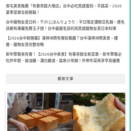
南屯美食推薦「有春茶館大墩店」台中必吃質感復刻、手路菜，2026
夏季菜單全新開箱！
台中寵物友善日料｜千汌 にほんりょうり：平日限定濃郁豆乳鍋，連毛
孩都有專屬免費玉子燒！台中最寵毛孩的高質感寵物友善日本料理
【2026台中新開幕】漢神洲際有哪些餐廳？台中漢神洲際美食、樓
層、寵物友善完整攻略
新年聚餐來有春！【2026台中美食】有春茶館全新菜單，新年聚餐必
吃炸年糕、麻油雞、濃白雞湯、扁魚沙茶鍋！外帶年菜再享早鳥優惠
最新文章