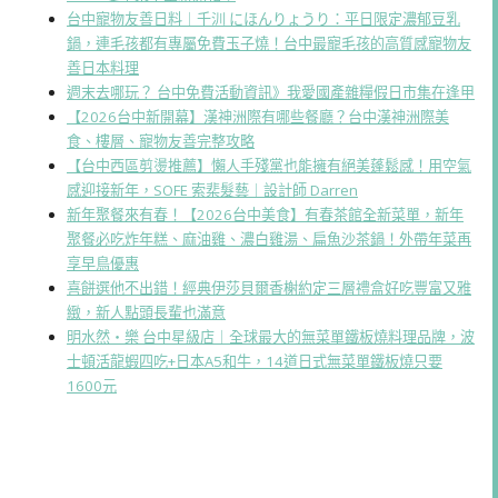
台中寵物友善日料｜千汌 にほんりょうり：平日限定濃郁豆乳
鍋，連毛孩都有專屬免費玉子燒！台中最寵毛孩的高質感寵物友
善日本料理
週末去哪玩？ 台中免費活動資訊》我愛國產雜糧假日市集在逢甲
【2026台中新開幕】漢神洲際有哪些餐廳？台中漢神洲際美
食、樓層、寵物友善完整攻略
【台中西區剪燙推薦】懶人手殘黨也能擁有絕美蓬鬆感！用空氣
感迎接新年，SOFE 索棐髮藝｜設計師 Darren
新年聚餐來有春！【2026台中美食】有春茶館全新菜單，新年
聚餐必吃炸年糕、麻油雞、濃白雞湯、扁魚沙茶鍋！外帶年菜再
享早鳥優惠
喜餅選他不出錯！經典伊莎貝爾香榭約定三層禮盒好吃豐富又雅
緻，新人點頭長輩也滿意
明水然・樂 台中星級店｜全球最大的無菜單鐵板燒料理品牌，波
士頓活龍蝦四吃+日本A5和牛，14道日式無菜單鐵板燒只要
1600元