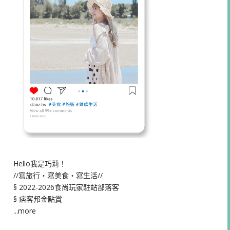
Hello我是巧莉！
//寫旅行・寫美食・寫生活//
§ 2022-2026食尚玩家駐站部落客
§ 痞客邦金點賞
...more