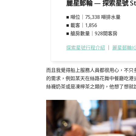
麗星郵輪 — 探索星號 Star
■ 噸位｜75,338 噸排水量
■ 載客｜1,856
■ 艙房數量｜928間客房
探索星號行程介紹
｜
麗星郵輪I
而且我覺得船上服務人員都很用心，不只
的需求，例如某天在絲路花舞中餐廳吃港
絲襪奶茶或是凍檸茶之類的，他想了想就