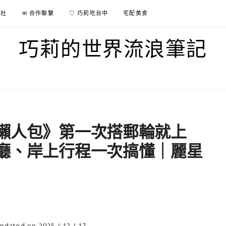
行社
✉ 合作聯繫
♡ 巧莉吃台中
宅配美食
巧莉的世界流浪筆記
懶人包》第一次搭郵輪就上
廳、岸上行程一次搞懂｜麗星
pdated on 2025 / 12 / 17