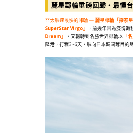
麗星郵輪重磅回歸・最懂
亞太航速最快的郵輪 —
麗星郵輪「探索星號 S
SuperStar Virgo』
，前幾年因為疫情轉
Dream
」
，又輾轉到名勝世界郵輪以
「
名
隆港，行程3~6天，航向日本韓國等目的