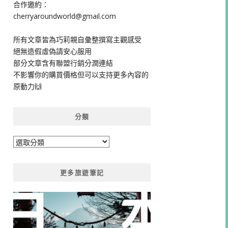
合作邀約：
cherryaroundworld@gmail.com
所有文章皆為巧莉親自彙整撰寫主觀感受
絕無造假虛偽請安心服用
部分文章含有聯盟行銷分潤連結
不影響你的購買價格但可以支持更多內容的
原動力🙌
分類
分
類
更多旅遊筆記