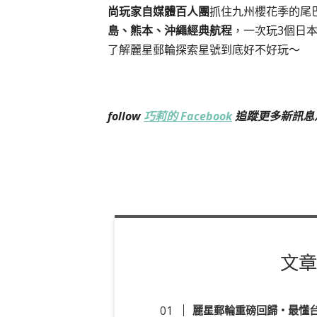
尚玩家自媒體百人團
抓住九州櫻花季的尾
島、熊本、沖繩經典航程
，一次玩3個日
了解麗星郵輪探索星號到底好不好玩～
follow
巧莉的 Facebook
追蹤更多新訊息
文章
麗星郵輪重磅回歸・最懂