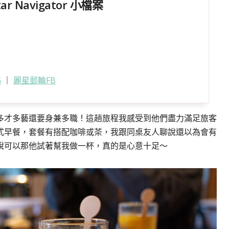
 Navigator 小檔案
G
｜
麗星郵輪FB
多才多藝還要身兼多職！這趟旅程我感受到他們盡力滿足旅客
式早餐，套餐有搭配咖啡或茶，我跟同桌友人聊說還以為會有
說可以那他試著幫我做一杯，真的是心意十足～