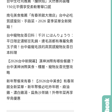
台中生吐司推薦「釀烘焙」天然魯邦菌種
150元平價享受柔軟奢華口感
南屯美食推薦「有春茶館大墩店」台中必吃
質感復刻、手路菜，2026 夏季菜單全新開
箱！
台中寵物友善日料｜千汌 にほんりょうり：
平日限定濃郁豆乳鍋，連毛孩都有專屬免費
玉子燒！台中最寵毛孩的高質感寵物友善日
本料理
【2026台中新開幕】漢神洲際有哪些餐廳？
台中漢神洲際美食、樓層、寵物友善完整攻
略
新年聚餐來有春！【2026台中美食】有春茶
館全新菜單，新年聚餐必吃炸年糕、麻油
雞、濃白雞湯、扁魚沙茶鍋！外帶年菜再享
早鳥優惠