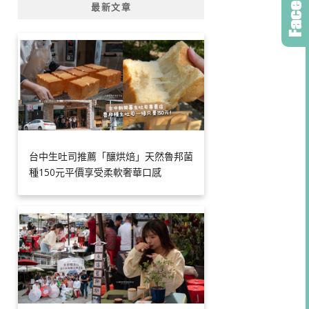
最新文章
台中生吐司推薦「釀烘焙」天然魯邦菌
種150元平價享受柔軟奢華口感