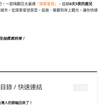
巴，一起嗨翻亞太最速
『探索星號』
，這趟
6天5夜的鹿兒
本城市，從探索星號房型、設施、餐廳到岸上觀光，讓你快速
及抽獎資訊唷！
目錄 / 快速連結
CLOSE
台灣人的郵輪回來了！