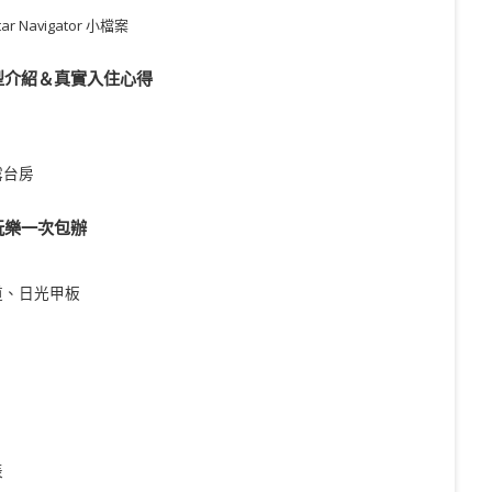
 Navigator 小檔案
型介紹＆真實入住心得
露台房
玩樂一次包辦
道、日光甲板
表