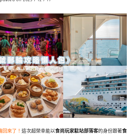
輪回來了！
這次超榮幸能以
食尚玩家駐站部落客
的身份跟著
食