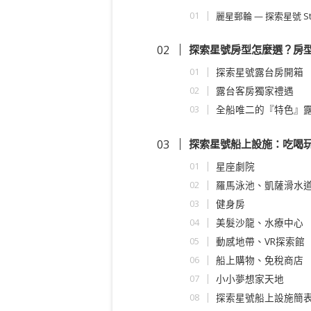
麗星郵輪 — 探索星號 Star
探索星號房型怎麼選？房
探索星號露台房開箱
露台客房獨家禮遇
全船唯二的『特色』
探索星號船上設施：吃喝
星座劇院
羅馬泳池、凱薩滑水
健身房
美髮沙龍、水療中心
動感地帶、VR探索館
船上購物、免稅商店
小小夢想家天地
探索星號船上設施簡