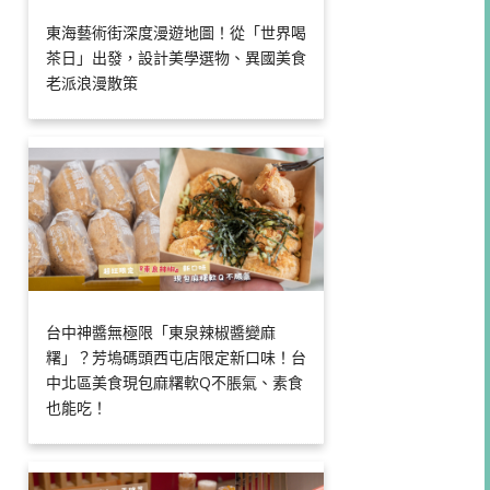
東海藝術街深度漫遊地圖！從「世界喝
茶日」出發，設計美學選物、異國美食
老派浪漫散策
台中神醬無極限「東泉辣椒醬變麻
糬」？芳塢碼頭西屯店限定新口味！台
中北區美食現包麻糬軟Q不脹氣、素食
也能吃！