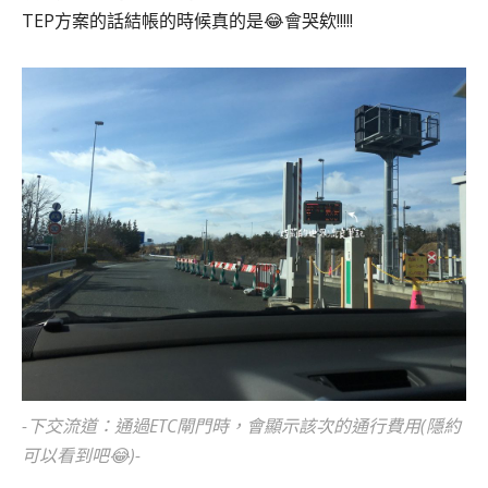
TEP方案的話結帳的時候真的是😂會哭欸!!!!!
-下交流道：通過ETC閘門時，會顯示該次的通行費用(隱約
可以看到吧😂)-