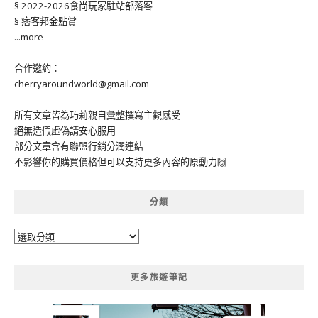
§ 2022-2026食尚玩家駐站部落客
§ 痞客邦金點賞
...more
合作邀約：
cherryaroundworld@gmail.com
所有文章皆為巧莉親自彙整撰寫主觀感受
絕無造假虛偽請安心服用
部分文章含有聯盟行銷分潤連結
不影響你的購買價格但可以支持更多內容的原動力🙌
分類
分
類
更多旅遊筆記