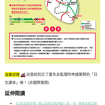
溫馨提醒
出發前別忘了要先去監理所申請駕照的「日
文譯本」唷！ (非國際駕照)
延伸閱讀
【日本溫泉百選】銀山溫泉住宿地圖12家｜住一晚再去藏王樹