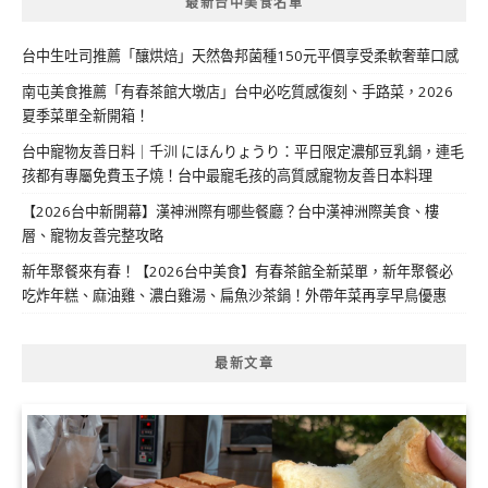
最新台中美食名單
台中生吐司推薦「釀烘焙」天然魯邦菌種150元平價享受柔軟奢華口感
南屯美食推薦「有春茶館大墩店」台中必吃質感復刻、手路菜，2026
夏季菜單全新開箱！
台中寵物友善日料｜千汌 にほんりょうり：平日限定濃郁豆乳鍋，連毛
孩都有專屬免費玉子燒！台中最寵毛孩的高質感寵物友善日本料理
【2026台中新開幕】漢神洲際有哪些餐廳？台中漢神洲際美食、樓
層、寵物友善完整攻略
新年聚餐來有春！【2026台中美食】有春茶館全新菜單，新年聚餐必
吃炸年糕、麻油雞、濃白雞湯、扁魚沙茶鍋！外帶年菜再享早鳥優惠
最新文章