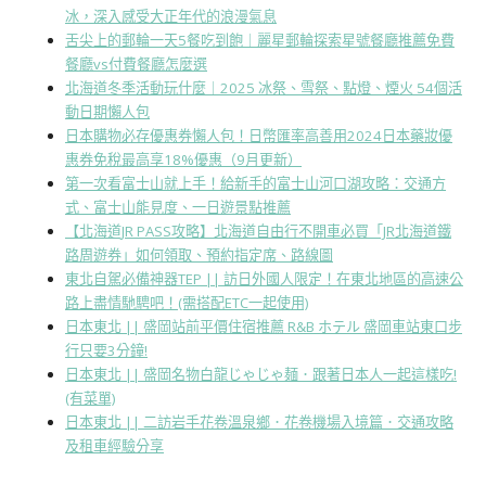
冰，深入感受大正年代的浪漫氣息
舌尖上的郵輪一天5餐吃到飽｜麗星郵輪探索星號餐廳推薦免費
餐廳vs付費餐廳怎麼選
北海道冬季活動玩什麼｜2025 冰祭、雪祭、點燈、煙火 54個活
動日期懶人包
日本購物必存優惠券懶人包！日幣匯率高善用2024日本藥妝優
惠券免稅最高享18%優惠（9月更新）
第一次看富士山就上手！給新手的富士山河口湖攻略：交通方
式、富士山能見度、一日遊景點推薦
【北海道JR PASS攻略】北海道自由行不開車必買「JR北海道鐵
路周遊券」如何領取、預約指定席、路線圖
東北自駕必備神器TEP || 訪日外國人限定！在東北地區的高速公
路上盡情馳騁吧！(需搭配ETC一起使用)
日本東北 || 盛岡站前平價住宿推薦 R&B ホテル 盛岡車站東口步
行只要3分鐘!
日本東北 || 盛岡名物白龍じゃじゃ麺．跟著日本人一起這樣吃!
(有菜單)
日本東北 || 二訪岩手花卷溫泉鄉．花卷機場入境篇．交通攻略
及租車經驗分享