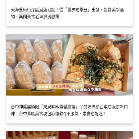
東海藝術街深度漫遊地圖！從「世界喝茶日」出發，設計美學選
物、異國美食老派浪漫散策
台中神醬無極限「東泉辣椒醬變麻糬」？芳塢碼頭西屯店限定新口
味！台中北區美食現包麻糬軟Q不脹氣、素食也能吃！