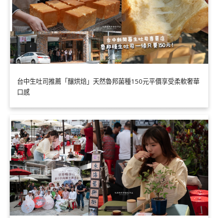
台中生吐司推薦「釀烘焙」天然魯邦菌種150元平價享受柔軟奢華
口感