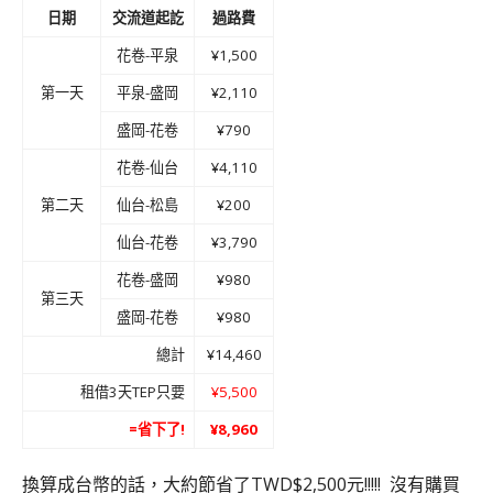
日期
交流道起訖
過路費
花卷-平泉
¥1,500
第一天
平泉-盛岡
¥2,110
盛岡-花卷
¥790
花卷-仙台
¥4,110
第二天
仙台-松島
¥200
仙台-花卷
¥3,790
花卷-盛岡
¥980
第三天
盛岡-花卷
¥980
總計
¥14,460
租借3天TEP只要
¥5,500
=省下了!
¥8,960
換算成台幣的話，大約節省了TWD$2,500元!!!!! 沒有購買