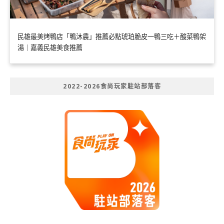
民雄最美烤鴨店「鴨沐農」推薦必點琥珀脆皮一鴨三吃＋酸菜鴨架
湯｜嘉義民雄美食推薦
2022-2026食尚玩家駐站部落客