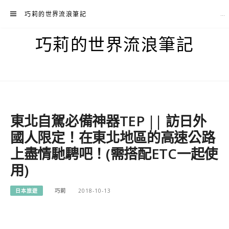
Skip
巧莉的世界流浪筆記
to
content
巧莉的世界流浪筆記
東北自駕必備神器TEP || 訪日外
國人限定！在東北地區的高速公路
上盡情馳騁吧！(需搭配ETC一起使
用)
日本旅遊
巧莉
2018-10-13