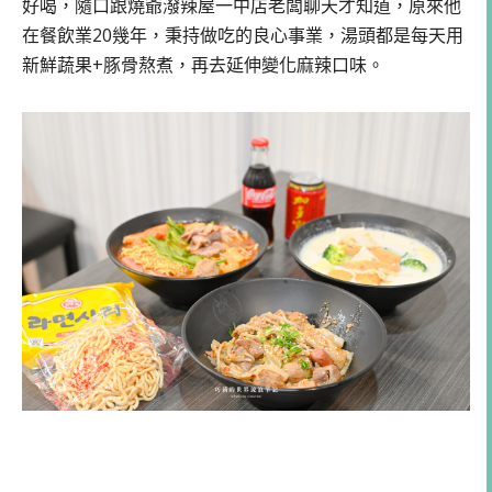
好喝，隨口跟燒爺潑辣屋一中店老闆聊天才知道，原來他
在餐飲業20幾年，秉持做吃的良心事業，湯頭都是每天用
新鮮蔬果+豚骨熬煮，再去延伸變化麻辣口味。