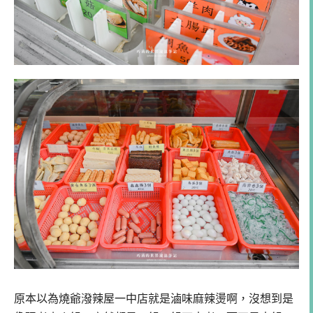
原本以為燒爺潑辣屋一中店就是滷味麻辣燙啊，沒想到是