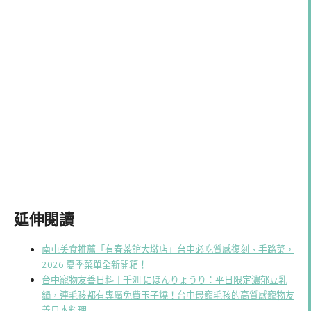
延伸閱讀
南屯美食推薦「有春茶館大墩店」台中必吃質感復刻、手路菜，
2026 夏季菜單全新開箱！
台中寵物友善日料｜千汌 にほんりょうり：平日限定濃郁豆乳
鍋，連毛孩都有專屬免費玉子燒！台中最寵毛孩的高質感寵物友
善日本料理