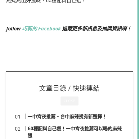
熬煮熬出好滋味，60種配料自己選！
follow
巧莉的 Facebook
追蹤更多新訊息及抽獎資訊唷！
文章目錄 / 快速連結
CLOSE
一中宵夜推薦・台中麻辣燙有新選擇！
60種配料自己選！一中宵夜推薦可以喝的麻辣
燙