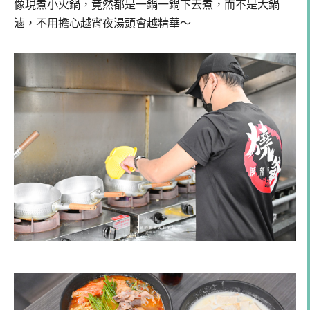
像現煮小火鍋，竟然都是一鍋一鍋下去煮，而不是大鍋
滷，不用擔心越宵夜湯頭會越精華～