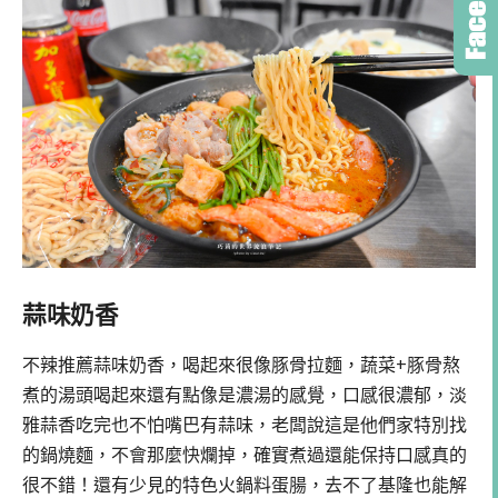
蒜味奶香
不辣推薦蒜味奶香，喝起來很像豚骨拉麵，蔬菜+豚骨熬
煮的湯頭喝起來還有點像是濃湯的感覺，口感很濃郁，淡
雅蒜香吃完也不怕嘴巴有蒜味，老闆說這是他們家特別找
的鍋燒麵，不會那麼快爛掉，確實煮過還能保持口感真的
很不錯！還有少見的特色火鍋料蛋腸，去不了基隆也能解