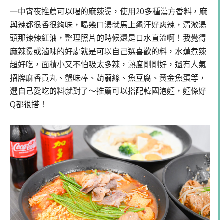
一中宵夜推薦可以喝的麻辣燙，使用20多種漢方香料，麻
與辣都很香很夠味，喝幾口湯就馬上飆汗好爽辣，清澈湯
頭那辣辣紅油，整理照片的時候還是口水直流啊！我覺得
麻辣燙或滷味的好處就是可以自己選喜歡的料，水蓮煮辣
超好吃，面積小又不怕吸太多辣，熟度剛剛好，還有人氣
招牌麻香貢丸、蟹味棒、蒟蒻絲、魚豆腐、黃金魚蛋等，
選自己愛吃的料就對了～推薦可以搭配韓國泡麵，麵條好
Q都很搭！