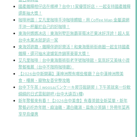
國產雜糧柑仔店在哪裡？台中11家優質好店，一起支持國產雜糧
還能抽大獎！
咖啡地圖｜艾凡里咖啡手沖咖啡體驗，用 Coffee Map 金屬濾網
手沖一杯屬於自己的好咖啡！
東海何媽媽冰店｜東海別墅巨無霸草莓冰芒果冰好浮誇！超人氣
台中水果冰就是這一家
東海郊遊趣，雜糧伴遊好樂活！和東海藝術街商圈一起支持國產
雜糧，還可抽水波爐氣炸鍋等豪華大獎！
艾凡里咖啡｜台中東海藝術街老字號咖啡館，氣氛好又美味小資
聚餐推薦（台中不限時咖啡廳）
【2026台中新開幕】漢神洲際有哪些餐廳？台中漢神洲際美
食、樓層、寵物友善完整攻略
台中下午茶 | woosaパンケーキ屋莎鬆餅屋 | 下午茶就來一份軟
綿綿的日式雲鬆餅吧 (台中大遠百3樓)
新年聚餐來有春！【2026台中美食】有春茶館全新菜單，新年
聚餐必吃炸年糕、麻油雞、濃白雞湯、扁魚沙茶鍋！外帶年菜再
享早鳥優惠