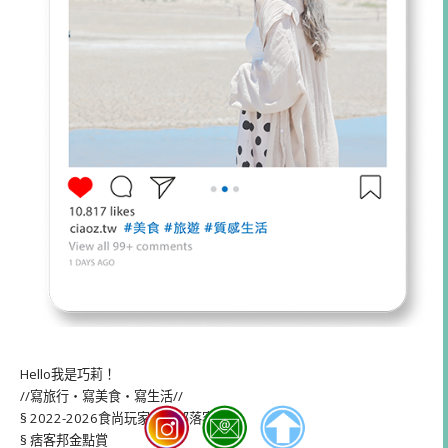
Hello我是巧莉！
//寫旅行・寫美食・寫生活//
§ 2022-2026食尚玩家駐站部落客
§ 痞客邦金點賞