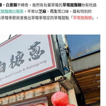
糖、白蔥糖
不稀奇，竟然有包著草莓的
草莓龍鬚糖
你有吃過
家龍鬚糖白糖蔥
，平常以
芝麻
、
花生
等口味，還有特別的
逢草莓季節就會推出草莓季限定的草莓甜點「
草莓龍鬚糖
」，