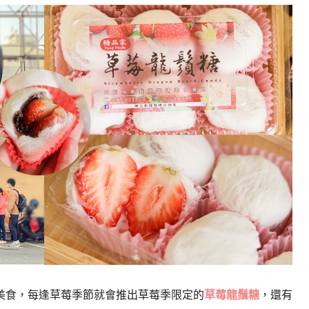
美食，每逢草莓季節就會推出草莓季限定的
草莓龍鬚糖
，還有