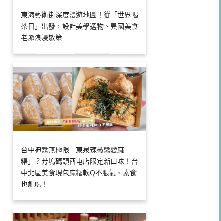
東海藝術街深度漫遊地圖！從「世界喝
茶日」出發，設計美學選物、異國美食
老派浪漫散策
台中神醬無極限「東泉辣椒醬變麻
糬」？芳塢碼頭西屯店限定新口味！台
中北區美食現包麻糬軟Q不脹氣、素食
也能吃！