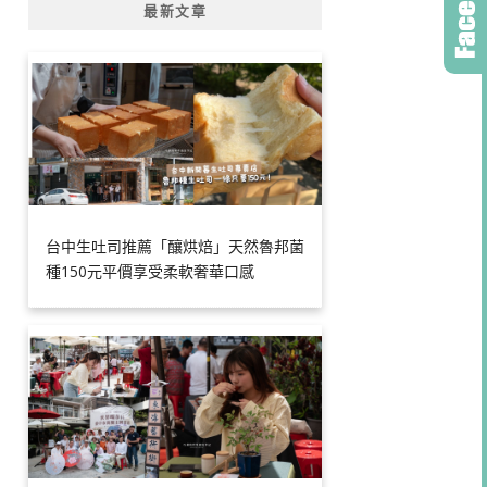
最新文章
台中生吐司推薦「釀烘焙」天然魯邦菌
種150元平價享受柔軟奢華口感