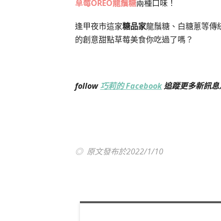
草莓OREO龍鬚糖
兩種口味！
逢甲夜市這家
糖品家
龍鬚糖、白糖蔥等傳
的創意甜點草莓美食你吃過了嗎？
follow
巧莉的 Facebook
追蹤更多新訊息
◎ 原文發布於2022/1/10