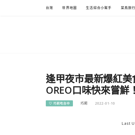
Skip
台灣
世界地圖
生活綜合小幫手
菜鳥旅
to
content
逢甲夜市最新爆紅美
OREO口味快來嘗
巧莉
2022-01-10
♡ 巧莉吃台中
Last U