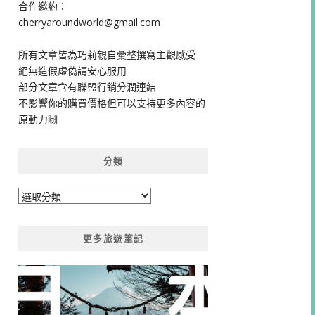
合作邀約：
cherryaroundworld@gmail.com
所有文章皆為巧莉親自彙整撰寫主觀感受
絕無造假虛偽請安心服用
部分文章含有聯盟行銷分潤連結
不影響你的購買價格但可以支持更多內容的
原動力🙌
分類
分
類
更多旅遊筆記