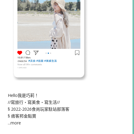
Hello我是巧莉！
//寫旅行・寫美食・寫生活//
§ 2022-2026食尚玩家駐站部落客
§ 痞客邦金點賞
...more