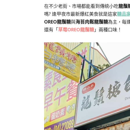
在不少老街、市場都能看到傳統小吃
龍鬚
嗎? 逢甲夜市最新爆紅美食就是這家
糖品
OREO龍鬚糖
與
海苔肉鬆龍鬚糖
為主，每
還有「
草莓OREO龍鬚糖
」兩種口味！