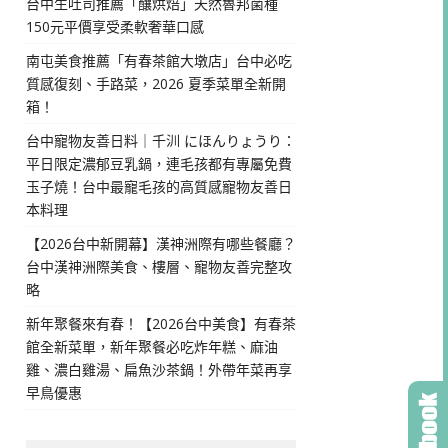
台中生吐司推薦「釀烘焙」天然魯邦菌種
150元平價享受柔軟奢華口感
南屯美食推薦「有春茶館大墩店」台中必吃
質感復刻、手路菜，2026 夏季菜單全新開
箱！
台中寵物友善日料｜千汌 にほんりょうり：
平日限定濃郁豆乳鍋，連毛孩都有專屬免費
玉子燒！台中最寵毛孩的高質感寵物友善日
本料理
【2026台中新開幕】漢神洲際有哪些餐廳？
台中漢神洲際美食、樓層、寵物友善完整攻
略
新年聚餐來有春！【2026台中美食】有春茶
館全新菜單，新年聚餐必吃炸年糕、麻油
雞、濃白雞湯、扁魚沙茶鍋！外帶年菜再享
早鳥優惠