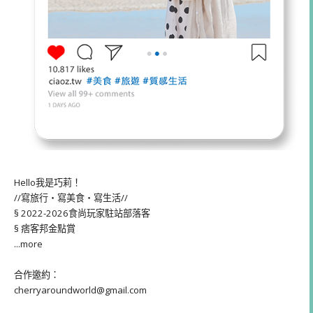
Hello我是巧莉！
//寫旅行・寫美食・寫生活//
§ 2022-2026食尚玩家駐站部落客
§ 痞客邦金點賞
...more
合作邀約：
cherryaroundworld@gmail.com