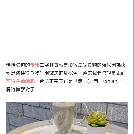
恰恰湯包的
恰恰
二字其實就是形容烹調食物的時候因為火
候足夠使得食物呈現微焦的紅棕色，通常我們會說是表面
煎得金黃酥脆
，台語正字其實是「赤」(讀音：tshiah)，
聽得懂就對了！