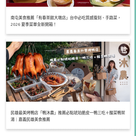
南屯美食推薦「有春茶館大墩店」台中必吃質感復刻、手路菜，
2026 夏季菜單全新開箱！
民雄最美烤鴨店「鴨沐農」推薦必點琥珀脆皮一鴨三吃＋酸菜鴨架
湯｜嘉義民雄美食推薦