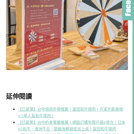
延伸閱讀
【已歇業】台中燒肉外帶推薦 | 富田和牛燒肉 | 在家也能爽嗑
4.5星人氣和牛燒肉！
【已歇業】台中約會餐廳推薦 | 網路訂購免費升級6盛合！日本
A5和牛、澳洲牛舌、龍蝦海鮮鍋澎派上桌！富田和牛燒肉