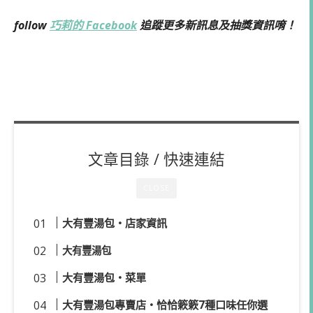
follow
巧莉的 Facebook
追蹤更多新訊息及抽獎資訊唷！
文章目錄 / 快速連結
CLOSE
大有豐湯包・店家資訊
大有豐湯包
大有豐湯包・菜單
大有豐湯包專賣店・恰恰簌簌7種口味任你選