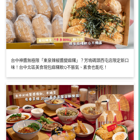
台中神醬無極限「東泉辣椒醬變麻糬」？芳塢碼頭西屯店限定新口
味！台中北區美食現包麻糬軟Q不脹氣、素食也能吃！