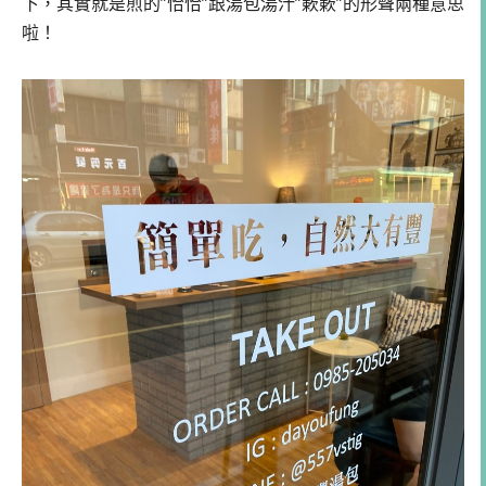
下，其實就是煎的”恰恰”跟湯包湯汁”簌簌”的形聲兩種意思
啦！