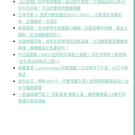
【已歇業】台中燒肉推薦 | 富田和牛燒肉 | CP值超高的日本A5
和牛吃這家！平日約會燒肉餐廳推薦
日本京都 || 首家分散型飯店 ENSO ANGO．恣意漫步京都街
道．五個願望一次滿足
嵄麦麵屋｜台中逢甲文青藝廊小麵館，必點招牌牛肉麵、黃金大
鍋貼、紅豆鍋餅都好吃！
太麻林酸菜魚｜台中五星林酒店全新品牌，古法醃製酸菜桶酸爽
夠味，麻辣酸菜比魚更好吃！
中正區甜點 | Milch 由布院半熟起士蛋糕 | 手匠半熟布丁新登場
(台北車站前新光三越1F)
嘉義美食 | Lindaogebia 你家隔壁 | 日式刨冰下午茶・IG打卡網
美店
台中北屯｜樂啼 WATiTi・可愛怪獸入侵！創意熱帶鮮果飲品，台
中手搖新選擇
一島滷味專門店 || 宅配美食 優雅上菜，讓你優雅端上4種不同
風味的臺灣滷味