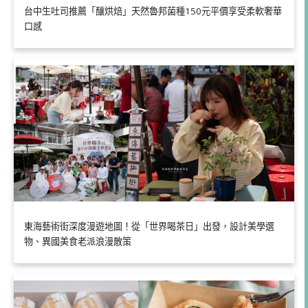
台中生吐司推薦「釀烘焙」天然魯邦菌種150元平價享受柔軟奢華
口感
東海藝術街深度漫遊地圖！從「世界喝茶日」出發，設計美學選
物、異國美食老派浪漫散策