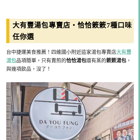
大有豐湯包專賣店・恰恰簌簌7種口味
任你選
台中捷運美食推薦！四維國小附近這家湯包專賣店
大有豐
湯包
品項簡單，只有賣煎的
恰恰湯包
還有蒸的
簌簌湯包
，
與幾項飲品，沒了！