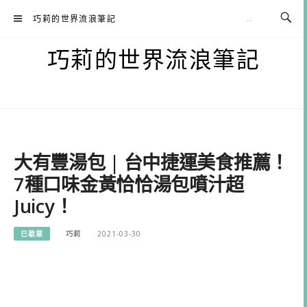
Skip
巧莉的世界流浪筆記
to
content
巧莉的世界流浪筆記
大有豐湯包 | 台中捷運美食推薦！
7種口味金黃恰恰湯包噴汁超
Juicy！
已歇業
巧莉
2021-03-30