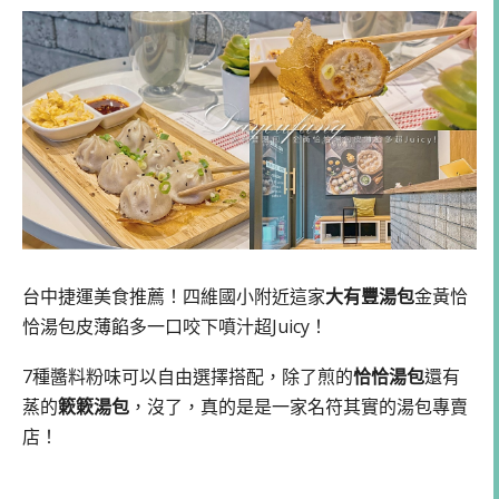
台中捷運美食推薦！四維國小附近這家
大有豐湯包
金黃恰
恰湯包皮薄餡多一口咬下噴汁超Juicy！
7種醬料粉味可以自由選擇搭配，除了煎的
恰恰湯包
還有
蒸的
簌簌湯包
，沒了，真的是是一家名符其實的湯包專賣
店！