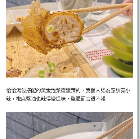
恰恰湯包搭配的黃金泡菜還蠻辣的，我個人認為應該有小
辣，椒麻醬油也辣得蠻提味，整體而言很不賴！