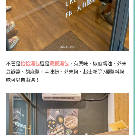
不管是
恰恰湯包
還是
簌簌湯包
，有原味、椒麻醬油、芥末
豆瓣醬、胡麻醬、蒜味粉、芥末粉、起士粉等7種醬料粉
味可以自由選！