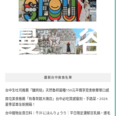
最新台中美食名單
台中生吐司推薦「釀烘焙」天然魯邦菌種150元平價享受柔軟奢華口感
南屯美食推薦「有春茶館大墩店」台中必吃質感復刻、手路菜，2026
夏季菜單全新開箱！
台中寵物友善日料｜千汌 にほんりょうり：平日限定濃郁豆乳鍋，連毛