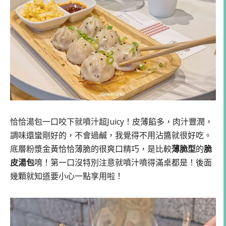
恰恰湯包一口咬下就噴汁超Juicy！皮薄餡多，肉汁豐潤，
調味還蠻剛好的，不會過鹹，我覺得不用沾醬就很好吃。
底層粉漿金黃恰恰薄脆的很爽口精巧，是比較
薄脆型
的
脆
皮湯包
唷！第一口沒特別注意就噴汁噴得滿桌都是！後面
幾顆就知道要小心一點享用啦！