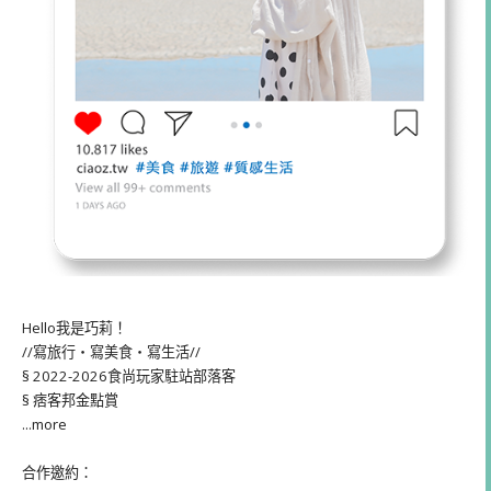
Hello我是巧莉！
//寫旅行・寫美食・寫生活//
§ 2022-2026食尚玩家駐站部落客
§ 痞客邦金點賞
...more
合作邀約：