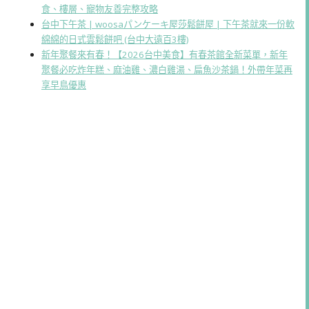
食、樓層、寵物友善完整攻略
台中下午茶 | woosaパンケーキ屋莎鬆餅屋 | 下午茶就來一份軟
綿綿的日式雲鬆餅吧 (台中大遠百3樓)
新年聚餐來有春！【2026台中美食】有春茶館全新菜單，新年
聚餐必吃炸年糕、麻油雞、濃白雞湯、扁魚沙茶鍋！外帶年菜再
享早鳥優惠