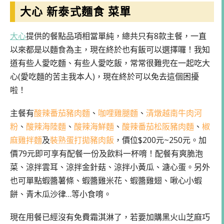
大心 新泰式麵食 菜單
大心
提供的餐點品項相當單純，總共只有8款主餐，一直
以來都是以麵食為主，現在終於也有飯可以選擇囉！我知
道有些人愛吃麵、有些人愛吃飯，常常很難兜在一起吃大
心(愛吃麵的苦主我本人)，現在終於可以免去這個困擾
啦！
主餐有
酸辣番茄豬肉麵
、
咖哩雞腿麵
、
清燉越南牛肉河
粉
、
酸辣海陸麵
、
酸辣海鮮麵
、
酸辣番茄松阪豬肉麵
、
椒
麻雞拌麵
及
裝熟蛋打拋豬肉飯
，價位$200元~250元。加
價79元即可享有配餐一份及飲料一杯唷！配餐有爽脆泡
菜、涼拌雲耳、涼拌金針菇、涼拌小黃瓜、溏心蛋。另外
也可單點蝦醬薯條、蝦醬雞米花、蝦醬雞翅、啾心小蝦
餅、青木瓜沙律…等小食唷。
現在用餐已經沒有免費霜淇淋了，若要加購黑火山芝麻巧