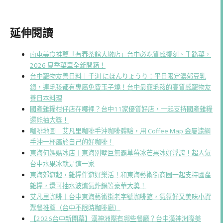
延伸閱讀
南屯美食推薦「有春茶館大墩店」台中必吃質感復刻、手路菜，
2026 夏季菜單全新開箱！
台中寵物友善日料｜千汌 にほんりょうり：平日限定濃郁豆乳
鍋，連毛孩都有專屬免費玉子燒！台中最寵毛孩的高質感寵物友
善日本料理
國產雜糧柑仔店在哪裡？台中11家優質好店，一起支持國產雜糧
還能抽大獎！
咖啡地圖｜艾凡里咖啡手沖咖啡體驗，用 Coffee Map 金屬濾網
手沖一杯屬於自己的好咖啡！
東海何媽媽冰店｜東海別墅巨無霸草莓冰芒果冰好浮誇！超人氣
台中水果冰就是這一家
東海郊遊趣，雜糧伴遊好樂活！和東海藝術街商圈一起支持國產
雜糧，還可抽水波爐氣炸鍋等豪華大獎！
艾凡里咖啡｜台中東海藝術街老字號咖啡館，氣氛好又美味小資
聚餐推薦（台中不限時咖啡廳）
【2026台中新開幕】漢神洲際有哪些餐廳？台中漢神洲際美