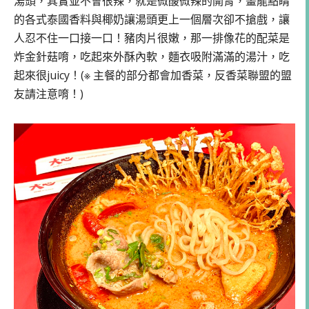
湯頭，其實並不會很辣，就是微酸微辣的開胃，畫龍點睛
的各式泰國香料與椰奶讓湯頭更上一個層次卻不搶戲，讓
人忍不住一口接一口！豬肉片很嫩，那一排像花的配菜是
炸金針菇唷，吃起來外酥內軟，麵衣吸附滿滿的湯汁，吃
起來很juicy！(※ 主餐的部分都會加香菜，反香菜聯盟的盟
友請注意唷！)