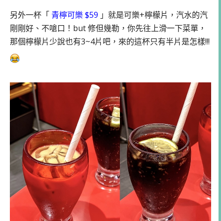
另外一杯「
青檸可樂 $59
」就是可樂+檸檬片，汽水的汽
剛剛好、不嗆口！but 修但幾勒，你先往上滑一下菜單，
那個檸檬片少說也有3~4片吧，來的這杯只有半片是怎樣!!!