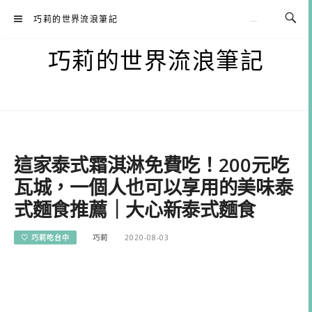
Skip
巧莉的世界流浪筆記
to
content
巧莉的世界流浪筆記
這家泰式霜淇淋免費吃！200元吃
瓦城，一個人也可以享用的美味泰
式麵食推薦｜大心新泰式麵食
♡ 巧莉吃台中
巧莉
2020-08-03