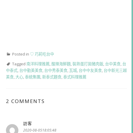
Posted in
♡ 巧莉吃台中
Tagged
南洋料理推薦
,
酸辣海鮮麵
,
裝熟蛋打拋豬肉飯
,
台中美食
,
台
中泰式
,
台中勤美美食
,
台中秀泰美食
,
瓦城
,
台中中友美食
,
台中新光三越
美食
,
大心
,
泰統集團
,
新泰式麵食
,
泰式料理推薦
2 COMMENTS
訪客
表
示:
2020-08-0518:05:48