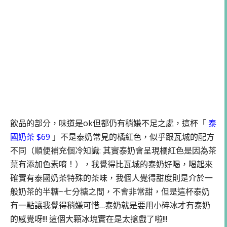
飲品的部分，味道是ok但都仍有稍嫌不足之處，這杯「
泰
國奶茶 $69
」不是泰奶常見的橘紅色，似乎跟瓦城的配方
不同（順便補充個冷知識: 其實泰奶會呈現橘紅色是因為茶
葉有添加色素唷！），我覺得比瓦城的泰奶好喝，喝起來
確實有泰國奶茶特殊的茶味，我個人覺得甜度則是介於一
般奶茶的半糖~七分糖之間，不會非常甜，但是這杯泰奶
有一點讓我覺得稍嫌可惜…泰奶就是要用小碎冰才有泰奶
的感覺呀!!! 這個大顆冰塊實在是太搶戲了啦!!!