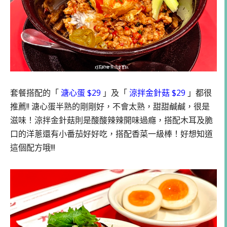
套餐搭配的「
溏心蛋 $29
」及「
涼拌金針菇 $29
」都很
推薦!! 溏心蛋半熟的剛剛好，不會太熟，甜甜鹹鹹，很是
滋味！涼拌金針菇則是酸酸辣辣開味過癮，搭配木耳及脆
口的洋蔥還有小番茄好好吃，搭配香菜一級棒！好想知道
這個配方哦!!!