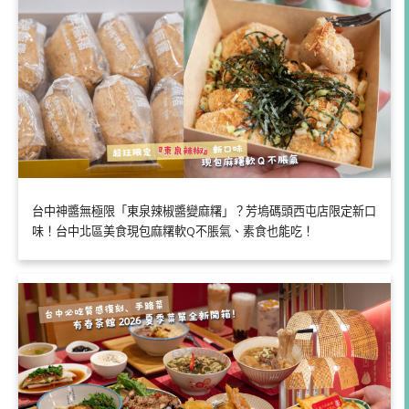
台中神醬無極限「東泉辣椒醬變麻糬」？芳塢碼頭西屯店限定新口
味！台中北區美食現包麻糬軟Q不脹氣、素食也能吃！