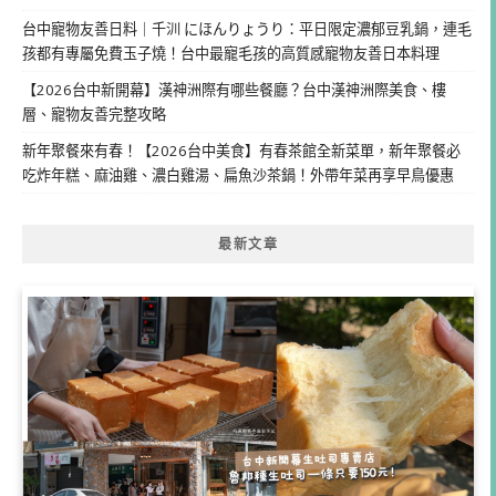
台中寵物友善日料｜千汌 にほんりょうり：平日限定濃郁豆乳鍋，連毛
孩都有專屬免費玉子燒！台中最寵毛孩的高質感寵物友善日本料理
【2026台中新開幕】漢神洲際有哪些餐廳？台中漢神洲際美食、樓
層、寵物友善完整攻略
新年聚餐來有春！【2026台中美食】有春茶館全新菜單，新年聚餐必
吃炸年糕、麻油雞、濃白雞湯、扁魚沙茶鍋！外帶年菜再享早鳥優惠
最新文章