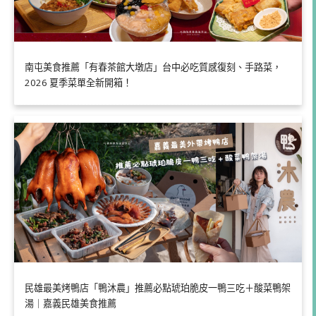
南屯美食推薦「有春茶館大墩店」台中必吃質感復刻、手路菜，
2026 夏季菜單全新開箱！
民雄最美烤鴨店「鴨沐農」推薦必點琥珀脆皮一鴨三吃＋酸菜鴨架
湯｜嘉義民雄美食推薦