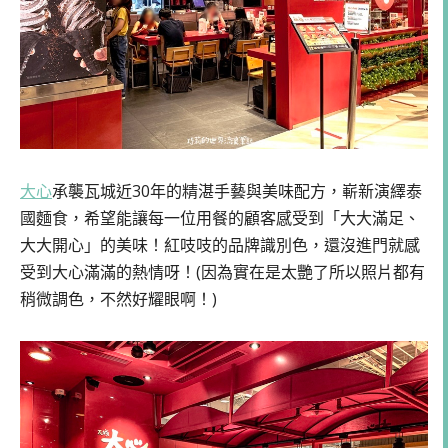
大心
承襲瓦城近30年的精湛手藝與美味配方，嶄新演繹泰
國麵食，希望能讓每一位用餐的顧客感受到「大大滿足、
大大開心」的美味！紅吱吱的品牌識別色，還沒進門就感
受到大心滿滿的熱情呀！(因為實在是太艷了所以照片都有
稍微調色，不然好耀眼啊！)