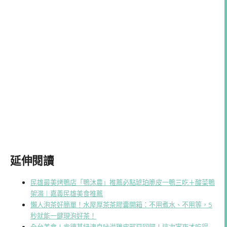
延伸閱讀
民雄最美烤鴨店「鴨沐農」推薦必點琥珀脆皮一鴨三吃＋酸菜鴨
架湯｜嘉義民雄美食推薦
懶人泡茶好簡單！水屋厚茶茶膠囊開箱：不用煮水、不用等，5
秒就能一鍵現泡好茶！