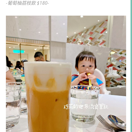
-葡萄柚荔枝飲 $180-