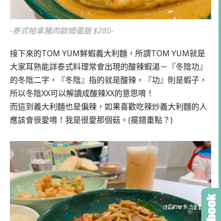
-泰式帕拿豬肉歐姆蛋飯 $280-
接下來的TOM YUM鮮蝦義大利麵，所謂TOM YUM就是
大家耳熟能詳泰式料理常會出現的酸辣蝦湯－『冬陰功』
的冬陰二字，『冬陰』指的就是酸辣，『功』則是蝦子，
所以冬陰XX可以解讀成酸辣XX的意思唷！
而這到義大利麵也是偏辣，如果喜歡吃辣炒義大利麵的人
應該會很愛唷！我是很愛那個菇。(擺錯重點？)