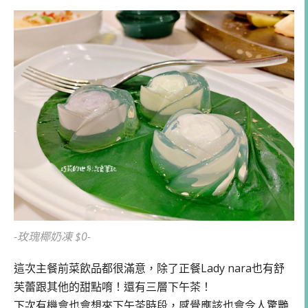
-玫瑰椰奶凍 $0-
這次主餐前菜飲品都很滿意，除了正餐Lady nara也有舒
芙蕾跟其他的甜點唷！還有三層下午茶！
下次有機會也會想來下午茶時段，感覺應該也會令人驚艷