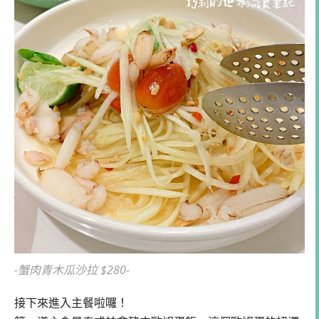
-蟹肉青木瓜沙拉 $280-
接下來進入主餐啦囉！