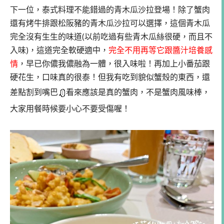
下一位，泰式料理不能錯過的青木瓜沙拉登場！除了蟹肉
還有烤牛排跟松阪豬的青木瓜沙拉可以選擇，這個青木瓜
完全沒有生生的味道(以前吃過有些青木瓜絲很硬，而且不
入味)，這道完全軟硬適中，
完全不用再等它跟醬汁培養感
情
，早已你儂我儂融為一體，很入味啦！再加上小番茄跟
硬花生，口味真的很泰！但我有吃到貌似蟹殼的東西，還
差點割到嘴巴
看來應該是真的蟹肉，不是蟹肉風味棒，
大家用餐時候要小心不要受傷喔！