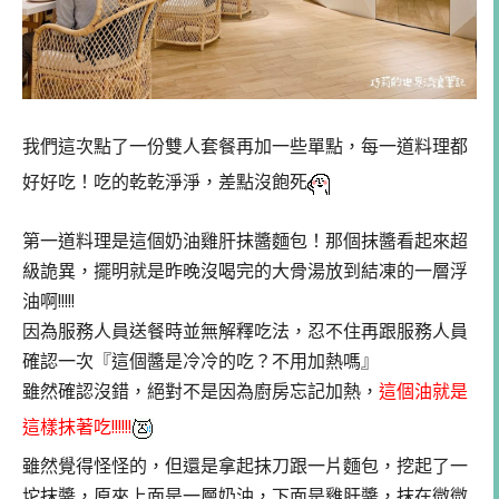
我們這次點了一份雙人套餐再加一些單點，每一道料理都
好好吃！吃的乾乾淨淨，差點沒飽死
第一道料理是這個奶油雞肝抹醬麵包！那個抹醬看起來超
級詭異，擺明就是昨晚沒喝完的大骨湯放到結凍的一層浮
油啊!!!!!
因為服務人員送餐時並無解釋吃法，忍不住再跟服務人員
確認一次『這個醬是冷冷的吃？不用加熱嗎』
雖然確認沒錯，絕對不是因為廚房忘記加熱，
這個油就是
這樣抹著吃!!!!!!
雖然覺得怪怪的，但還是拿起抹刀跟一片麵包，挖起了一
坨抹醬，原來上面是一層奶油，下面是雞肝醬，抹在微微