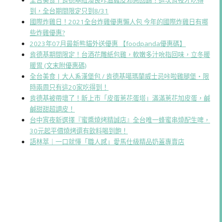
全台美食 | 肯德基紐澳良咔滋雞皮邪惡回歸！這次宵夜才吃得
到，全台期間限定只到8/31
國際炸雞日！2021全台炸雞優惠懶人包 今年的國際炸雞日有哪
些炸雞優惠?
2023年07月最新熊貓外送優惠 【foodpanda優惠碼】
肯德基期間限定！台酒花雕紙包雞，軟嫩多汁吮指回味，立冬暖
暖胃 (文末附優惠碼)
全台美食 | 大人系漢堡包 / 肯德基噶瑪蘭威士忌咔啦雞腿堡・限
時兩周只有這20家吃得到！
肯德基被帶壞了！新上市「皮蛋蔥花蛋塔」滿滿蔥花加皮蛋，鹹
鹹甜甜超調皮！
台中宵夜新選擇『蜜醬燒烤精誠店』全台唯一蜂蜜串燒配生啤，
30元起平價燒烤還有飲料喝到飽！
語林萃｜一口就懂「職人感」愛馬仕級精品奶蓋專賣店