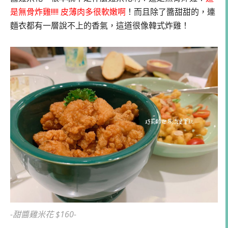
是無骨炸雞!!!!! 皮薄肉多很軟嫩啊
！而且除了醬甜甜的，連
麵衣都有一層說不上的香氣，這道很像韓式炸雞！
-甜醬雞米花 $160-