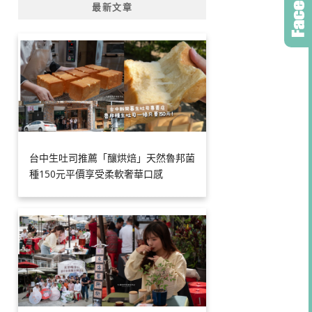
最新文章
台中生吐司推薦「釀烘焙」天然魯邦菌
種150元平價享受柔軟奢華口感