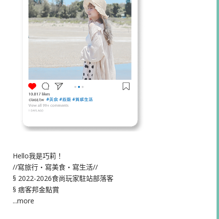
Hello我是巧莉！
//寫旅行・寫美食・寫生活//
§ 2022-2026食尚玩家駐站部落客
§ 痞客邦金點賞
...more