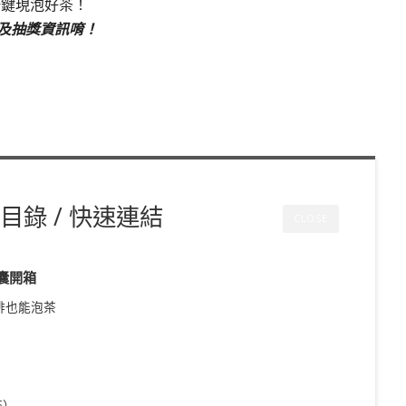
一鍵現泡好茶！
及抽獎資訊唷！
目錄 / 快速連結
CLOSE
膠囊開箱
咖啡也能泡茶
茶）