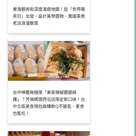
東海藝術街深度漫遊地圖！從「世界喝
茶日」出發，設計美學選物、異國美食
老派浪漫散策
台中神醬無極限「東泉辣椒醬變麻
糬」？芳塢碼頭西屯店限定新口味！台
中北區美食現包麻糬軟Q不脹氣、素食
也能吃！