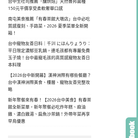
台中生吐司推薦「釀烘焙」天然魯邦菌種
150元平價享受柔軟奢華口感
南屯美食推薦「有春茶館大墩店」台中必吃
質感復刻、手路菜，2026 夏季菜單全新開
箱！
台中寵物友善日料｜千汌 にほんりょうり：
平日限定濃郁豆乳鍋，連毛孩都有專屬免費
玉子燒！台中最寵毛孩的高質感寵物友善日
本料理
【2026台中新開幕】漢神洲際有哪些餐廳？
台中漢神洲際美食、樓層、寵物友善完整攻
略
新年聚餐來有春！【2026台中美食】有春茶
館全新菜單，新年聚餐必吃炸年糕、麻油
雞、濃白雞湯、扁魚沙茶鍋！外帶年菜再享
早鳥優惠