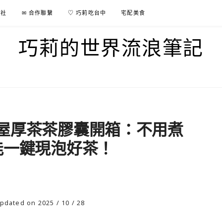
行社
✉ 合作聯繫
♡ 巧莉吃台中
宅配美食
巧莉的世界流浪筆記
屋厚茶茶膠囊開箱：不用煮
能一鍵現泡好茶！
pdated on 2025 / 10 / 28