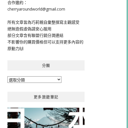
合作邀約：
cherryaroundworld@gmail.com
所有文章皆為巧莉親自彙整撰寫主觀感受
絕無造假虛偽請安心服用
部分文章含有聯盟行銷分潤連結
不影響你的購買價格但可以支持更多內容的
原動力🙌
分類
分
類
更多旅遊筆記