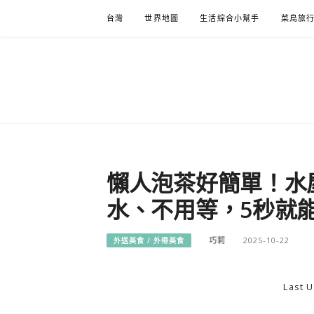
Skip
台灣
世界地圖
生活綜合小幫手
菜鳥旅
to
content
懶人泡茶好簡單！水
水、不用等，5秒就
巧莉
2025-10-22
外送美食 / 外帶美食
Last U