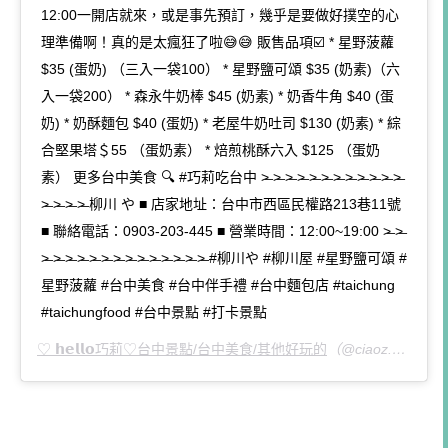
12:00一開店就來，或是事先預訂，幾乎是要做好撲空的心
理準備啊！真的是太瘋狂了啦😅😅 販售品項☑️ * 星野菠蘿
$35 (蛋奶) （三入一袋100） * 星野鹽可頌 $35 (奶素)（六
入一袋200） * 森永牛奶棒 $45 (奶素) * 奶香牛角 $40 (蛋
奶) * 奶酥麵包 $40 (蛋奶) * 老屋牛奶吐司 $130 (奶素) * 綜
合堅果塔＄55 （蛋奶素） * 焙煎桃酥六入 $125 （蛋奶
素） 更多台中美食 🔍 #巧莉吃台中 ˃̶ ˃̶ ˃̶ ˃̶ ˃̶ ˃̶ ˃̶ ˃̶ ˃̶ ˃̶ ˃̶ ˃̶
˃̶ ˃̶ ˃̶ ˃̶ 柳川 や ■ 店家地址：台中市西區民權路213巷11號
■ 聯絡電話：0903-203-445 ■ 營業時間：12:00~19:00 ˃̶ ˃̶
˃̶ ˃̶ ˃̶ ˃̶ ˃̶ ˃̶ ˃̶ ˃̶ ˃̶ ˃̶ ˃̶ ˃̶ ˃̶ ˃̶ #柳川や #柳川屋 #星野鹽可頌 #
星野菠蘿 #台中美食 #台中伴手禮 #台中麵包店 #taichung
#taichungfood #台中景點 #打卡景點
♡ 𝗵𝗲𝗹𝗹𝗼巧莉♡台中景點/台中美食/其他好玩的
（@ciaoz.daily）分享的貼文 於