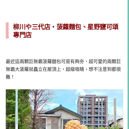
柳川や三代店・菠蘿麵包、星野鹽可頌
專門店
最近這兩顆巨無霸菠蘿麵包可是有夠夯，超可愛的兩顆巨
無霸大菠蘿就矗立在屋頂上，超級吸睛，想不注意到都很
難！