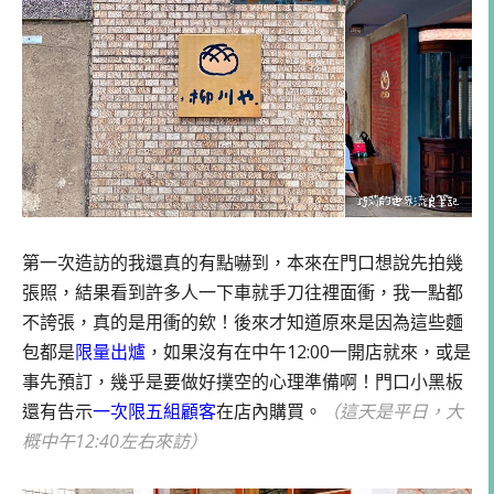
第一次造訪的我還真的有點嚇到，本來在門口想說先拍幾
張照，結果看到許多人一下車就手刀往裡面衝，我一點都
不誇張，真的是用衝的欸！後來才知道原來是因為這些麵
包都是
限量出爐
，如果沒有在中午12:00一開店就來，或是
事先預訂，幾乎是要做好撲空的心理準備啊！門口小黑板
還有告示
一次限五組顧客
在店內購買。
（這天是平日，大
概中午12:40左右來訪）