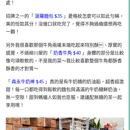
處！
招牌之一的「
菠蘿麵包 $35
」菱格紋怎麼可以如此勻稱，
美的恰如其分！沒幾口就吃完了，覺得不夠過癮還想再吃
一顆！
另外我很喜歡那個牛角兩邊末端吃起來特別酥、厚實的
感覺，不過柳川屋的「
奶香牛角 $40
」身體的部分是比較
像可頌軟軟的，不是我的菜～我比較喜歡整個牛角都酥香
酥香的才對胃～
「
森永牛奶棒 $45
」真的是有牛奶糖的奶油餡，超香超激
甜！每一口都吃得到鬆軟的麵包與滿滿的牛奶糖鮮奶油，
無一空隙！甜到螞蟻人如我也臣服，建議配無糖的茶一起
享用唷！