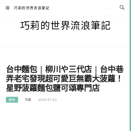
Skip
巧莉的世界流浪筆記
to
content
巧莉的世界流浪筆記
台中麵包 | 柳川や三代店 | 台中巷
弄老宅發現超可愛巨無霸大菠蘿！
星野菠蘿麵包鹽可頌專門店
台中
巧莉
2020-07-02