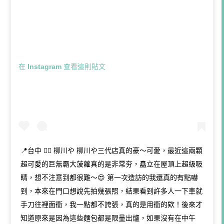
在 Instagram 查看這則貼文
📍台中 ♡⃛ 柳川や 柳川や三代店真的豪～可愛，最近這兩顆
超可愛的巨無霸大菠蘿真的是非常夯，矗立在屋頂上超級吸
睛，想不注意到都很難～😍 第一次造訪的我還真的有點嚇
到，本來在門口想說先拍幾張照，結果看到許多人一下車就
手刀往裡面衝，我一點都不誇張，真的是用衝的欸！後來才
知道原來是因為這些麵包都是限量出爐，如果沒有在中午