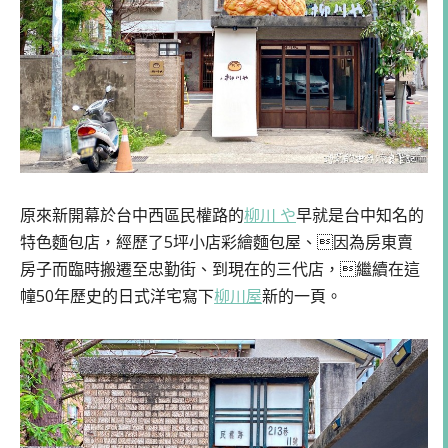
原來新開幕於台中西區民權路的
柳川 や
早就是台中知名的
特色麵包店，經歷了5坪小店彩繪麵包屋、因為房東賣
房子而臨時搬遷至忠勤街、到現在的三代店，繼續在這
幢50年歷史的日式洋宅寫下
柳川屋
新的一頁。