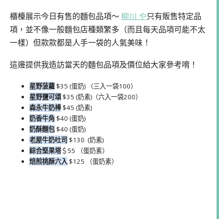
櫃檯展示今日有售的麵包品項～
柳川 や
只有販售特定品
項，並不像一般麵包店種類繁多（而且每天品項可能不太
一樣）但款款都是人手一袋的人氣美味！
這邊提供我造訪當天的麵包品項及價位給大家參考唷！
星野菠蘿
$35 (蛋奶) （三入一袋100）
星野鹽可頌
$35 (奶素)（六入一袋200）
森永牛奶棒
$45 (奶素)
奶香牛角
$40 (蛋奶)
奶酥麵包
$40 (蛋奶)
老屋牛奶吐司
$130 (奶素)
綜合堅果塔
＄55 （蛋奶素）
焙煎桃酥六入
$125 （蛋奶素）