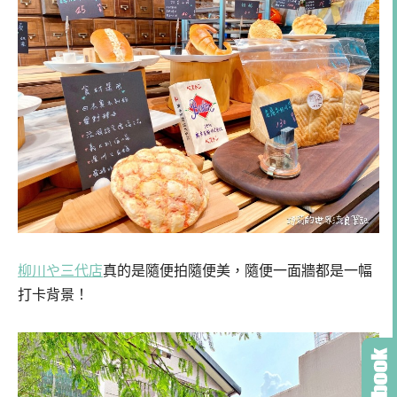
柳川や三代店
真的是隨便拍隨便美，隨便一面牆都是一幅
打卡背景！