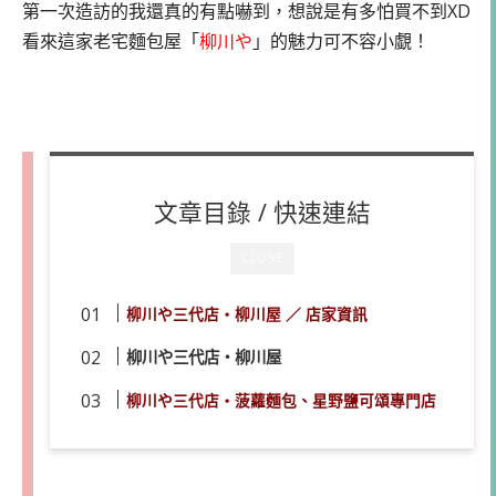
第一次造訪的我還真的有點嚇到，想說是有多怕買不到XD
看來這家老宅麵包屋「
柳川や
」的魅力可不容小覷！
文章目錄 / 快速連結
CLOSE
柳川や三代店・柳川屋 ／ 店家資訊
柳川や三代店・柳川屋
柳川や三代店・菠蘿麵包、星野鹽可頌專門店