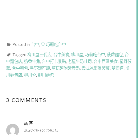
Posted in
台中
,
♡ 巧莉吃台中
Tagged
柳川屋三代店
,
台中美食
,
柳川屋
,
巧莉吃台中
,
菠蘿麵包
,
台
中麵包店
,
奶香牛角
,
台中打卡景點
,
老屋牛奶吐司
,
台中西區美食
,
星野菠
蘿
,
台中麵包
,
星野鹽可頌
,
草悟道附近景點
,
義式冰淇淋菠蘿
,
草悟道
,
柳
川麵包店
,
柳川や
,
柳川麵包
3 COMMENTS
訪客
表
示:
2020-10-1611:46:15