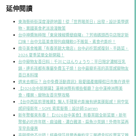
延伸閱讀
東海藝術街深度漫遊地圖！從「世界喝茶日」出發，設計美學選
物、異國美食老派浪漫散策
台中神醬無極限「東泉辣椒醬變麻糬」？芳塢碼頭西屯店限定新
口味！台中北區美食現包麻糬軟Q不脹氣、素食也能吃！
南屯美食推薦「有春茶館大墩店」台中必吃質感復刻、手路菜，
2026 夏季菜單全新開箱！
台中寵物友善日料｜千汌 にほんりょうり：平日限定濃郁豆乳
鍋，連毛孩都有專屬免費玉子燒！台中最寵毛孩的高質感寵物友
善日本料理
週末去哪玩？ 台中免費活動資訊》我愛國產雜糧假日市集在逢甲
【2026台中新開幕】漢神洲際有哪些餐廳？台中漢神洲際美
食、樓層、寵物友善完整攻略
【台中西區剪燙推薦】懶人手殘黨也能擁有絕美蓬鬆感！用空氣
感迎接新年，SOFE 索棐髮藝｜設計師 Darren
新年聚餐來有春！【2026台中美食】有春茶館全新菜單，新年
聚餐必吃炸年糕、麻油雞、濃白雞湯、扁魚沙茶鍋！外帶年菜再
享早鳥優惠
喜餅選他不出錯！經典伊莎貝爾香榭約定三層禮盒好吃豐富又雅