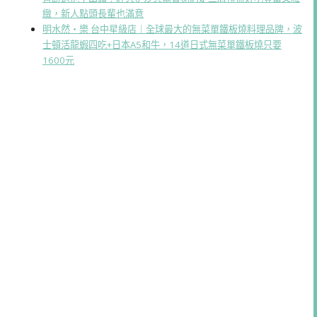
緻，新人點頭長輩也滿意
明水然・樂 台中星級店｜全球最大的無菜單鐵板燒料理品牌，波
士頓活龍蝦四吃+日本A5和牛，14道日式無菜單鐵板燒只要
1600元