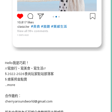
Hello我是巧莉！
//寫旅行・寫美食・寫生活//
§ 2022-2026食尚玩家駐站部落客
§ 痞客邦金點賞
...more
合作邀約：
cherryaroundworld@gmail.com