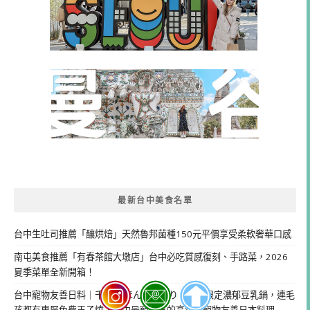
最新台中美食名單
台中生吐司推薦「釀烘焙」天然魯邦菌種150元平價享受柔軟奢華口感
南屯美食推薦「有春茶館大墩店」台中必吃質感復刻、手路菜，2026
夏季菜單全新開箱！
台中寵物友善日料｜千汌 にほんりょうり：平日限定濃郁豆乳鍋，連毛