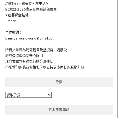
//寫旅行・寫美食・寫生活//
§ 2022-2026食尚玩家駐站部落客
§ 痞客邦金點賞
...more
合作邀約：
cherryaroundworld@gmail.com
所有文章皆為巧莉親自彙整撰寫主觀感受
絕無造假虛偽請安心服用
部分文章含有聯盟行銷分潤連結
不影響你的購買價格但可以支持更多內容的原動力🙌
分類
分
類
更多旅遊筆記