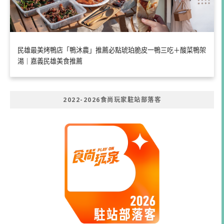
民雄最美烤鴨店「鴨沐農」推薦必點琥珀脆皮一鴨三吃＋酸菜鴨架
湯｜嘉義民雄美食推薦
2022-2026食尚玩家駐站部落客