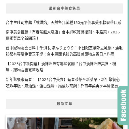
最新台中美食名單
台中生吐司推薦「釀烘焙」天然魯邦菌種150元平價享受柔軟奢華口感
南屯美食推薦「有春茶館大墩店」台中必吃質感復刻、手路菜，2026
夏季菜單全新開箱！
台中寵物友善日料｜千汌 にほんりょうり：平日限定濃郁豆乳鍋，連毛
孩都有專屬免費玉子燒！台中最寵毛孩的高質感寵物友善日本料理
【2026台中新開幕】漢神洲際有哪些餐廳？台中漢神洲際美食、樓
層、寵物友善完整攻略
新年聚餐來有春！【2026台中美食】有春茶館全新菜單，新年聚餐必
吃炸年糕、麻油雞、濃白雞湯、扁魚沙茶鍋！外帶年菜再享早鳥優惠
最新文章