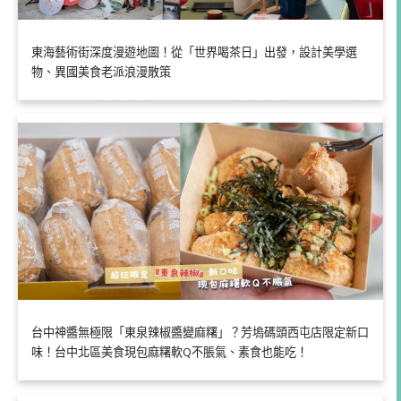
東海藝術街深度漫遊地圖！從「世界喝茶日」出發，設計美學選
物、異國美食老派浪漫散策
台中神醬無極限「東泉辣椒醬變麻糬」？芳塢碼頭西屯店限定新口
味！台中北區美食現包麻糬軟Q不脹氣、素食也能吃！