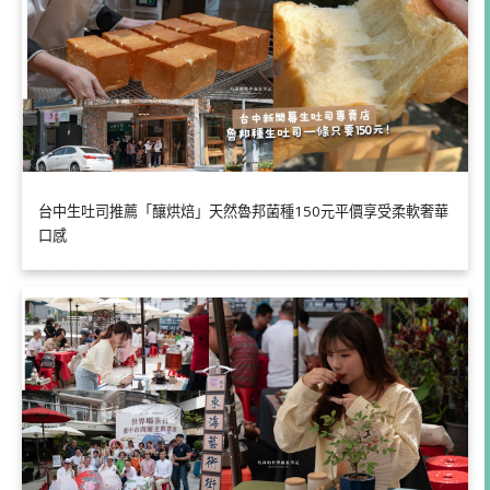
台中生吐司推薦「釀烘焙」天然魯邦菌種150元平價享受柔軟奢華
口感