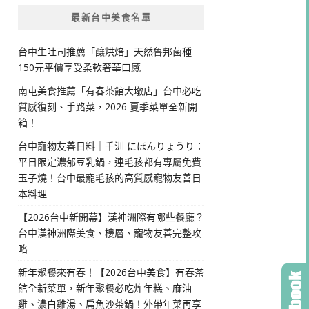
最新台中美食名單
台中生吐司推薦「釀烘焙」天然魯邦菌種
150元平價享受柔軟奢華口感
南屯美食推薦「有春茶館大墩店」台中必吃
質感復刻、手路菜，2026 夏季菜單全新開
箱！
台中寵物友善日料｜千汌 にほんりょうり：
平日限定濃郁豆乳鍋，連毛孩都有專屬免費
玉子燒！台中最寵毛孩的高質感寵物友善日
本料理
【2026台中新開幕】漢神洲際有哪些餐廳？
台中漢神洲際美食、樓層、寵物友善完整攻
略
新年聚餐來有春！【2026台中美食】有春茶
館全新菜單，新年聚餐必吃炸年糕、麻油
雞、濃白雞湯、扁魚沙茶鍋！外帶年菜再享