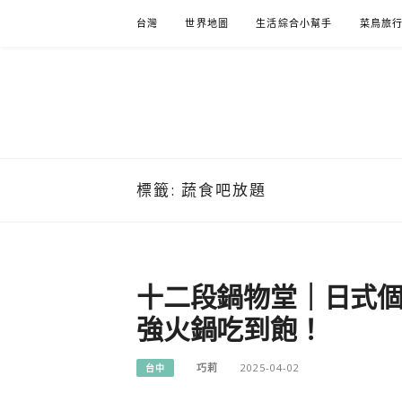
Skip
台灣
世界地圖
生活綜合小幫手
菜鳥旅
to
content
標籤:
蔬食吧放題
十二段鍋物堂｜日式個
強火鍋吃到飽！
巧莉
2025-04-02
台中