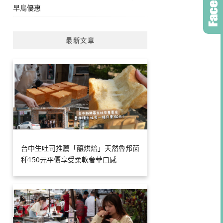
早鳥優惠
最新文章
台中生吐司推薦「釀烘焙」天然魯邦菌
種150元平價享受柔軟奢華口感