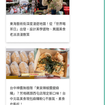
東海藝術街深度漫遊地圖！從「世界喝
茶日」出發，設計美學選物、異國美食
老派浪漫散策
台中神醬無極限「東泉辣椒醬變麻
糬」？芳塢碼頭西屯店限定新口味！台
中北區美食現包麻糬軟Q不脹氣、素食
也能吃！