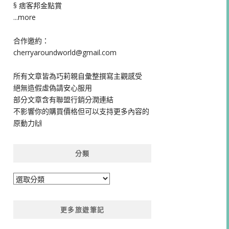
§ 痞客邦金點賞
...more
合作邀約：
cherryaroundworld@gmail.com
所有文章皆為巧莉親自彙整撰寫主觀感受
絕無造假虛偽請安心服用
部分文章含有聯盟行銷分潤連結
不影響你的購買價格但可以支持更多內容的
原動力🙌
分類
分
類
更多旅遊筆記