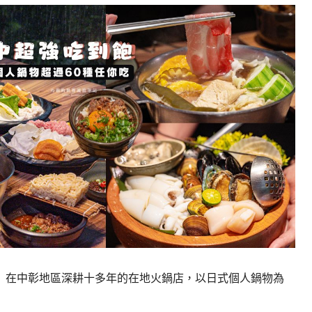
」在中彰地區深耕十多年的在地火鍋店，以日式個人鍋物為