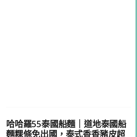
哈哈羅55泰國船麵｜道地泰國船
麵粿條免出國，泰式香香豬皮超