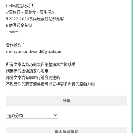
Hello我是巧莉！
//寫旅行・寫美食・寫生活//
§ 2022-2026食尚玩家駐站部落客
§ 痞客邦金點賞
...more
合作邀約：
cherryaroundworld@gmail.com
所有文章皆為巧莉親自彙整撰寫主觀感受
絕無造假虛偽請安心服用
部分文章含有聯盟行銷分潤連結
不影響你的購買價格但可以支持更多內容的原動力🙌
分類
分
類
更多旅遊筆記