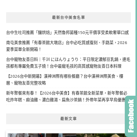
最新台中美食名單
台中生吐司推薦「釀烘焙」天然魯邦菌種150元平價享受柔軟奢華口感
南屯美食推薦「有春茶館大墩店」台中必吃質感復刻、手路菜，2026
夏季菜單全新開箱！
台中寵物友善日料｜千汌 にほんりょうり：平日限定濃郁豆乳鍋，連毛
孩都有專屬免費玉子燒！台中最寵毛孩的高質感寵物友善日本料理
【2026台中新開幕】漢神洲際有哪些餐廳？台中漢神洲際美食、樓
層、寵物友善完整攻略
新年聚餐來有春！【2026台中美食】有春茶館全新菜單，新年聚餐必
吃炸年糕、麻油雞、濃白雞湯、扁魚沙茶鍋！外帶年菜再享早鳥優惠
最新文章