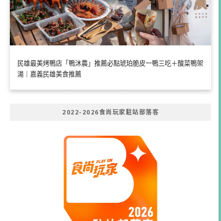
民雄最美烤鴨店「鴨沐農」推薦必點琥珀脆皮一鴨三吃＋酸菜鴨架
湯｜嘉義民雄美食推薦
2022-2026食尚玩家駐站部落客