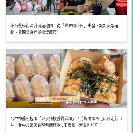
東海藝術街深度漫遊地圖！從「世界喝茶日」出發，設計美學選
物、異國美食老派浪漫散策
台中神醬無極限「東泉辣椒醬變麻糬」？芳塢碼頭西屯店限定新口
味！台中北區美食現包麻糬軟Q不脹氣、素食也能吃！