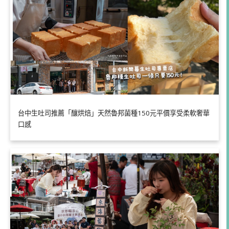
台中生吐司推薦「釀烘焙」天然魯邦菌種150元平價享受柔軟奢華
口感