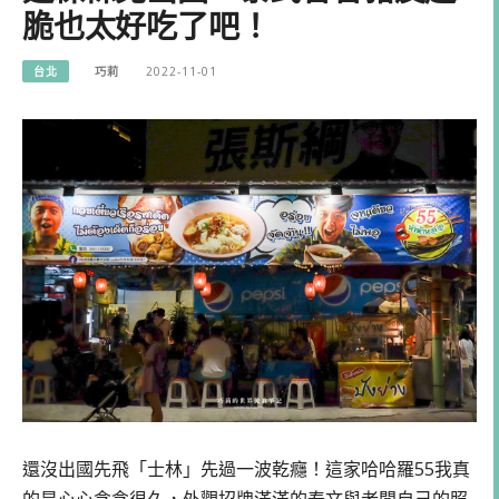
脆也太好吃了吧！
台北
巧莉
2022-11-01
還沒出國先飛「士林」先過一波乾癮！這家哈哈羅55我真