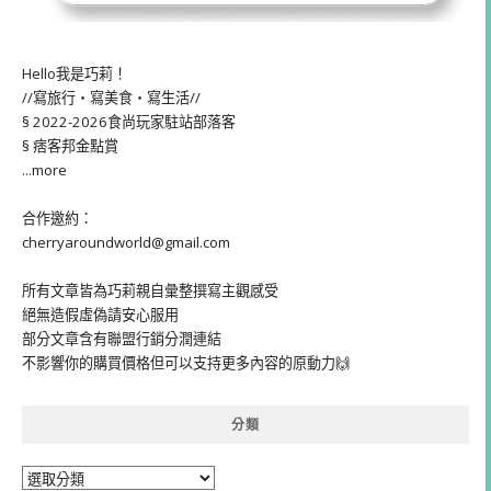
Hello我是巧莉！
//寫旅行・寫美食・寫生活//
§ 2022-2026食尚玩家駐站部落客
§ 痞客邦金點賞
...more
合作邀約：
cherryaroundworld@gmail.com
所有文章皆為巧莉親自彙整撰寫主觀感受
絕無造假虛偽請安心服用
部分文章含有聯盟行銷分潤連結
不影響你的購買價格但可以支持更多內容的原動力🙌
分類
分