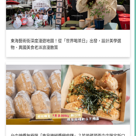
東海藝術街深度漫遊地圖！從「世界喝茶日」出發，設計美學選
物、異國美食老派浪漫散策
台中神醬無極限「東泉辣椒醬變麻糬」？芳塢碼頭西屯店限定新口