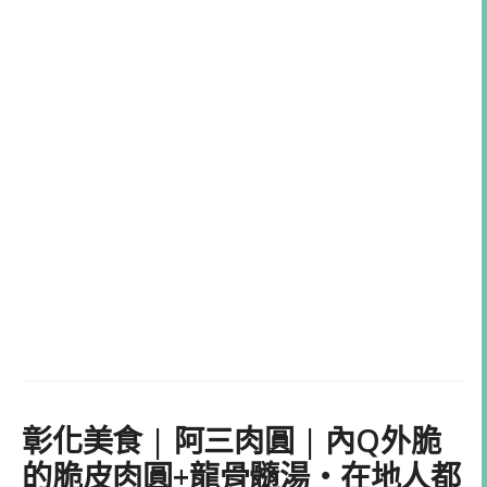
彰化美食 | 阿三肉圓 | 內Q外脆
的脆皮肉圓+龍骨髓湯・在地人都