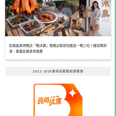
民雄最美烤鴨店「鴨沐農」推薦必點琥珀脆皮一鴨三吃＋酸菜鴨架
湯｜嘉義民雄美食推薦
2022-2026食尚玩家駐站部落客