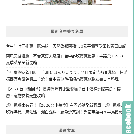
最新台中美食名單
台中生吐司推薦「釀烘焙」天然魯邦菌種150元平價享受柔軟奢華口感
南屯美食推薦「有春茶館大墩店」台中必吃質感復刻、手路菜，2026
夏季菜單全新開箱！
台中寵物友善日料｜千汌 にほんりょうり：平日限定濃郁豆乳鍋，連毛
孩都有專屬免費玉子燒！台中最寵毛孩的高質感寵物友善日本料理
【2026台中新開幕】漢神洲際有哪些餐廳？台中漢神洲際美食、樓
層、寵物友善完整攻略
新年聚餐來有春！【2026台中美食】有春茶館全新菜單，新年聚餐必
吃炸年糕、麻油雞、濃白雞湯、扁魚沙茶鍋！外帶年菜再享早鳥優惠
最新文章