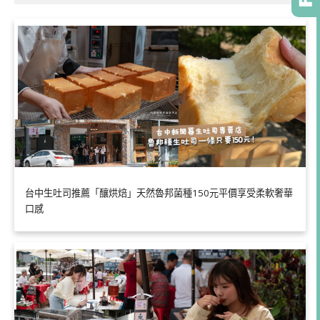
台中生吐司推薦「釀烘焙」天然魯邦菌種150元平價享受柔軟奢華
口感