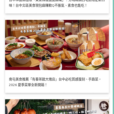
味！台中北區美食現包麻糬軟Q不脹氣、素食也能吃！
南屯美食推薦「有春茶館大墩店」台中必吃質感復刻、手路菜，
2026 夏季菜單全新開箱！