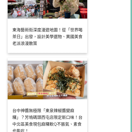
東海藝術街深度漫遊地圖！從「世界喝
茶日」出發，設計美學選物、異國美食
老派浪漫散策
台中神醬無極限「東泉辣椒醬變麻
糬」？芳塢碼頭西屯店限定新口味！台
中北區美食現包麻糬軟Q不脹氣、素食
也能吃！