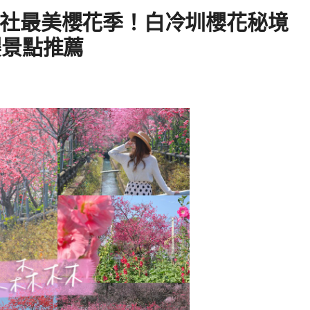
21新社最美櫻花季！白冷圳櫻花秘境
櫻景點推薦