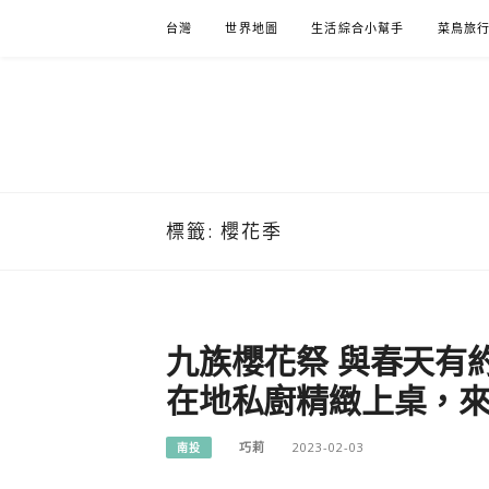
Skip
台灣
世界地圖
生活綜合小幫手
菜鳥旅
to
content
標籤:
櫻花季
九族櫻花祭 與春天有
在地私廚精緻上桌，
巧莉
2023-02-03
南投