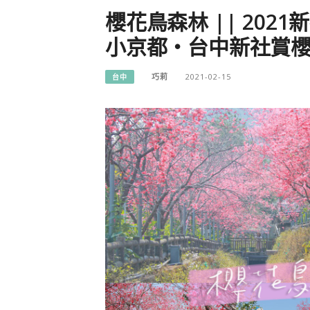
櫻花鳥森林 || 20
小京都・台中新社賞
巧莉
2021-02-15
台中