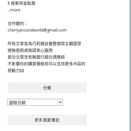
§ 痞客邦金點賞
...more
合作邀約：
cherryaroundworld@gmail.com
所有文章皆為巧莉親自彙整撰寫主觀感受
絕無造假虛偽請安心服用
部分文章含有聯盟行銷分潤連結
不影響你的購買價格但可以支持更多內容的
原動力🙌
分類
分
類
更多旅遊筆記