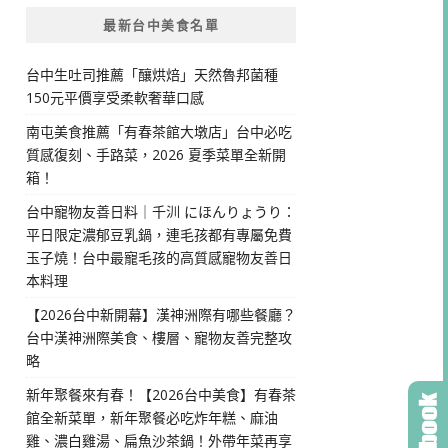
最新台中美食名單
台中生吐司推薦「釀烘焙」天然魯邦菌種
150元平價享受柔軟奢華口感
南屯美食推薦「有春茶館大墩店」台中必吃
質感復刻、手路菜，2026 夏季菜單全新開
箱！
台中寵物友善日料｜千汌 にほんりょうり：
平日限定濃郁豆乳鍋，連毛孩都有專屬免費
玉子燒！台中最寵毛孩的高質感寵物友善日
本料理
【2026台中新開幕】漢神洲際有哪些餐廳？
台中漢神洲際美食、樓層、寵物友善完整攻
略
新年聚餐來有春！【2026台中美食】有春茶
館全新菜單，新年聚餐必吃炸年糕、麻油
雞、濃白雞湯、扁魚沙茶鍋！外帶年菜再享