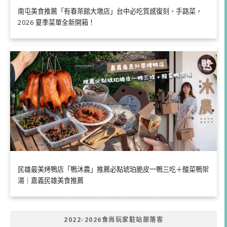
南屯美食推薦「有春茶館大墩店」台中必吃質感復刻、手路菜，
2026 夏季菜單全新開箱！
民雄最美烤鴨店「鴨沐農」推薦必點琥珀脆皮一鴨三吃＋酸菜鴨架
湯｜嘉義民雄美食推薦
2022-2026食尚玩家駐站部落客