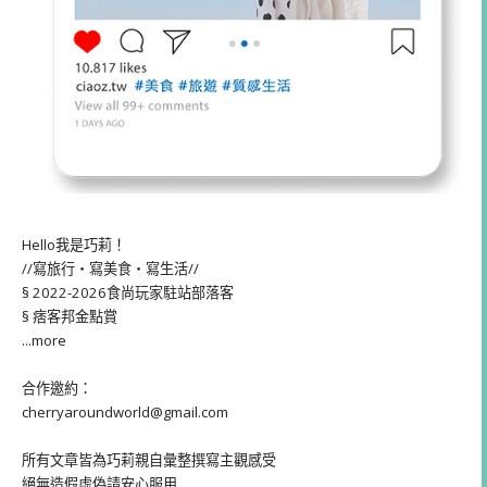
Hello我是巧莉！
//寫旅行・寫美食・寫生活//
§ 2022-2026食尚玩家駐站部落客
§ 痞客邦金點賞
...more
合作邀約：
cherryaroundworld@gmail.com
所有文章皆為巧莉親自彙整撰寫主觀感受
絕無造假虛偽請安心服用