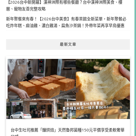
【2026台中新開幕】漢神洲際有哪些餐廳？台中漢神洲際美食、樓
層、寵物友善完整攻略
新年聚餐來有春！【2026台中美食】有春茶館全新菜單，新年聚餐必
吃炸年糕、麻油雞、濃白雞湯、扁魚沙茶鍋！外帶年菜再享早鳥優惠
最新文章
台中生吐司推薦「釀烘焙」天然魯邦菌種150元平價享受柔軟奢華