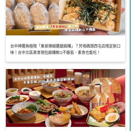
台中神醬無極限「東泉辣椒醬變麻糬」？芳塢碼頭西屯店限定新口
味！台中北區美食現包麻糬軟Q不脹氣、素食也能吃！