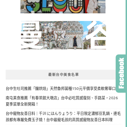
最新台中美食名單
台中生吐司推薦「釀烘焙」天然魯邦菌種150元平價享受柔軟奢華口感
南屯美食推薦「有春茶館大墩店」台中必吃質感復刻、手路菜，2026
夏季菜單全新開箱！
台中寵物友善日料｜千汌 にほんりょうり：平日限定濃郁豆乳鍋，連毛
孩都有專屬免費玉子燒！台中最寵毛孩的高質感寵物友善日本料理