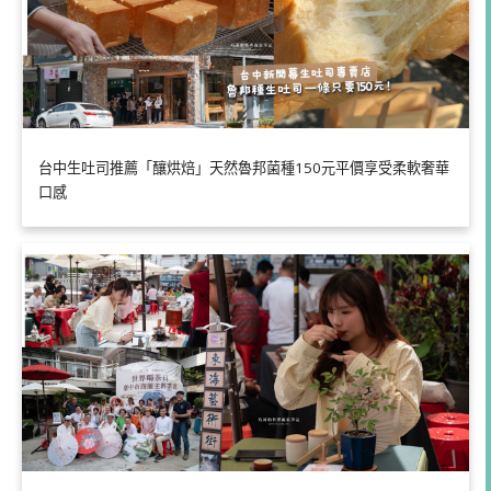
台中生吐司推薦「釀烘焙」天然魯邦菌種150元平價享受柔軟奢華
口感