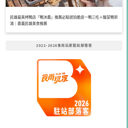
民雄最美烤鴨店「鴨沐農」推薦必點琥珀脆皮一鴨三吃＋酸菜鴨架
湯｜嘉義民雄美食推薦
2022-2026食尚玩家駐站部落客