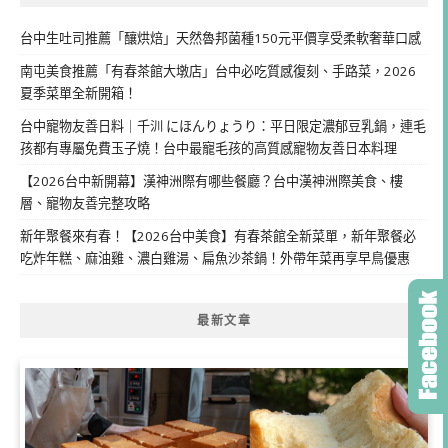
台中生吐司推薦「釀烘焙」天然魯邦菌種150元平價享受柔軟奢華口感
南屯美食推薦「有春茶館大墩店」台中必吃質感復刻、手路菜，2026
夏季菜單全新開箱！
台中寵物友善日料｜千汌 にほんりょうり：平日限定濃郁豆乳鍋，連毛
孩都有專屬免費玉子燒！台中最寵毛孩的高質感寵物友善日本料理
【2026台中新開幕】漢神洲際有哪些餐廳？台中漢神洲際美食、樓
層、寵物友善完整攻略
新年聚餐來有春！【2026台中美食】有春茶館全新菜單，新年聚餐必
吃炸年糕、麻油雞、濃白雞湯、扁魚沙茶鍋！外帶年菜再享早鳥優惠
最新文章