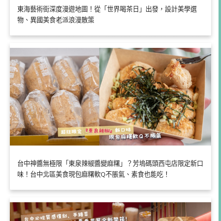
東海藝術街深度漫遊地圖！從「世界喝茶日」出發，設計美學選
物、異國美食老派浪漫散策
台中神醬無極限「東泉辣椒醬變麻糬」？芳塢碼頭西屯店限定新口
味！台中北區美食現包麻糬軟Q不脹氣、素食也能吃！