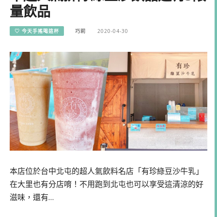
量飲品
♡ 今天手搖喝這杯
巧莉
2020-04-30
本店位於台中北屯的超人氣飲料名店「有珍綠豆沙牛乳」
在大里也有分店唷！不用跑到北屯也可以享受這清涼的好
滋味，還有…