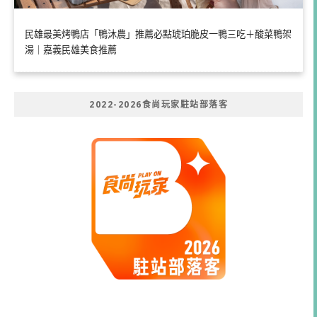
民雄最美烤鴨店「鴨沐農」推薦必點琥珀脆皮一鴨三吃＋酸菜鴨架
湯｜嘉義民雄美食推薦
2022-2026食尚玩家駐站部落客