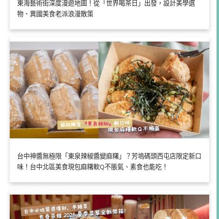
東海藝術街深度漫遊地圖！從「世界喝茶日」出發，設計美學選
物、異國美食老派浪漫散策
台中神醬無極限「東泉辣椒醬變麻糬」？芳塢碼頭西屯店限定新口
味！台中北區美食現包麻糬軟Q不脹氣、素食也能吃！