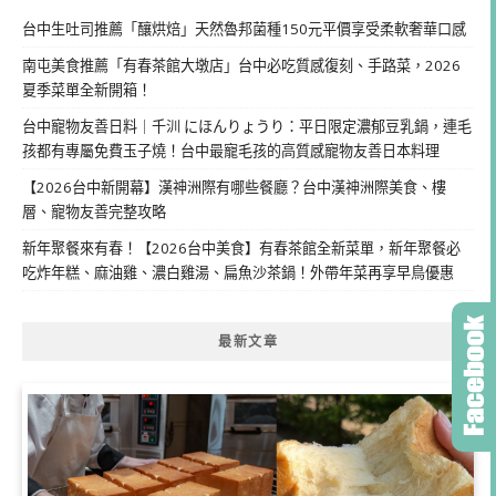
台中生吐司推薦「釀烘焙」天然魯邦菌種150元平價享受柔軟奢華口感
南屯美食推薦「有春茶館大墩店」台中必吃質感復刻、手路菜，2026
夏季菜單全新開箱！
台中寵物友善日料｜千汌 にほんりょうり：平日限定濃郁豆乳鍋，連毛
孩都有專屬免費玉子燒！台中最寵毛孩的高質感寵物友善日本料理
【2026台中新開幕】漢神洲際有哪些餐廳？台中漢神洲際美食、樓
層、寵物友善完整攻略
新年聚餐來有春！【2026台中美食】有春茶館全新菜單，新年聚餐必
吃炸年糕、麻油雞、濃白雞湯、扁魚沙茶鍋！外帶年菜再享早鳥優惠
最新文章