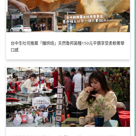
台中生吐司推薦「釀烘焙」天然魯邦菌種150元平價享受柔軟奢華
口感