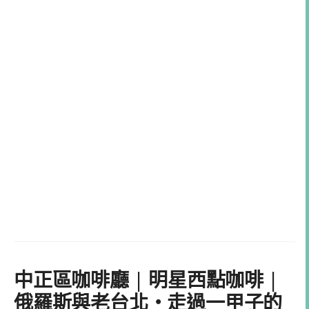
中正區咖啡廳 | 明星西點咖啡 |
俄羅斯與老台北・走過一甲子的