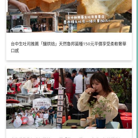
台中生吐司推薦「釀烘焙」天然魯邦菌種150元平價享受柔軟奢華
口感