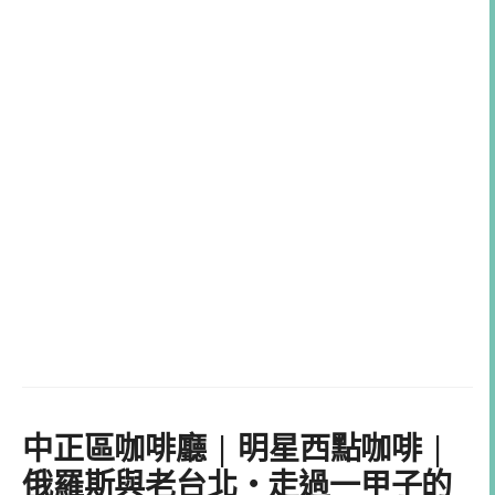
中正區咖啡廳 | 明星西點咖啡 |
俄羅斯與老台北・走過一甲子的