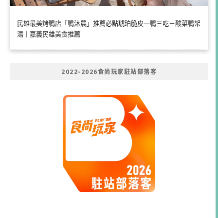
民雄最美烤鴨店「鴨沐農」推薦必點琥珀脆皮一鴨三吃＋酸菜鴨架
湯｜嘉義民雄美食推薦
2022-2026食尚玩家駐站部落客