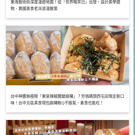
東海藝術街深度漫遊地圖！從「世界喝茶日」出發，設計美學選
物、異國美食老派浪漫散策
台中神醬無極限「東泉辣椒醬變麻糬」？芳塢碼頭西屯店限定新口
味！台中北區美食現包麻糬軟Q不脹氣、素食也能吃！