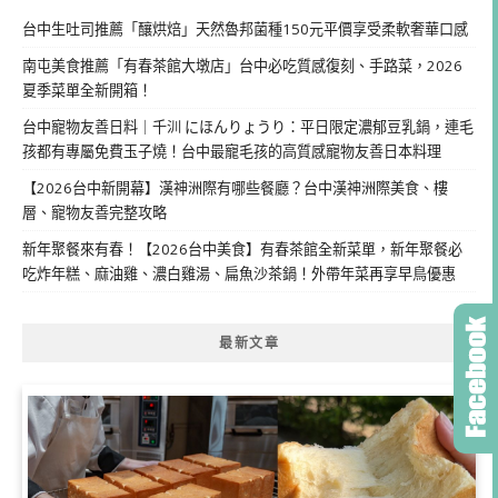
台中生吐司推薦「釀烘焙」天然魯邦菌種150元平價享受柔軟奢華口感
南屯美食推薦「有春茶館大墩店」台中必吃質感復刻、手路菜，2026
夏季菜單全新開箱！
台中寵物友善日料｜千汌 にほんりょうり：平日限定濃郁豆乳鍋，連毛
孩都有專屬免費玉子燒！台中最寵毛孩的高質感寵物友善日本料理
【2026台中新開幕】漢神洲際有哪些餐廳？台中漢神洲際美食、樓
層、寵物友善完整攻略
新年聚餐來有春！【2026台中美食】有春茶館全新菜單，新年聚餐必
吃炸年糕、麻油雞、濃白雞湯、扁魚沙茶鍋！外帶年菜再享早鳥優惠
最新文章