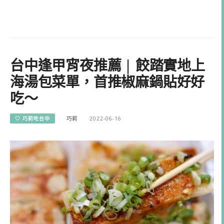
台中逢甲宵夜推薦 | 餃踏實地上
海湯包菜單，首推椒麻鍋貼好好
吃～
♡ 巧莉吃台中
巧莉
2022-06-16