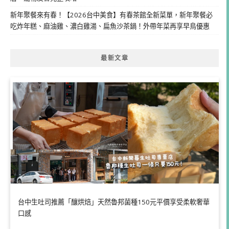
新年聚餐來有春！【2026台中美食】有春茶館全新菜單，新年聚餐必
吃炸年糕、麻油雞、濃白雞湯、扁魚沙茶鍋！外帶年菜再享早鳥優惠
最新文章
台中生吐司推薦「釀烘焙」天然魯邦菌種150元平價享受柔軟奢華
口感