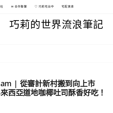
行社
✉ 合作聯繫
♡ 巧莉吃台中
宅配美食
巧莉的世界流浪筆記
itiam | 從審計新村搬到向上市
馬來西亞道地咖椰吐司酥香好吃！