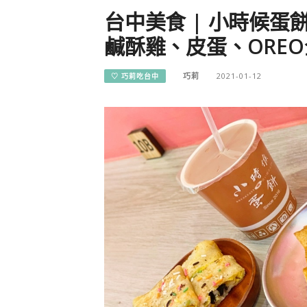
台中美食 | 小時候蛋
鹹酥雞、皮蛋、OREO
巧莉
2021-01-12
♡ 巧莉吃台中