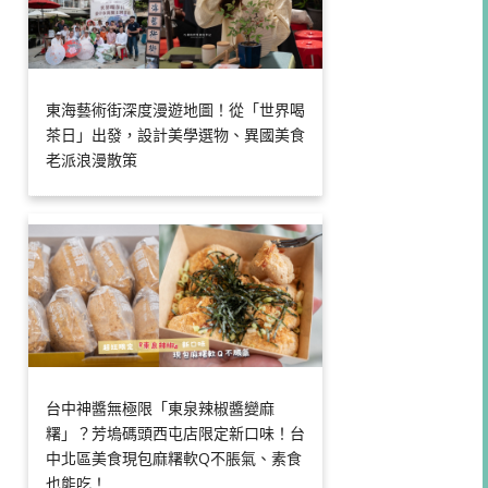
東海藝術街深度漫遊地圖！從「世界喝
茶日」出發，設計美學選物、異國美食
老派浪漫散策
台中神醬無極限「東泉辣椒醬變麻
糬」？芳塢碼頭西屯店限定新口味！台
中北區美食現包麻糬軟Q不脹氣、素食
也能吃！