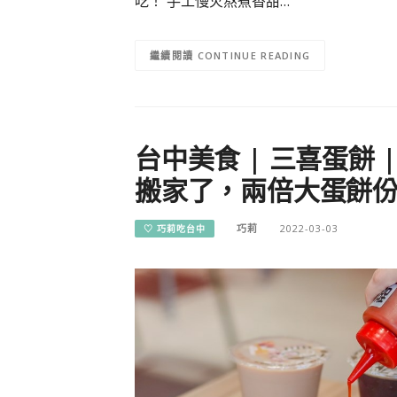
吃！ 手工慢火熬煮香甜…
CONTINUE READING
台中美食 | 三喜蛋餅
搬家了，兩倍大蛋餅
巧莉
2022-03-03
♡ 巧莉吃台中