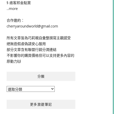
§ 痞客邦金點賞
...more
合作邀約：
cherryaroundworld@gmail.com
所有文章皆為巧莉親自彙整撰寫主觀感受
絕無造假虛偽請安心服用
部分文章含有聯盟行銷分潤連結
不影響你的購買價格但可以支持更多內容的
原動力🙌
分類
分
類
更多旅遊筆記