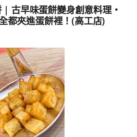
餅 | 古早味蛋餅變身創意料理・
全都夾進蛋餅裡！(高工店)