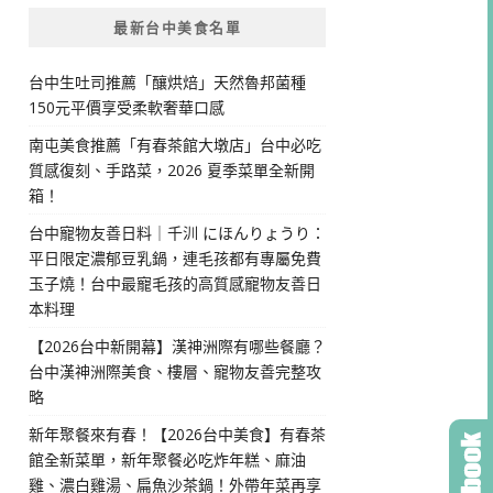
最新台中美食名單
台中生吐司推薦「釀烘焙」天然魯邦菌種
150元平價享受柔軟奢華口感
南屯美食推薦「有春茶館大墩店」台中必吃
質感復刻、手路菜，2026 夏季菜單全新開
箱！
台中寵物友善日料｜千汌 にほんりょうり：
平日限定濃郁豆乳鍋，連毛孩都有專屬免費
玉子燒！台中最寵毛孩的高質感寵物友善日
本料理
【2026台中新開幕】漢神洲際有哪些餐廳？
台中漢神洲際美食、樓層、寵物友善完整攻
略
新年聚餐來有春！【2026台中美食】有春茶
館全新菜單，新年聚餐必吃炸年糕、麻油
雞、濃白雞湯、扁魚沙茶鍋！外帶年菜再享