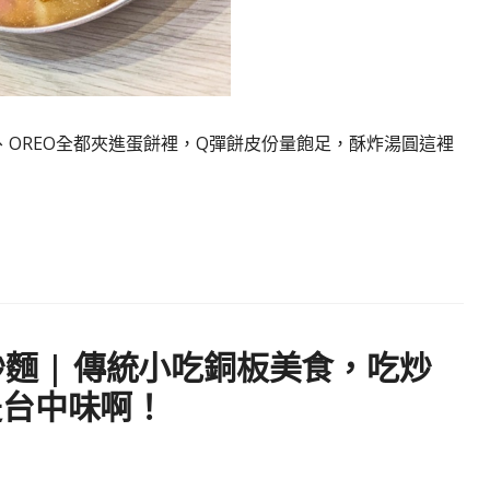
OREO全都夾進蛋餅裡，Q彈餅皮份量飽足，酥炸湯圓這裡
炒麵 | 傳統小吃銅板美食，吃炒
是台中味啊！