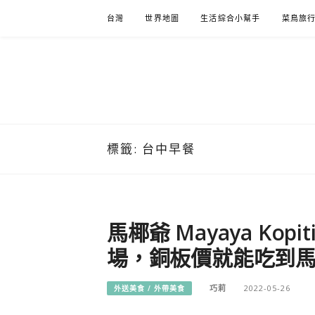
Skip
台灣
世界地圖
生活綜合小幫手
菜鳥旅
to
content
標籤:
台中早餐
馬椰爺 Mayaya Kop
場，銅板價就能吃到
巧莉
2022-05-26
外送美食 / 外帶美食