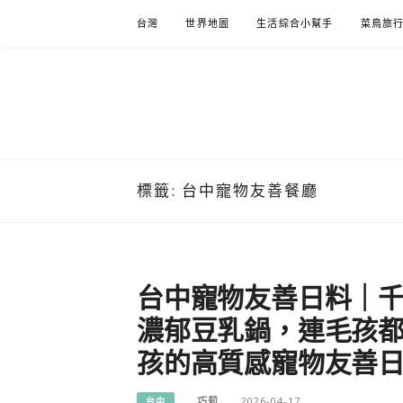
Skip
台灣
世界地圖
生活綜合小幫手
菜鳥旅
to
content
標籤:
台中寵物友善餐廳
台中寵物友善日料｜千
濃郁豆乳鍋，連毛孩
孩的高質感寵物友善
巧莉
2026-04-17
台中