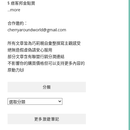
§ 痞客邦金點賞
...more
合作邀約：
cherryaroundworld@gmail.com
所有文章皆為巧莉親自彙整撰寫主觀感受
絕無造假虛偽請安心服用
部分文章含有聯盟行銷分潤連結
不影響你的購買價格但可以支持更多內容的
原動力🙌
分類
分
類
更多旅遊筆記