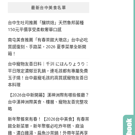
最新台中美食名單
台中生吐司推薦「釀烘焙」天然魯邦菌種
150元平價享受柔軟奢華口感
南屯美食推薦「有春茶館大墩店」台中必吃
質感復刻、手路菜，2026 夏季菜單全新開
箱！
台中寵物友善日料｜千汌 にほんりょうり：
平日限定濃郁豆乳鍋，連毛孩都有專屬免費
玉子燒！台中最寵毛孩的高質感寵物友善日
本料理
【2026台中新開幕】漢神洲際有哪些餐廳？
台中漢神洲際美食、樓層、寵物友善完整攻
略
新年聚餐來有春！【2026台中美食】有春茶
館全新菜單，新年聚餐必吃炸年糕、麻油
雞、濃白雞湯、扁魚沙茶鍋！外帶年菜再享