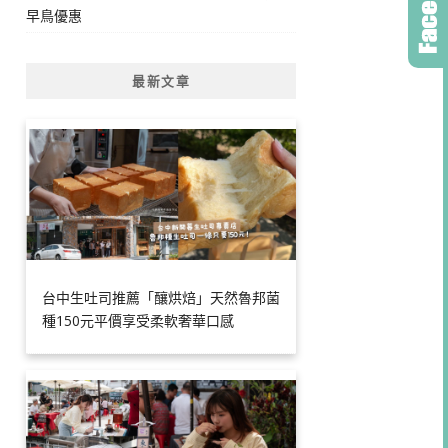
早鳥優惠
最新文章
台中生吐司推薦「釀烘焙」天然魯邦菌
種150元平價享受柔軟奢華口感