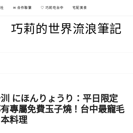
行社
✉ 合作聯繫
♡ 巧莉吃台中
宅配美食
巧莉的世界流浪筆記
汌 にほんりょうり：平日限定
都有專屬免費玉子燒！台中最寵毛
日本料理