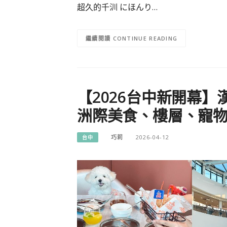
超久的千汌 にほんり…
CONTINUE READING
【2026台中新開幕
洲際美食、樓層、寵
巧莉
2026-04-12
台中