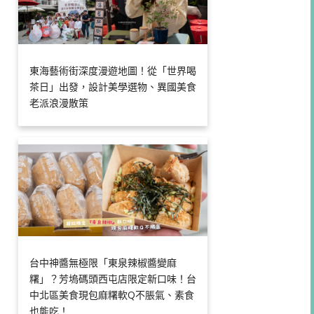
東海藝術街深度漫遊地圖！從「世界喝
茶日」出發，設計美學選物、異國美食
老派浪漫散策
台中神醬無極限「東泉辣椒醬變麻
糬」？芳塢碼頭西屯店限定新口味！台
中北區美食現包麻糬軟Q不脹氣、素食
也能吃！