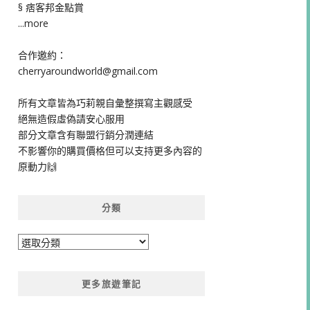
§ 痞客邦金點賞
...more
合作邀約：
cherryaroundworld@gmail.com
所有文章皆為巧莉親自彙整撰寫主觀感受
絕無造假虛偽請安心服用
部分文章含有聯盟行銷分潤連結
不影響你的購買價格但可以支持更多內容的
原動力🙌
分類
分
類
更多旅遊筆記