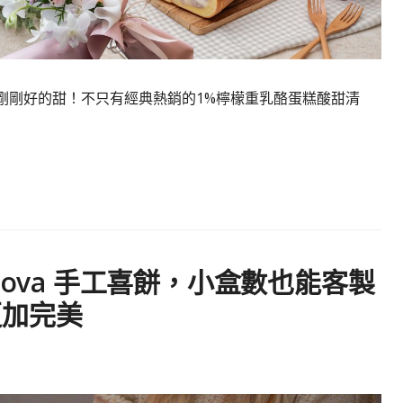
送媽媽剛剛好的甜！不只有經典熱銷的1%檸檬重乳酪蛋糕酸甜清
pova 手工喜餅，小盒數也能客製
更加完美