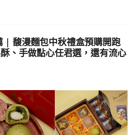
薦 | 馥漫麵包中秋禮盒預購開跑
梨酥、手做點心任君選，還有流心