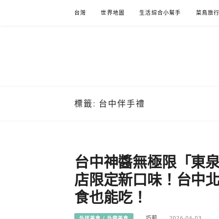
Skip
台灣
世界地圖
生活綜合小幫手
菜鳥旅
to
content
標籤:
台中伴手禮
台中神醬無極限「東
店限定新口味！台中北
食也能吃！
巧莉
2026-06-03
外送美食 / 外帶美食