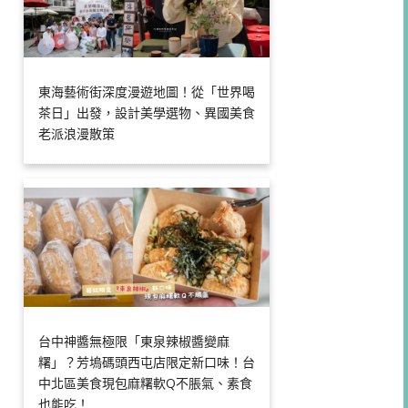
東海藝術街深度漫遊地圖！從「世界喝
茶日」出發，設計美學選物、異國美食
老派浪漫散策
台中神醬無極限「東泉辣椒醬變麻
糬」？芳塢碼頭西屯店限定新口味！台
中北區美食現包麻糬軟Q不脹氣、素食
也能吃！