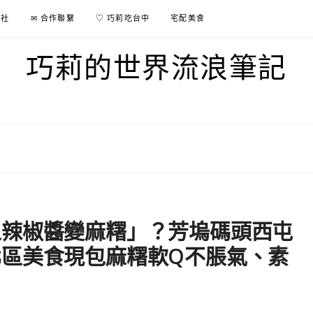
行社
✉ 合作聯繫
♡ 巧莉吃台中
宅配美食
巧莉的世界流浪筆記
泉辣椒醬變麻糬」？芳塢碼頭西屯
區美食現包麻糬軟Q不脹氣、素