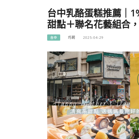
台中乳酪蛋糕推薦｜1%
甜點＋聯名花藝組合
巧莉
2025-04-29
台中