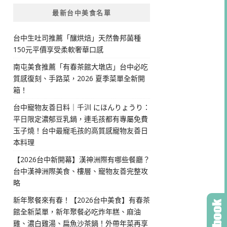
最新台中美食名單
台中生吐司推薦「釀烘焙」天然魯邦菌種
150元平價享受柔軟奢華口感
南屯美食推薦「有春茶館大墩店」台中必吃
質感復刻、手路菜，2026 夏季菜單全新開
箱！
台中寵物友善日料｜千汌 にほんりょうり：
平日限定濃郁豆乳鍋，連毛孩都有專屬免費
玉子燒！台中最寵毛孩的高質感寵物友善日
本料理
【2026台中新開幕】漢神洲際有哪些餐廳？
台中漢神洲際美食、樓層、寵物友善完整攻
略
新年聚餐來有春！【2026台中美食】有春茶
館全新菜單，新年聚餐必吃炸年糕、麻油
雞、濃白雞湯、扁魚沙茶鍋！外帶年菜再享