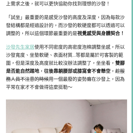
上需求之後，就可以更快協助你找到理想的沙發！
「試坐」最重要的是感受沙發的高度及深度，因為每款沙
發結構都是經過設計的，而沙發的軟硬度都可以透過可以
調整的，所以這個環節最重要的是
視覺感受與身體契合！
沙發先生家居
使用不同密度的高密度泡棉調整坐感，所以
沙發寬度、坐墊軟硬、表面材質…等都是屬於可客製的範
圍，但是深度及高度就比較沒辦法調整了，坐坐看，
雙腳
是否能自然踏地
，
往後靠躺腰部或膝窩會不會懸空
，
趁服
務人員不注意的時候
用一個最廢的姿勢癱在沙發上，因為
平常在家才不會做得這麼挺勒～