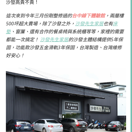
沙發高貴不貴！
這次來到今年三月份剛整修過的
台中線下體驗館
，兩層樓
500坪超大賣場，除了沙發之外，
沙發先生家居
也有
床
墊
、窗簾、還有合作的餐桌椅與系統櫃等等，家裡的需要
都能一次搞定！
沙發先生家居
的沙發主體結構提供5年保
固，功能款沙發五金滑軌3年保固，台灣製造、台灣維修
好安心！