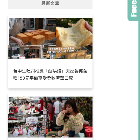
最新文章
台中生吐司推薦「釀烘焙」天然魯邦菌
種150元平價享受柔軟奢華口感