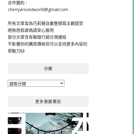
合作邀約：
cherryaroundworld@gmail.com
所有文章皆為巧莉親自彙整撰寫主觀感受
絕無造假虛偽請安心服用
部分文章含有聯盟行銷分潤連結
不影響你的購買價格但可以支持更多內容的
原動力🙌
分類
分
類
更多旅遊筆記