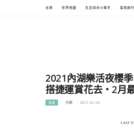
Skip
台灣
世界地圖
生活綜合小幫手
菜鳥旅
to
content
2021內湖樂活夜櫻季
搭捷運賞花去・2月
巧莉
2021-02-06
台北
Last U