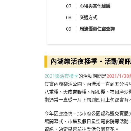
心得與其他建議
交通方式
周邊優惠住宿查詢
內湖樂活夜櫻季・活動資
2021樂活夜櫻季
的活動期間是
2021/1/30
其實內湖樂活公園、內溝溪一直到五分埤
八重櫻、天成吉野櫻、昭和櫻、福爾摩沙
期通常一直從一月下旬到四月上旬都會有
今年因應疫情，北市府公園處為避免實體
場開幕式、市集及假日星空電影院等活動
資訊，決定是否前往樂活公園賞花。