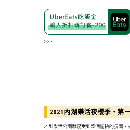
>>>
2021內湖樂活夜櫻季・第
才到樂活公園就感受到整個愉快的氛圍，