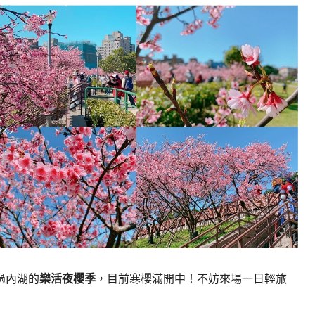
過內湖的
樂活夜櫻季
，目前寒櫻滿開中！不妨來場一日輕旅