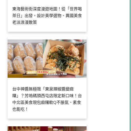
東海藝術街深度漫遊地圖！從「世界喝
茶日」出發，設計美學選物、異國美食
老派浪漫散策
台中神醬無極限「東泉辣椒醬變麻
糬」？芳塢碼頭西屯店限定新口味！台
中北區美食現包麻糬軟Q不脹氣、素食
也能吃！