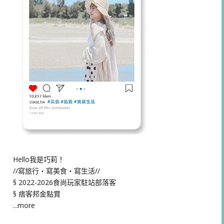
Hello我是巧莉！
//寫旅行・寫美食・寫生活//
§ 2022-2026食尚玩家駐站部落客
§ 痞客邦金點賞
...more