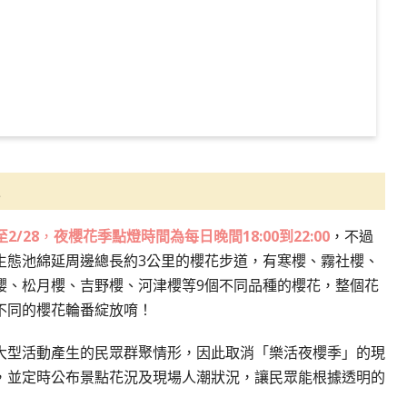
訊
至2/28
，
夜櫻花季點燈時間為每日晚間18:00到22:00
，不過
生態池綿延周邊總長約3公里的櫻花步道，有寒櫻、霧社櫻、
櫻、松月櫻、吉野櫻、河津櫻等9個不同品種的櫻花，整個花
不同的櫻花輪番綻放唷！
大型活動產生的民眾群聚情形，因此取消「樂活夜櫻季」的現
，並定時公布景點花況及現場人潮狀況，讓民眾能根據透明的