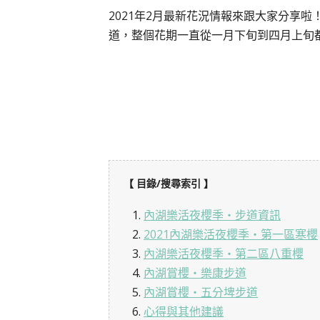
2021年2月最新花況情報來跟大家分享
道，整個花期一直從一月下旬到四月上旬
【 目錄/搜尋索引 】
1.
內湖樂活夜櫻季・步道資訊
2.
2021內湖樂活夜櫻季・第一區寒櫻
3.
內湖樂活夜櫻季・第二區八重櫻
4.
內湖賞櫻・樂康步道
5.
內湖賞櫻・五分埤步道
6.
心得與其他建議