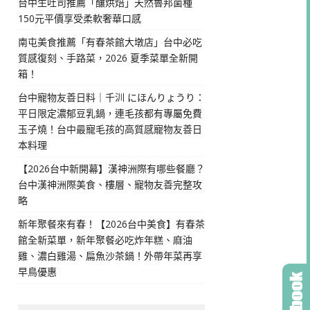
台中生吐司推薦「釀烘焙」天然魯邦菌種
150元平價享受柔軟奢華口感
南屯美食推薦「有春茶館大墩店」台中必吃
質感復刻、手路菜，2026 夏季菜單全新開
箱！
台中寵物友善日料｜千汌 にほんりょうり：
平日限定濃郁豆乳鍋，連毛孩都有專屬免費
玉子燒！台中最寵毛孩的高質感寵物友善日
本料理
【2026台中新開幕】漢神洲際有哪些餐廳？
台中漢神洲際美食、樓層、寵物友善完整攻
略
新年聚餐來有春！【2026台中美食】有春茶
館全新菜單，新年聚餐必吃炸年糕、麻油
雞、濃白雞湯、扁魚沙茶鍋！外帶年菜再享
早鳥優惠