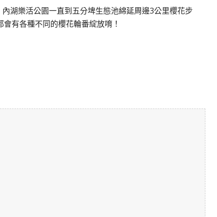
啦！內湖樂活公園一直到五分埤生態池綿延周邊3公里櫻花步
都會有各種不同的櫻花輪番綻放唷！