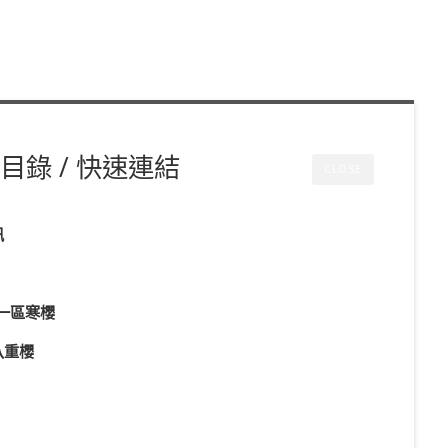
目錄 / 快速連結
CLOSE
訊
第一區寒櫻
八重櫻