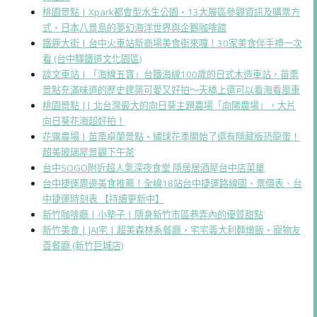
桃園景點 | Xpark都會型水生公園・13大展區參觀資訊及購票方
式・日本八景島的夢幻海洋世界與企鵝咖啡館
鐵鹿大街 | 台中火車站新商場美食街來囉！30家美食伴手禮一次
看 (台中驛鐵道文化園區)
談文車站 | 「海線五寶」台鐵海線100歲的日式木造車站，苗栗
景點充滿味道的歷史建築可愛又好拍～天橋上還可以看海看風車
桃園景點 || 北台灣最大的向日葵主題農場「向陽農場」，大片
向日葵花海超好拍！
花露農場 | 苗栗卓蘭景點・繡球花季開始了還有隱藏版恐龍蛋！
超美玻璃屋景觀下午茶
台中SOGO附近超人氣深夜食堂 隱居居酒屋台中店菜單
台中捷運周邊美食推薦！全線18站台中捷運路線圖、票價表、台
中捷運時刻表 【持續更新中】
新竹咖啡廳 | 小墊子 | 隱身新竹市區巷弄內的優質甜點
新竹美食 | JAI宅 | 超美森林系餐廳・宅宅義大利麵燉飯・寵物友
善餐廳 (新竹巨城店)