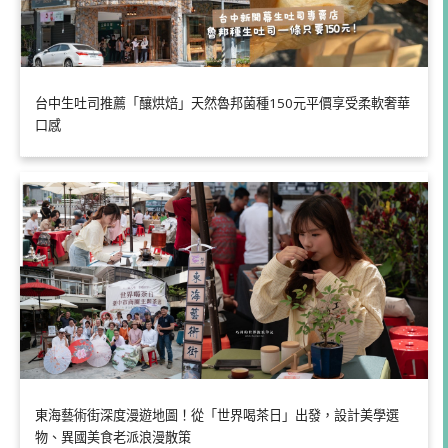
台中生吐司推薦「釀烘焙」天然魯邦菌種150元平價享受柔軟奢華
口感
東海藝術街深度漫遊地圖！從「世界喝茶日」出發，設計美學選
物、異國美食老派浪漫散策