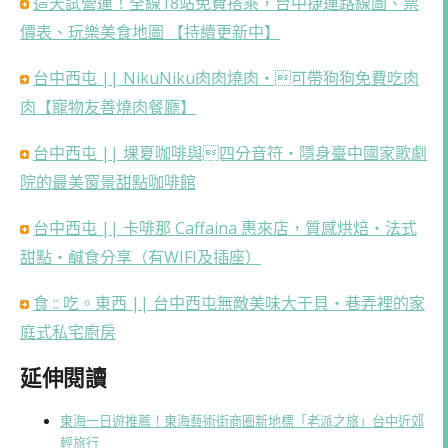
這天試營運！全線18站免費搭乘，台中捷運路線圖、票
價表、玩樂美食地圖 【持續更新中】
台中西屯 || NikuNiku肉肉燒肉・可帶狗狗免費吃肉
肉【寵物友善燒肉餐廳】
台中西屯 || 堁夏咖啡與四分音符・隱身臺中國家歌劇
院的最美窗景甜點咖啡館
台中西屯 || 卡啡那 Caffaina 惠來店，質感烘焙・法式
甜點・鹹食分享（有WIFI及插座）
食 :: 吃。東西 || 台中西屯無敵美味大干貝・巷弄裡的家
庭式私宅廚房
延伸閱讀
東海一日遊推薦！東海藝術街商圈新地標「老派之旅」台中近郊
輕旅行