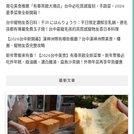
南屯美食推薦「有春茶館大墩店」台中必吃質感復刻、手路菜，2026
夏季菜單全新開箱！
台中寵物友善日料｜千汌 にほんりょうり：平日限定濃郁豆乳鍋，連毛
孩都有專屬免費玉子燒！台中最寵毛孩的高質感寵物友善日本料理
【2026台中新開幕】漢神洲際有哪些餐廳？台中漢神洲際美食、樓
層、寵物友善完整攻略
新年聚餐來有春！【2026台中美食】有春茶館全新菜單，新年聚餐必
吃炸年糕、麻油雞、濃白雞湯、扁魚沙茶鍋！外帶年菜再享早鳥優惠
最新文章