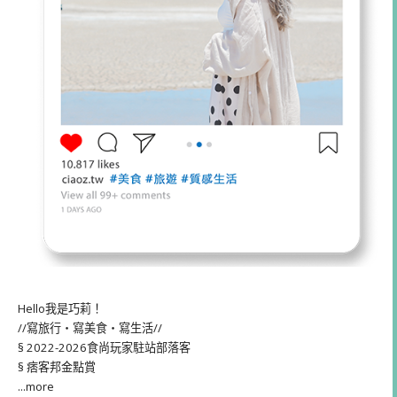
Hello我是巧莉！
//寫旅行・寫美食・寫生活//
§ 2022-2026食尚玩家駐站部落客
§ 痞客邦金點賞
...more