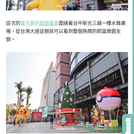
這次的
寶可夢的遊園盛會
圍繞著台中新光三越一樓水舞廣
場，從台灣大道這側就可以看到整個熱鬧的耶誕樂園全
貌。