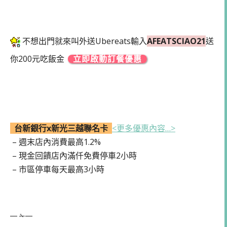
不想出門就來叫外送Ubereats輸入
AFEATSCIAO21
送
你200元吃飯金
立即啟動訂餐優惠
台新銀行x新光三越聯名卡
<更多優惠內容…>
– 週末店內消費最高1.2%
– 現金回饋店內滿仟免費停車2小時
– 市區停車每天最高3小時
— ✁—