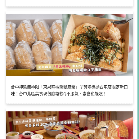
台中神醬無極限「東泉辣椒醬變麻糬」？芳塢碼頭西屯店限定新口
味！台中北區美食現包麻糬軟Q不脹氣、素食也能吃！