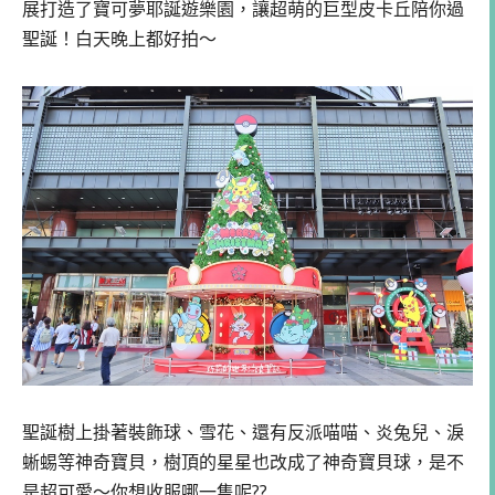
展打造了寶可夢耶誕遊樂園，讓超萌的巨型皮卡丘陪你過
聖誕！白天晚上都好拍～
聖誕樹上掛著裝飾球、雪花、還有反派喵喵、炎兔兒、淚
蜥蜴等神奇寶貝，樹頂的星星也改成了神奇寶貝球，是不
是超可愛～你想收服哪一隻呢??