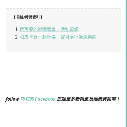
【 目錄/搜尋索引 】
1.
寶可夢的遊園盛會・活動資訊
2.
和皮卡丘一起玩耍！寶可夢耶誕遊樂園
follow
巧莉的 Facebook
追蹤更多新訊息及抽獎資訊唷！