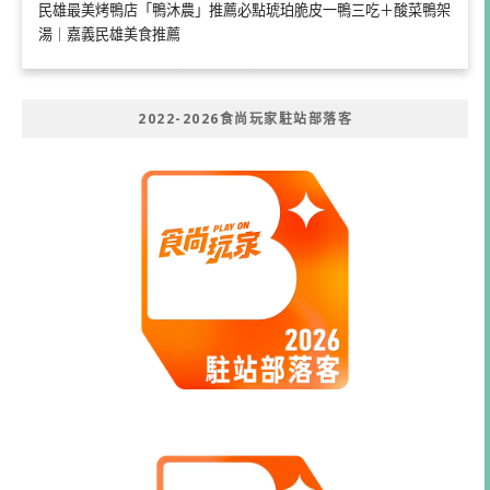
民雄最美烤鴨店「鴨沐農」推薦必點琥珀脆皮一鴨三吃＋酸菜鴨架
湯｜嘉義民雄美食推薦
2022-2026食尚玩家駐站部落客