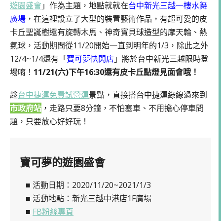
遊園盛會
」作為主題，地點就就在
台中新光三越一樓水舞
廣場
，在這裡設立了大型的裝置藝術作品，有超可愛的皮
卡丘聖誕樹還有旋轉木馬、神奇寶貝球造型的摩天輪、熱
氣球，活動期間從11/20開始一直到明年的1/3，除此之外
12/4~1/4還有「
寶可夢快閃店
」將於台中新光三越限時登
場唷！
11/21(六)下午16:30還有皮卡丘點燈見面會哦！
趁
台中捷運免費試營運
景點，直接搭台中捷運綠線過來到
市政府站
，走路只要8分鐘，不怕塞車、不用擔心停車問
題，只要放心好好玩！
寶可夢的遊園盛會
■ 活動日期：2020/11/20~2021/1/3
■ 活動地點：新光三越中港店1F廣場
■
FB粉絲專頁