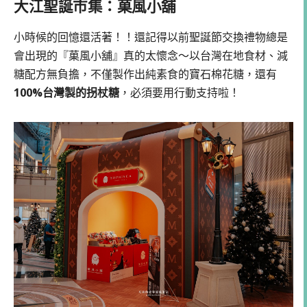
大江聖誕市集：菓風小舖
小時候的回憶還活著！！還記得以前聖誕節交換禮物總是
會出現的『菓風小舖』真的太懷念～以台灣在地食材、減
糖配方無負擔，不僅製作出純素食的寶石棉花糖，還有
100%台灣製的拐杖糖
，必須要用行動支持啦！