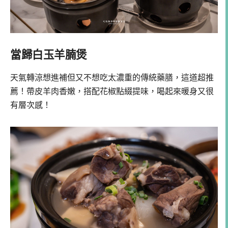
當歸白玉羊腩煲
天氣轉涼想進補但又不想吃太濃重的傳統藥膳，這道超推
薦！帶皮羊肉香嫩，搭配花椒點綴提味，喝起來暖身又很
有層次感！