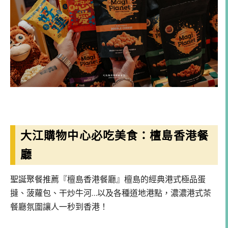
大江購物中心必吃美食：
檀島香港餐
廳
聖誕聚餐推薦『檀島香港餐廳』檀島的經典港式極品蛋
撻、菠蘿包、干炒牛河…以及各種道地港點，濃濃港式茶
餐廳氛圍讓人一秒到香港！