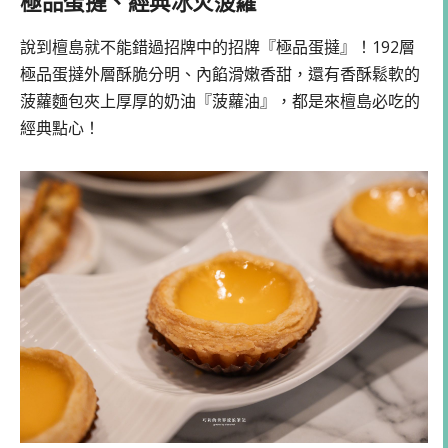
極品蛋撻、經典冰火菠蘿
說到檀島就不能錯過招牌中的招牌『極品蛋撻』！192層
極品蛋撻外層酥脆分明、內餡滑嫩香甜，還有香酥鬆軟的
菠蘿麵包夾上厚厚的奶油『菠蘿油』，都是來檀島必吃的
經典點心！