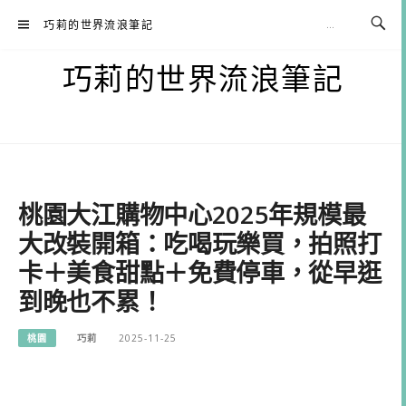
Skip
巧莉的世界流浪筆記
to
content
巧莉的世界流浪筆記
桃園大江購物中心2025年規模最
大改裝開箱：吃喝玩樂買，拍照打
卡＋美食甜點＋免費停車，從早逛
到晚也不累！
桃園
巧莉
2025-11-25