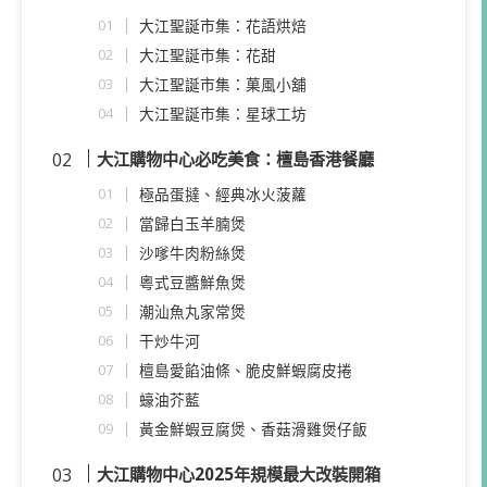
大江聖誕市集：花語烘焙
大江聖誕市集：花甜
大江聖誕市集：菓風小舖
大江聖誕市集：星球工坊
大江購物中心必吃美食：
檀島香港餐廳
極品蛋撻、經典冰火菠蘿
當歸白玉羊腩煲
沙嗲牛肉粉絲煲
粵式豆醬鮮魚煲
潮汕魚丸家常煲
干炒牛河
檀島愛餡油條、脆皮鮮蝦腐皮捲
蠔油芥藍
黃金鮮蝦豆腐煲、香菇滑雞煲仔飯
大江購物中心2025年規模最大改裝開箱