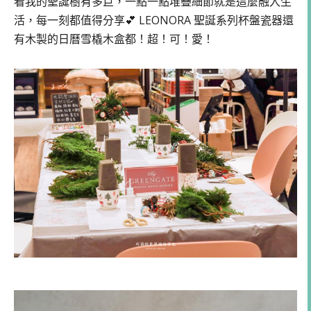
看我的聖誕樹有多巨，一點一點堆疊細節就是這麼融入生
活，每一刻都值得分享💕 LEONORA 聖誕系列杯盤瓷器還
有木製的日曆雪橇木盒都！超！可！愛！