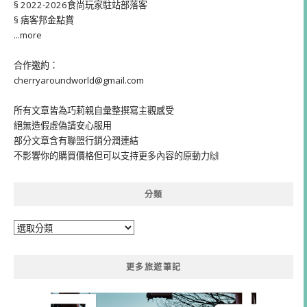
§ 2022-2026食尚玩家駐站部落客
§ 痞客邦金點賞
...more
合作邀約：
cherryaroundworld@gmail.com
所有文章皆為巧莉親自彙整撰寫主觀感受
絕無造假虛偽請安心服用
部分文章含有聯盟行銷分潤連結
不影響你的購買價格但可以支持更多內容的原動力🙌
分類
分
類
更多旅遊筆記