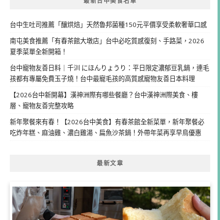
最新台中美食名單
台中生吐司推薦「釀烘焙」天然魯邦菌種150元平價享受柔軟奢華口感
南屯美食推薦「有春茶館大墩店」台中必吃質感復刻、手路菜，2026
夏季菜單全新開箱！
台中寵物友善日料｜千汌 にほんりょうり：平日限定濃郁豆乳鍋，連毛
孩都有專屬免費玉子燒！台中最寵毛孩的高質感寵物友善日本料理
【2026台中新開幕】漢神洲際有哪些餐廳？台中漢神洲際美食、樓
層、寵物友善完整攻略
新年聚餐來有春！【2026台中美食】有春茶館全新菜單，新年聚餐必
吃炸年糕、麻油雞、濃白雞湯、扁魚沙茶鍋！外帶年菜再享早鳥優惠
最新文章