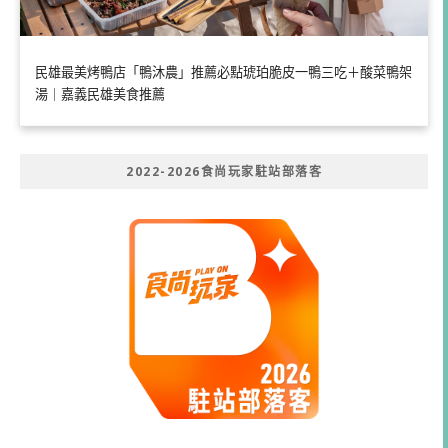
民雄最美烤鴨店「鴨沐農」推薦必點琥珀脆皮一鴨三吃＋酸菜鴨架
湯｜嘉義民雄美食推薦
2022-2026食尚玩家駐站部落客