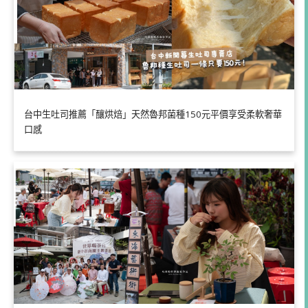
台中生吐司推薦「釀烘焙」天然魯邦菌種150元平價享受柔軟奢華
口感