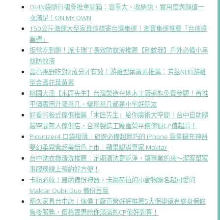
OH!N袋隨行摺疊推車開箱：容量大、收納快，實用度與顏值一
次滿足！ON MY OWN
150公斤海運大型家具這樣寄台灣集運！淘寶集運推薦「台信達
集運」
拒當吃到飽！派卡瑞丁長效防蚊液推薦【別蚊我】戶外必備小黑
蚊防蚊液
晶亮視野吃對2成分才有效！游離型葉黃素推薦：芳茲NHB游離
型金盞花葉黃素
桃園大溪【木匠先生】台灣製造在地木工廠還能免費參觀！首推
平價實用升降茶几、變形茶几都是小宅好朋友
好看的板式傢俱推薦「木匠先生」給你魔術大空間！台中自助體
驗空間無人傢俱店，台灣製造工廠直營平價傢俱CP值超高！
Piconizer4 口袋相簿｜旅遊必備超輕巧的 iPhone 容量擴充神器
夢幻柔霧紫超美新色上市｜蘋果認證專家 Maktar
台中洗衣機清洗推薦｜定期清洗更乾淨，讓專業的來～潔客幫家
事服務線上預約好方便！
卡粉必收！最萌備份神器，卡娜赫拉的小動物聯名超可愛的
Maktar Qubii Duo 備份豆腐
明久家具台中店｜傢俱工廠直營好評推薦5大保證還有終身保修
售後服務，價格實惠給你滿滿的CP值好划算！