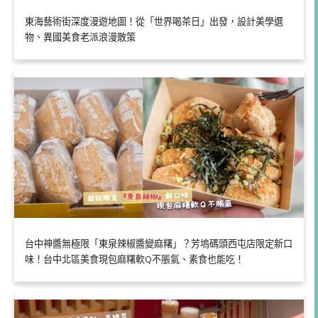
東海藝術街深度漫遊地圖！從「世界喝茶日」出發，設計美學選
物、異國美食老派浪漫散策
台中神醬無極限「東泉辣椒醬變麻糬」？芳塢碼頭西屯店限定新口
味！台中北區美食現包麻糬軟Q不脹氣、素食也能吃！