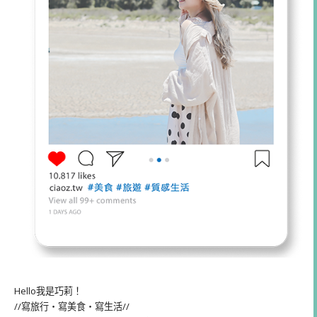
Hello我是巧莉！
//寫旅行・寫美食・寫生活//